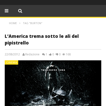
HOME
TAG "BURTON"
L’America trema sotto le ali del
pipistrello
22/08/2012
Redazione
1
0
0
168
CINEMA