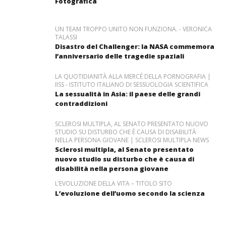
Fotografica
UN TEAM TROPPO UNITO NON FUNZIONA. - VERONICA
TALASSI
Disastro del Challenger: la NASA commemora
l’anniversario delle tragedie spaziali
LA QUOTIDIANITÀ ALLA MERCÉ DELLA PORNOGRAFIA |
IISS - ISTITUTO ITALIANO DI SESSUOLOGIA SCIENTIFICA
La sessualità in Asia: il paese delle grandi
contraddizioni
SCLEROSI MULTIPLA, AL SENATO PRESENTATO NUOVO
STUDIO SU DISTURBO CHE È CAUSA DI DISABILITÀ
NELLA PERSONA GIOVANE | SCLEROSI MULTIPLA NEWS
Sclerosi multipla, al Senato presentato
nuovo studio su disturbo che è causa di
disabilità nella persona giovane
L’EVOLUZIONE DELLA VITA – TITOLO SITO
L’evoluzione dell’uomo secondo la scienza