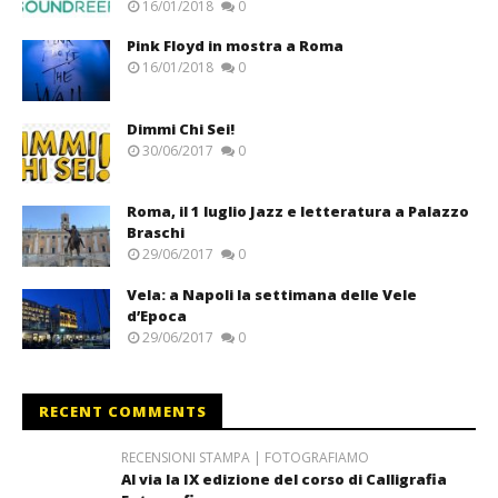
16/01/2018
0
Pink Floyd in mostra a Roma
16/01/2018
0
Dimmi Chi Sei!
30/06/2017
0
Roma, il 1 luglio Jazz e letteratura a Palazzo
Braschi
29/06/2017
0
Vela: a Napoli la settimana delle Vele
d’Epoca
29/06/2017
0
RECENT COMMENTS
RECENSIONI STAMPA | FOTOGRAFIAMO
Al via la IX edizione del corso di Calligrafia