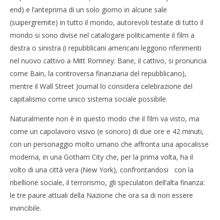
end) e l’anteprima di un solo giorno in alcune sale
L’America trema sotto le ali del pipistrello
(suipergremite) in tutto il mondo, autorevoli testate di tutto il
22/08/2012
Cro
mondo si sono divise nel catalogare politicamente il film a
Redazione
LE
destra o sinistra (i repubblicani americani leggono riferimenti
22/
nel nuovo cattivo a Mitt Romney: Bane, il cattivo, si pronuncia
R
come Bain, la controversa finanziaria del repubblicano),
mentre il Wall Street Journal lo considera celebrazione del
capitalismo come unico sistema sociale possibile.
Naturalmente non è in questo modo che il film va visto, ma
come un capolavoro visivo (e sonoro) di due ore e 42 minuti,
con un personaggio molto umano che affronta una apocalisse
moderna, in una Gotham City che, per la prima volta, ha il
volto di una città vera (New York), confrontandosi con la
ribellione sociale, il terrorismo, gli speculatori dell’alta finanza:
le tre paure attuali della Nazione che ora sa di non essere
invincibile.