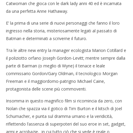
Catwoman che gioca con le dark lady anni 40 ed è incarnata
da una perfetta Anne Hathaway.
E’ la prima di una serie di nuovi personaggi che fanno il loro
ingresso nella storia, misteriosamente legati al passato di
Batman e determinati a scriverne il futuro.
Tra le altre new entry la manager ecologista Marion Cotillard e
il poliziotto orfano Joseph Gordon-Levitt; mentre sempre dalla
parte di Barman (o meglio di Wyne) il tenace e leale
commissario Gordon/Gary Oldman, il tecnologico Morgan
Freeman e il maggiordomo-patrigno Michael Caine,
protagonista delle scene più commoventi.
Insomma in questo magnifico film si ricomincia da zero, con
Nolan che spazza via il gotico di Tim Burton e il kitsch di Joel
Schumacher, e punta sul dramma umano e la veridicità,
riflettendo l’assenza di superpoteri del suo eroe in set, gadget,
armi e acrobazie, in cui tutto ciò che si vede è reale o