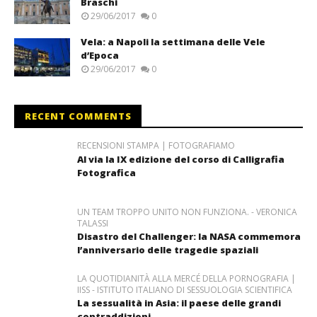
Braschi
29/06/2017
0
Vela: a Napoli la settimana delle Vele
d’Epoca
29/06/2017
0
RECENT COMMENTS
RECENSIONI STAMPA | FOTOGRAFIAMO
Al via la IX edizione del corso di Calligrafia
Fotografica
UN TEAM TROPPO UNITO NON FUNZIONA. - VERONICA
TALASSI
Disastro del Challenger: la NASA commemora
l’anniversario delle tragedie spaziali
LA QUOTIDIANITÀ ALLA MERCÉ DELLA PORNOGRAFIA |
IISS - ISTITUTO ITALIANO DI SESSUOLOGIA SCIENTIFICA
La sessualità in Asia: il paese delle grandi
contraddizioni