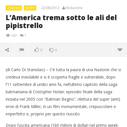
22/08/2012
Redazione
CINEMA
NEWS
L’America trema sotto le ali del
pipistrello
1
167
0
0
(di Carlo Di Stanislao) – C’è tutta la paura di una Nazione che si
credeva inviolabile e si è scoperta fragile e vulnerabile, dopo
l’11 settembre di undici anni fa, nell’ultimo capitolo della saga
batmaniana di Cristopher Nolan: episodio finale della saga
iniziata nel 2005 con “Batman Begins”, rilettura del super (anti)
eroe di Frank Miller, in un film monumentale, crepuscolare e
imperfetto e, proprio per questo riuscito.
Dopo l’uscita americana (160 milioni di dollari nel primo week-
NOW VIEWING