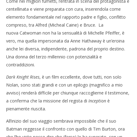
Come nei migliori fumetti, l’entrata in scena del protagonista è
centellinata e viene preparata con cura, inserendola come
elemento fondamentale nel rapporto padre e figlio, conflitto
compreso, tra Alfred (Micheal Caine) e Bruce. La
nuova Catwoman non ha la sensualità di Michelle Pfeiffer, è
vero, ma quella impersonata da Anne Hathaway è un’eroina
anche lei diversa, indipendente, padrona del proprio destino.
Una donna del terzo millennio con potenzialità e
contraddizioni.
Dark Knight Rises
, è un film eccellente, dove tutti, non solo
Nolan, sono stati grandi e con un epilogo (magnifico a mio
avviso) renderà difficile per chiunque raccoglierne il testimone,
a conferma che la missione del regista di
Inception
è
pienamente riuscita.
All’inizio del suo viaggio sembrava impossibile che il suo
Batman reggesse il confronto con quello di Tim Burton, ora
che l’ho visto posso dire che (forse) lo ha superato, con un