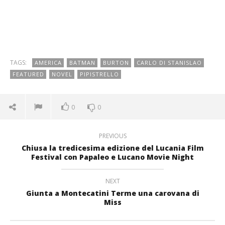
TAGS:
AMERICA
BATMAN
BURTON
CARLO DI STANISLAO
FEATURED
NOVEL
PIPISTRELLO
0
0
PREVIOUS
Chiusa la tredicesima edizione del Lucania Film
Festival con Papaleo e Lucano Movie Night
NEXT
Giunta a Montecatini Terme una carovana di
Miss