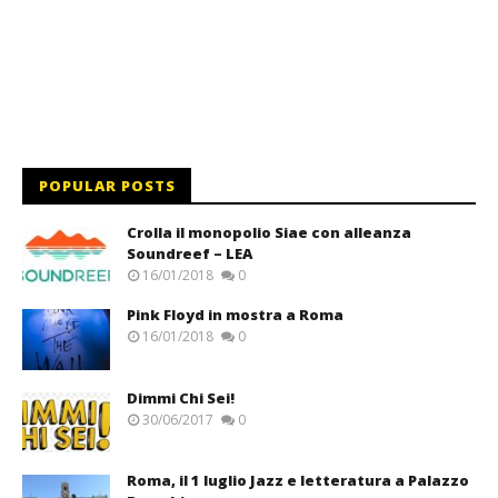
POPULAR POSTS
Crolla il monopolio Siae con alleanza
Soundreef – LEA
16/01/2018
0
Pink Floyd in mostra a Roma
16/01/2018
0
Dimmi Chi Sei!
30/06/2017
0
Roma, il 1 luglio Jazz e letteratura a Palazzo