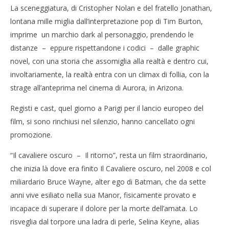
La sceneggiatura, di Cristopher Nolan e del fratello Jonathan,
lontana mille miglia dall’interpretazione pop di Tim Burton,
imprime un marchio dark al personaggio, prendendo le
distanze – eppure rispettandone i codici – dalle graphic
novel, con una storia che assomiglia alla realtà e dentro cui,
involtariamente, la realtà entra con un climax di follia, con la
strage all’anteprima nel cinema di Aurora, in Arizona.
Registi e cast, quel giorno a Parigi per il lancio europeo del
film, si sono rinchiusi nel silenzio, hanno cancellato ogni
promozione.
“Il cavaliere oscuro – Il ritorno”, resta un film straordinario,
che inizia là dove era finito Il Cavaliere oscuro, nel 2008 e col
miliardario Bruce Wayne, alter ego di Batman, che da sette
anni vive esiliato nella sua Manor, fisicamente provato e
incapace di superare il dolore per la morte dell’amata. Lo
risveglia dal torpore una ladra di perle, Selina Keyne, alias