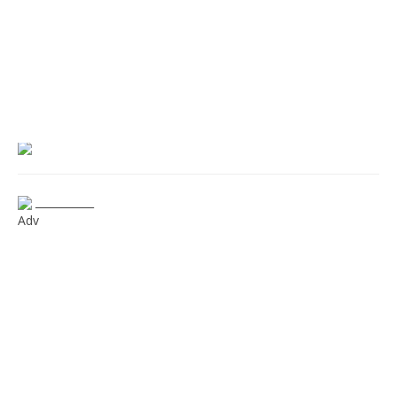
___________
Adv