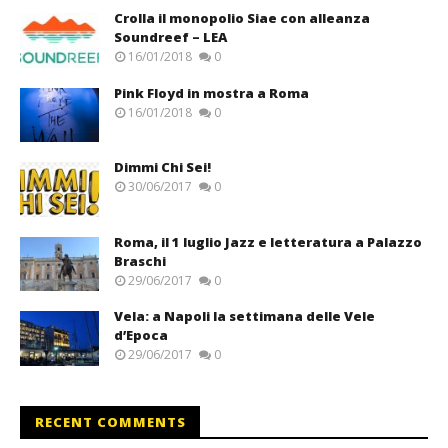
Crolla il monopolio Siae con alleanza
Soundreef – LEA
16/01/2018
0
Pink Floyd in mostra a Roma
16/01/2018
0
Dimmi Chi Sei!
30/06/2017
0
Roma, il 1 luglio Jazz e letteratura a Palazzo
Braschi
29/06/2017
0
Vela: a Napoli la settimana delle Vele
d’Epoca
29/06/2017
0
RECENT COMMENTS