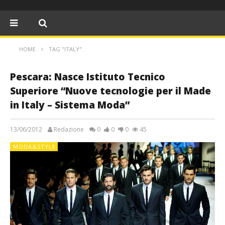
HOME
TAG "ITALY"
Pescara: Nasce Istituto Tecnico
Superiore “Nuove tecnologie per il Made
in Italy – Sistema Moda”
13/06/2012
Redazione
0
0
0
45
MODA&STYLE