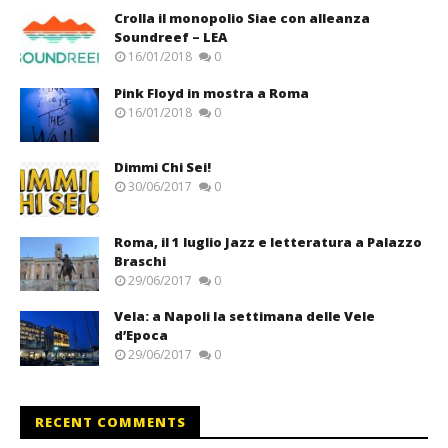
Crolla il monopolio Siae con alleanza
Soundreef – LEA
16/01/2018
0
Pink Floyd in mostra a Roma
16/01/2018
0
Dimmi Chi Sei!
30/06/2017
0
Roma, il 1 luglio Jazz e letteratura a Palazzo
Braschi
29/06/2017
0
Vela: a Napoli la settimana delle Vele
d’Epoca
29/06/2017
0
RECENT COMMENTS