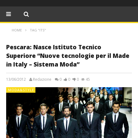
HOME
TAG "ITS"
Pescara: Nasce Istituto Tecnico
Superiore “Nuove tecnologie per il Made
in Italy – Sistema Moda”
13/06/2012
Redazione
0
0
0
45
MODA&STYLE