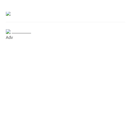
___________
Adv