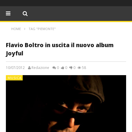
HOME
TAG "PIEMONTE"
Flavio Boltro in uscita il nuovo album
Joyful
10/07/2012
Redazione
0
0
0
58
MUSICA