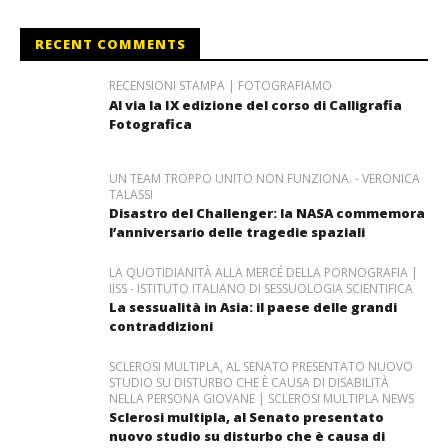
RECENT COMMENTS
RECENSIONI STAMPA | FOTOGRAFIAMO
Al via la IX edizione del corso di Calligrafia
Fotografica
UN TEAM TROPPO UNITO NON FUNZIONA. - VERONICA
TALASSI
Disastro del Challenger: la NASA commemora
l’anniversario delle tragedie spaziali
LA QUOTIDIANITÀ ALLA MERCÉ DELLA PORNOGRAFIA |
IISS - ISTITUTO ITALIANO DI SESSUOLOGIA SCIENTIFICA
La sessualità in Asia: il paese delle grandi
contraddizioni
SCLEROSI MULTIPLA, AL SENATO PRESENTATO NUOVO
STUDIO SU DISTURBO CHE È CAUSA DI DISABILITÀ
NELLA PERSONA GIOVANE | SCLEROSI MULTIPLA NEWS
Sclerosi multipla, al Senato presentato
nuovo studio su disturbo che è causa di