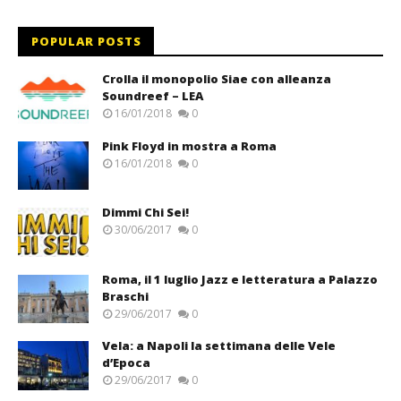
POPULAR POSTS
Crolla il monopolio Siae con alleanza
Soundreef – LEA
16/01/2018
0
Pink Floyd in mostra a Roma
16/01/2018
0
Dimmi Chi Sei!
30/06/2017
0
Roma, il 1 luglio Jazz e letteratura a Palazzo
Braschi
29/06/2017
0
Vela: a Napoli la settimana delle Vele
d’Epoca
29/06/2017
0