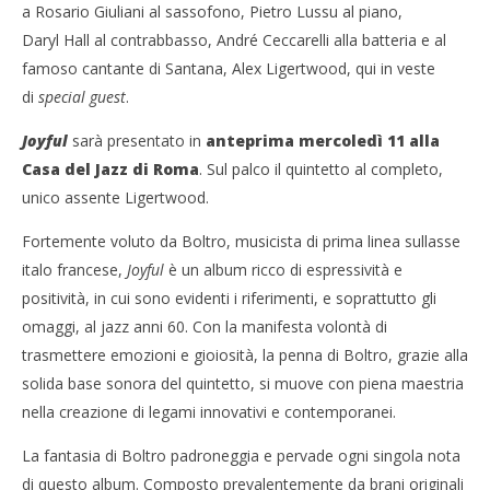
a Rosario Giuliani al sassofono, Pietro Lussu al piano,
Daryl Hall al contrabbasso, André Ceccarelli alla batteria e al
famoso cantante di Santana, Alex Ligertwood, qui in veste
di
special guest
.
Joyful
sarà presentato in
anteprima
mercoledì 11 alla
Casa del Jazz di Roma
. Sul palco il quintetto al completo,
Cro
unico assente Ligertwood.
LE
Fortemente voluto da Boltro, musicista di prima linea sullasse
10/
NOW VIEWING
R
italo francese,
Joyful
è un album ricco di espressività e
positività, in cui sono evidenti i riferimenti, e soprattutto gli
Flavio Boltro in uscita il nuovo album Joyful
10/07/2012
omaggi, al jazz anni 60. Con la manifesta volontà di
Redazione
trasmettere emozioni e gioiosità, la penna di Boltro, grazie alla
solida base sonora del quintetto, si muove con piena maestria
nella creazione di legami innovativi e contemporanei.
La fantasia di Boltro padroneggia e pervade ogni singola nota
di questo album. Composto prevalentemente da brani originali