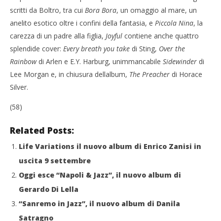
scritti da Boltro, tra cui
Bora Bora
, un omaggio al mare, un
anelito esotico oltre i confini della fantasia, e
Piccola Nina
, la
carezza di un padre alla figlia,
Joyful
contiene anche quattro
splendide cover:
Every breath you take
di Sting,
Over the
Rainbow
di Arlen e E.Y. Harburg, unimmancabile
Sidewinder
di
Lee Morgan e, in chiusura dellalbum,
The Preacher
di Horace
Silver.
(58)
Related Posts:
Life Variations il nuovo album di Enrico Zanisi in
uscita 9 settembre
Oggi esce “Napoli & Jazz”, il nuovo album di
Gerardo Di Lella
“Sanremo in Jazz”, il nuovo album di Danila
Satragno