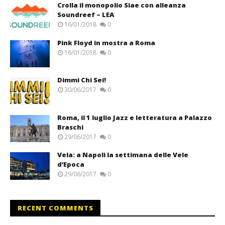
Crolla il monopolio Siae con alleanza
Soundreef – LEA
16/01/2018
0
Pink Floyd in mostra a Roma
16/01/2018
0
Dimmi Chi Sei!
30/06/2017
0
Roma, il 1 luglio Jazz e letteratura a Palazzo
Braschi
29/06/2017
0
Vela: a Napoli la settimana delle Vele
d’Epoca
29/06/2017
0
RECENT COMMENTS