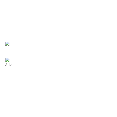
___________
Adv