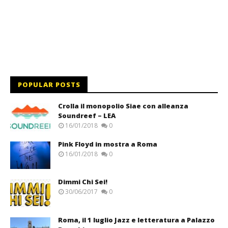
POPULAR POSTS
Crolla il monopolio Siae con alleanza
Soundreef – LEA
16/01/2018
0
Pink Floyd in mostra a Roma
16/01/2018
0
Dimmi Chi Sei!
30/06/2017
0
Roma, il 1 luglio Jazz e letteratura a Palazzo