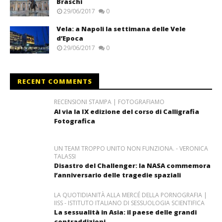
Braschi
29/06/2017
0
Vela: a Napoli la settimana delle Vele
d’Epoca
29/06/2017
0
RECENT COMMENTS
RECENSIONI STAMPA | FOTOGRAFIAMO
Al via la IX edizione del corso di Calligrafia
Fotografica
UN TEAM TROPPO UNITO NON FUNZIONA. - VERONICA
TALASSI
Disastro del Challenger: la NASA commemora
l’anniversario delle tragedie spaziali
LA QUOTIDIANITÀ ALLA MERCÉ DELLA PORNOGRAFIA |
IISS - ISTITUTO ITALIANO DI SESSUOLOGIA SCIENTIFICA
La sessualità in Asia: il paese delle grandi
contraddizioni