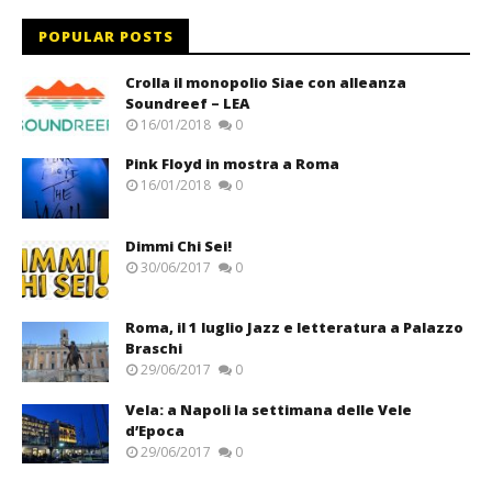
POPULAR POSTS
Crolla il monopolio Siae con alleanza
Soundreef – LEA
16/01/2018
0
Pink Floyd in mostra a Roma
16/01/2018
0
Dimmi Chi Sei!
30/06/2017
0
Roma, il 1 luglio Jazz e letteratura a Palazzo
Braschi
29/06/2017
0
Vela: a Napoli la settimana delle Vele
d’Epoca
29/06/2017
0