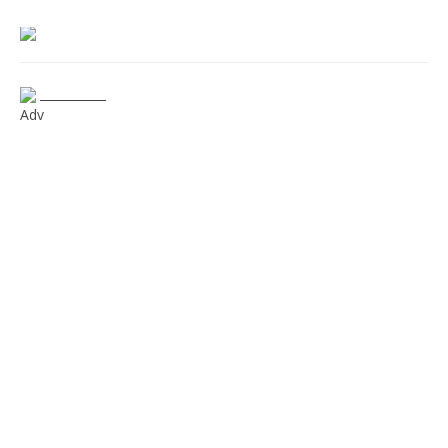
___________
Adv