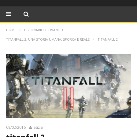
HOME
DIZIONARIO GIOVANI
TITANFALL 2, UNA STORIA UMANA, SPORCA E REALE
TITANFALL 2
08/02/2016
letizia