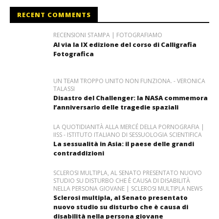
RECENT COMMENTS
RECENSIONI STAMPA | FOTOGRAFIAMO
Al via la IX edizione del corso di Calligrafia
Fotografica
UN TEAM TROPPO UNITO NON FUNZIONA. - VERONICA
TALASSI
Disastro del Challenger: la NASA commemora
l’anniversario delle tragedie spaziali
LA QUOTIDIANITÀ ALLA MERCÉ DELLA PORNOGRAFIA |
IISS - ISTITUTO ITALIANO DI SESSUOLOGIA SCIENTIFICA
La sessualità in Asia: il paese delle grandi
contraddizioni
SCLEROSI MULTIPLA, AL SENATO PRESENTATO NUOVO
STUDIO SU DISTURBO CHE È CAUSA DI DISABILITÀ
NELLA PERSONA GIOVANE | SCLEROSI MULTIPLA NEWS
Sclerosi multipla, al Senato presentato
nuovo studio su disturbo che è causa di
disabilità nella persona giovane