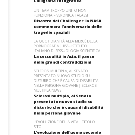
Calligrafia Fotografica
UN TEAM TROPPO UNITO NON
FUNZIONA. - VERONICA TALASSI
Disastro del Challenger: la NASA
commemora l’anniversario delle
tragedie spaziali
LA QUOTIDIANITÀ ALLA MERCÉ DELLA
PORNOGRAFIA | IISS - ISTITUTO
ITALIANO DI SESSUOLOGIA SCIENTIFICA
La sessualità in Asia: il paese
delle grandi contraddizioni
SCLEROSI MULTIPLA, AL SENATO
PRESENTATO NUOVO STUDIO SU
DISTURBO CHE È CAUSA DI DISABILITÀ
NELLA PERSONA GIOVANE | SCLEROSI
MULTIPLA NEWS
Sclerosi multipla, al Senato
presentato nuovo studio su
disturbo che è causa di disabilità
nella persona giovane
L’EVOLUZIONE DELLA VITA – TITOLO
SITO
L’evoluzione dell’uomo secondo