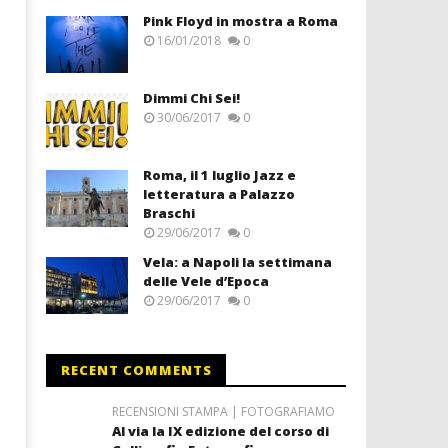
Pink Floyd in mostra a Roma
16/01/2018
0
Dimmi Chi Sei!
30/06/2017
0
Roma, il 1 luglio Jazz e
letteratura a Palazzo
Braschi
29/06/2017
0
Vela: a Napoli la settimana
delle Vele d’Epoca
29/06/2017
0
RECENT COMMENTS
RECENSIONI STAMPA | FOTOGRAFIAMO
Al via la IX edizione del corso di