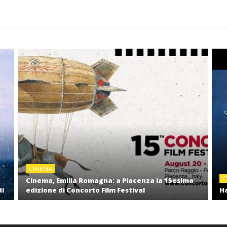
CINEMA
C
Cinema, Emilia Romagna: a Piacenza la 15esima
di
edizione di Concorto Film Festival
Ha