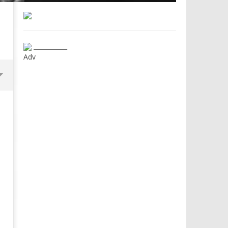
___________
Adv
Dimmi Chi Sei!
Roma, il 1 luglio Jazz e le
a Palazzo Braschi
01/03/2016
letizia
01/03/2016