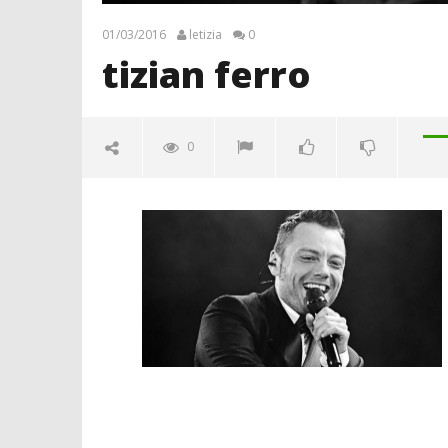
01/03/2016
letizia
0
tizian ferro
0
tizian ferro
01/03/2016
letizia
Crolla il
alleanza 
01/03/2016