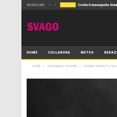
MUSICA
HEADLINE
MUSICA
Pink Floyd in mostra a
GIOCHI
Dimmi Chi Sei!
CULTURA
SPORT
Vela: a Napoli la settim
MUSICA
HOME
COLLABORA
METEO
REDAZ
HOME
DIZIONARIO GIOVANI
TIZIANO FERRO È IL NU