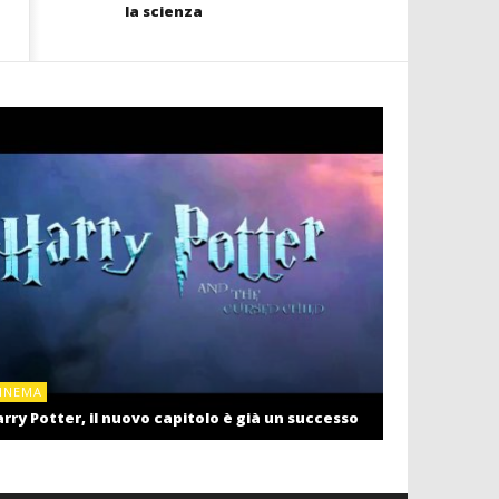
la scienza
CINEMA
INEMA
Cinema: il r
rry Potter, il nuovo capitolo è già un successo
settembre c