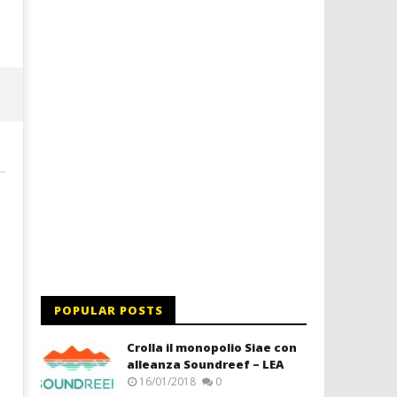
letizia
POPULAR POSTS
Crolla il monopolio Siae con
alleanza Soundreef – LEA
16/01/2018
0