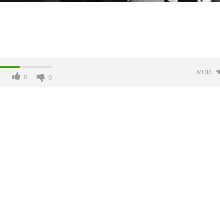
MORE
0
0
 monopolio Siae con
Pink Floyd in mostra a Roma
Soundreef - LEA
01/03/2016
letizia