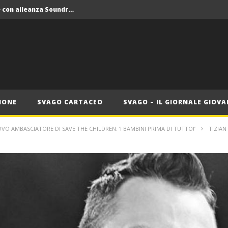
Crolla il monopolio Siae con alleanza Soundreef – LEA
 Roma
Roma, il 1 luglio Jazz e letteratura a Palazzo Braschi
ana delle Vele d’Epoca
Crolla il monopolio Siae con alleanza Soundreef – LEA
IONE
SVAGO CARTACEO
SVAGO – IL GIORNALE GIOVA
OVO AMBASCIATORE DI SAVE THE CHILDREN: ‘I BAMBINI PRIMA DI TUTTO!’
TIZIAN