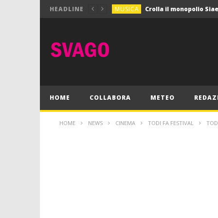
MUSICA
HEADLINE
MUSICA
Pink Floyd in mostra a
GIOCHI
Dimmi Chi Sei!
CULTURA
SPORT
Vela: a Napoli la settim
MUSICA
HOME
COLLABORA
METEO
REDAZ
HOME
NEWS
CINEMA
TODI FA FESTIVAL
TOD