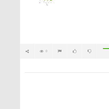
Crolla il
alleanza 
26/08/2013
Redazion
0