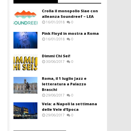
Crolla il monopolio Siae con
alleanza Soundreef – LEA
16/01/2018
0
Pink Floyd in mostra a Roma
16/01/2018
0
Dimmi Chi Sei!
30/06/2017
0
Roma, il 1 luglio Jazz e
letteratura a Palazzo
Braschi
29/06/2017
0
Vela: a Napoli la settimana
delle Vele d’Epoca
29/06/2017
0