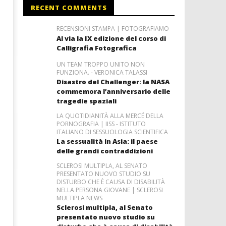
RECENT COMMENTS
RECENSIONI STAMPA | FOTOGRAFIAMO
Al via la IX edizione del corso di
Calligrafia Fotografica
UN TEAM TROPPO UNITO NON
FUNZIONA. - VERONICA TALASSI
Disastro del Challenger: la NASA
commemora l’anniversario delle
tragedie spaziali
LA QUOTIDIANITÀ ALLA MERCÉ DELLA
PORNOGRAFIA | IISS - ISTITUTO
ITALIANO DI SESSUOLOGIA SCIENTIFICA
La sessualità in Asia: il paese
delle grandi contraddizioni
SCLEROSI MULTIPLA, AL SENATO
PRESENTATO NUOVO STUDIO SU
DISTURBO CHE È CAUSA DI DISABILITÀ
NELLA PERSONA GIOVANE | SCLEROSI
MULTIPLA NEWS
Sclerosi multipla, al Senato
presentato nuovo studio su