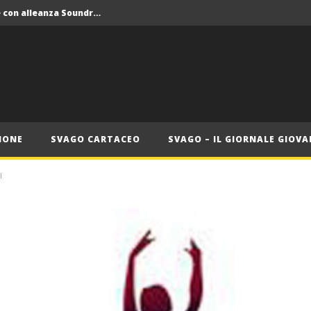
Crolla il monopolio Siae con alleanza Soundreef – LEA
 Roma
Roma, il 1 luglio Jazz e letteratura a Palazzo Braschi
ana delle Vele d’Epoca
Crolla il monopolio Siae con alleanza Soundreef – LEA
IONE
SVAGO CARTACEO
SVAGO – IL GIORNALE GIOVA
I