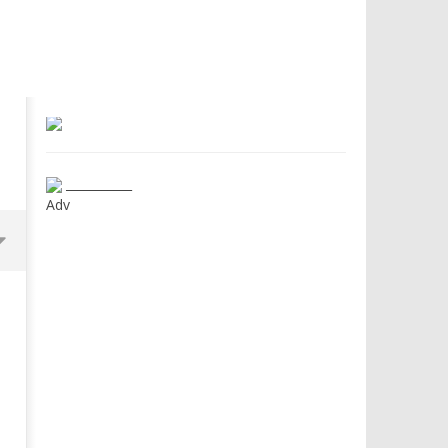
___________
Adv