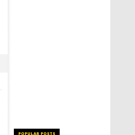
Dimmi Chi Sei!
Roma, il 1 luglio Jazz e le
a Palazzo Braschi
26/08/2013
Redazione
26/08/2013
Redazione
POPULAR POSTS