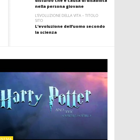
disturbo che è causa di disabilità
nella persona giovane
L’EVOLUZIONE DELLA VITA – TITOLO
SITO
L’evoluzione dell’uomo secondo
la scienza
CINEMA
INEMA