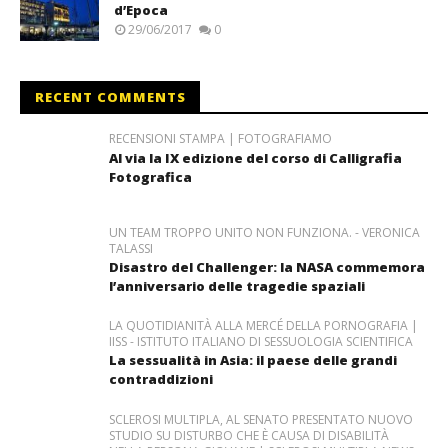
d’Epoca
29/06/2017
0
RECENT COMMENTS
RECENSIONI STAMPA | FOTOGRAFIAMO
Al via la IX edizione del corso di Calligrafia
Fotografica
UN TEAM TROPPO UNITO NON FUNZIONA. - VERONICA
TALASSI
Disastro del Challenger: la NASA commemora
l’anniversario delle tragedie spaziali
LA QUOTIDIANITÀ ALLA MERCÉ DELLA PORNOGRAFIA |
IISS - ISTITUTO ITALIANO DI SESSUOLOGIA SCIENTIFICA
La sessualità in Asia: il paese delle grandi
contraddizioni
SCLEROSI MULTIPLA, AL SENATO PRESENTATO NUOVO
STUDIO SU DISTURBO CHE È CAUSA DI DISABILITÀ