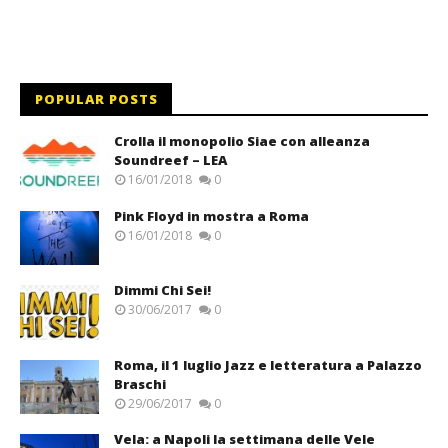
POPULAR POSTS
Crolla il monopolio Siae con alleanza
Soundreef – LEA
16/01/2018
0
Pink Floyd in mostra a Roma
16/01/2018
0
Dimmi Chi Sei!
30/06/2017
0
Roma, il 1 luglio Jazz e letteratura a Palazzo
Braschi
29/06/2017
0
Vela: a Napoli la settimana delle Vele