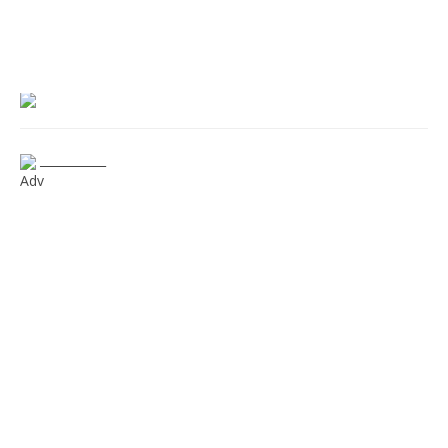
___________
Adv