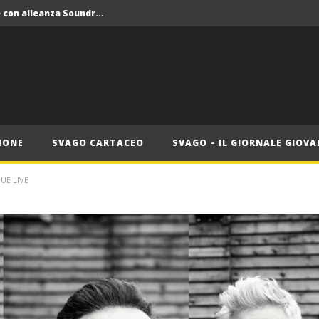
Crolla il monopolio Siae con alleanza Soundreef – LEA
 Roma
Roma, il 1 luglio Jazz e letteratura a Palazzo Braschi
ana delle Vele d’Epoca
Crolla il monopolio Siae con alleanza Soundreef – LEA
IONE
SVAGO CARTACEO
SVAGO – IL GIORNALE GIOVA
UE LIVE