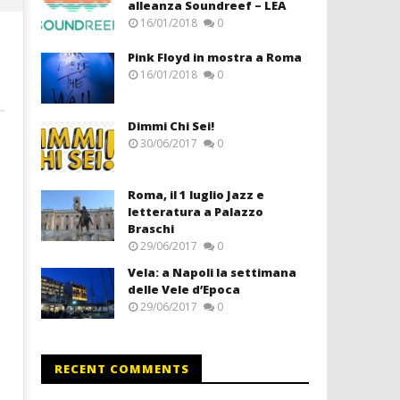
alleanza Soundreef – LEA
16/01/2018
0
Pink Floyd in mostra a Roma
16/01/2018
0
Dimmi Chi Sei!
30/06/2017
0
Roma, il 1 luglio Jazz e
letteratura a Palazzo
Braschi
29/06/2017
0
Vela: a Napoli la settimana
delle Vele d’Epoca
29/06/2017
0
RECENT COMMENTS