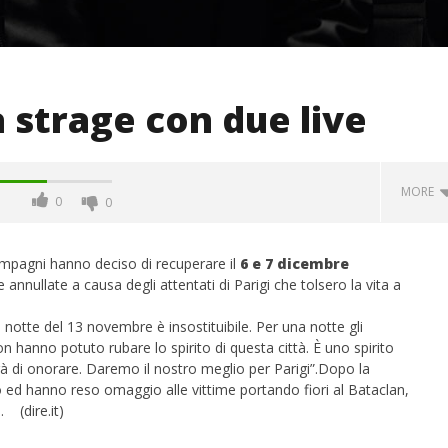
a strage con due live
MORE
0
0
pagni hanno deciso di recuperare il
6 e 7 dicembre
annullate a causa degli attentati di Parigi che tolsero la vita a
a notte del 13 novembre è insostituibile. Per una notte gli
n hanno potuto rubare lo spirito di questa città. È uno spirito
 di onorare. Daremo il nostro meglio per Parigi”.Dopo la
o ed hanno reso omaggio alle vittime portando fiori al Bataclan,
. (dire.it)
 monopolio Siae con
Pink Floyd in mostra a Roma