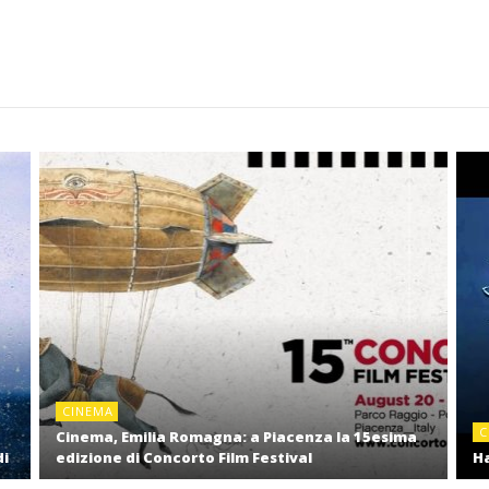
CINEMA
C
Cinema, Emilia Romagna: a Piacenza la 15esima
di
edizione di Concorto Film Festival
Ha