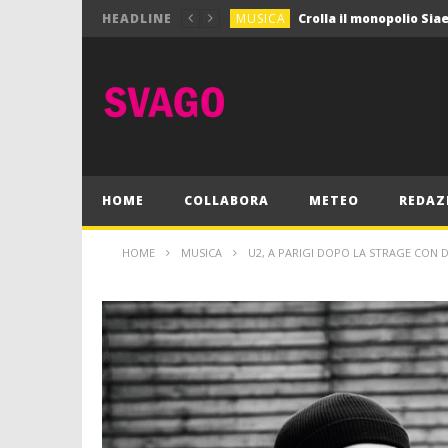
MUSICA
HEADLINE
MUSICA
Pink Floyd in mostra a
GIOCHI
Dimmi Chi Sei!
CULTURA
SPORT
Vela: a Napoli la settim
MUSICA
HOME
COLLABORA
METEO
REDAZ
HOME
MUSICA
U2, A PARIGI DOPO LA STRAGE CON D