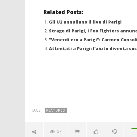
due live
alleanza 
Related Posts:
25/11/2015
25/11/2015
letizia
letizia
Gli U2 annullano il live di Parigi
Strage di Parigi, i Foo Fighters annun
“Venerdì ero a Parigi”: Carmen Consoli
Attentati a Parigi: l’aiuto diventa soc
TAGS:
FEATURED
57