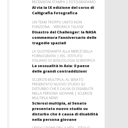
RECENSIONI STAMPA | FOTOGRAFIAMO
Al via la IX edizione del corso di
Calligrafia Fotografica
UN TEAM TROPPO UNITO NON
FUNZIONA. - VERONICA TALASSI
Disastro del Challenger: la NASA
commemora l’anniversario delle
tragedie spaziali
LA QUOTIDIANITÀ ALLA MERCÉ DELLA
PORNOGRAFIA | IISS - ISTITUTO
ITALIANO DI SESSUOLOGIA SCIENTIFICA
La sessualità in Asia: il paese
delle grandi contraddizioni
SCLEROSI MULTIPLA, AL SENATO
PRESENTATO NUOVO STUDIO SU
DISTURBO CHE È CAUSA DI DISABILITÀ
NELLA PERSONA GIOVANE | SCLEROSI
MULTIPLA NEWS
Sclerosi multipla, al Senato
presentato nuovo studio su
disturbo che è causa di disabilità
nella persona giovane
L’EVOLUZIONE DELLA VITA – TITOLO