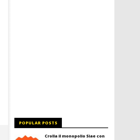
a Palazzo Braschi
25/11/2015
letizia
25/11/2015
letizia
POPULAR POSTS
Crolla il monopolio Siae con