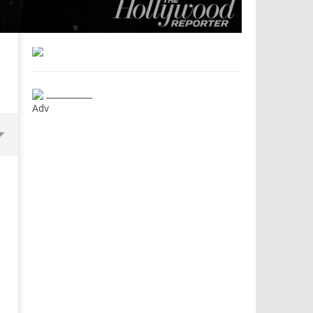
___________
Adv
Dimmi Chi Sei!
Roma, il 1 luglio Jazz e le