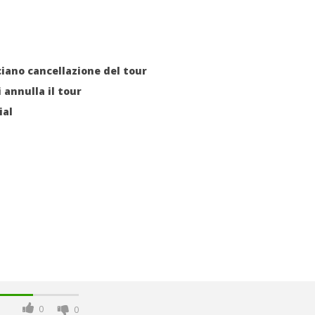
Soundreef - LEA
25/11/2015
letizia
ciano cancellazione del tour
 annulla il tour
ial
0
0