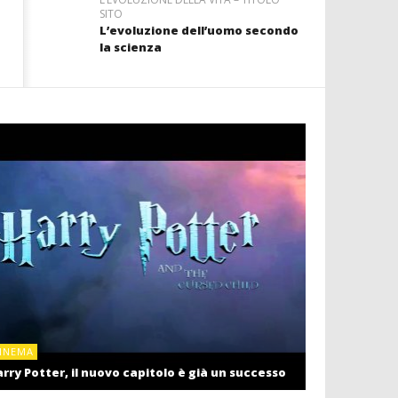
SITO
L’evoluzione dell’uomo secondo
la scienza
CINEMA
INEMA
Cinema: il r
rry Potter, il nuovo capitolo è già un successo
settembre c