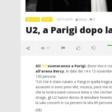
25/11/2015
letizia
0
MUSICA
NEWS
U2, a Parigi dopo l
57
Gli
U2
suoneranno a Parigi.
Bono Vox e com
all’arena Bercy
, le date del 14 e 15 novembre 
130 persone.
“Ciò che è stato rubato a Parigi in quella tragic
assassini si sono presi vite, musica, pace ma no
che la nostra band conosce bene e che cercherà
strage, gli U2 hanno deciso di annullare l’event
NOW VIEWING
la sala concerti in cui persero la vita 89 persone
(58)
U2, a Parigi dopo la strage con
Crolla il