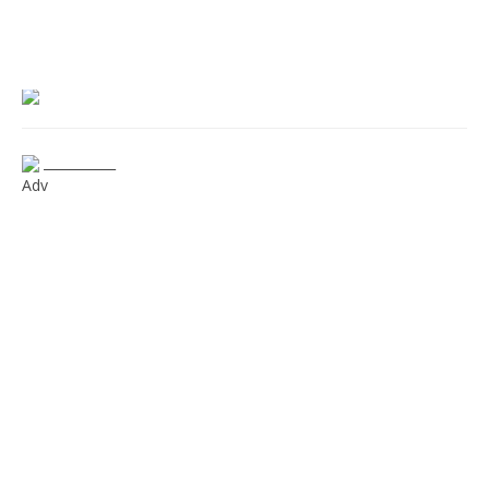
___________
Adv