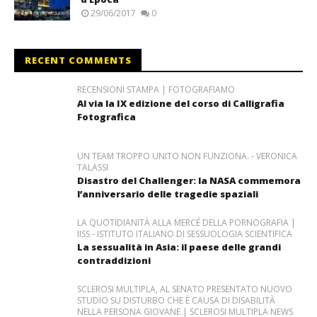
29/06/2017
0
RECENT COMMENTS
RECENSIONI STAMPA | FOTOGRAFIAMO
Al via la IX edizione del corso di Calligrafia
Fotografica
UN TEAM TROPPO UNITO NON FUNZIONA. - VERONICA
TALASSI
Disastro del Challenger: la NASA commemora
l’anniversario delle tragedie spaziali
LA QUOTIDIANITÀ ALLA MERCÉ DELLA PORNOGRAFIA |
IISS - ISTITUTO ITALIANO DI SESSUOLOGIA SCIENTIFICA
La sessualità in Asia: il paese delle grandi
contraddizioni
SCLEROSI MULTIPLA, AL SENATO PRESENTATO NUOVO
STUDIO SU DISTURBO CHE È CAUSA DI DISABILITÀ
NELLA PERSONA GIOVANE | SCLEROSI MULTIPLA NEWS