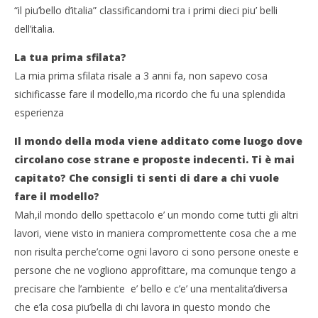
“il piu’bello d’italia” classificandomi tra i primi dieci piu’ belli
dell’italia.
La tua prima sfilata?
La mia prima sfilata risale a 3 anni fa, non sapevo cosa
sichificasse fare il modello,ma ricordo che fu una splendida
esperienza
Cro
LE
Il mondo della moda viene additato come luogo dove
06/
circolano cose strane e proposte indecenti. Ti è mai
R
NOW VIEWING
capitato? Che consigli ti senti di dare a chi vuole
fare il modello?
Umberto Ammirati si racconta
Mah,il mondo dello spettacolo e’ un mondo come tutti gli altri
06/07/2011
Redazione
lavori, viene visto in maniera compromettente cosa che a me
non risulta perche’come ogni lavoro ci sono persone oneste e
persone che ne vogliono approfittare, ma comunque tengo a
precisare che l’ambiente e’ bello e c’e’ una mentalita’diversa
che e’la cosa piu’bella di chi lavora in questo mondo che