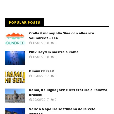
POPULAR POSTS
Crolla il monopolio Siae con alleanza
Soundreef – LEA
16/01/2018
0
Pink Floyd in mostra a Roma
16/01/2018
0
Dimmi Chi Sei!
30/06/2017
0
Roma, il 1 luglio Jazz e letteratura a Palazzo
Braschi
29/06/2017
0
Vela: a Napoli la settimana delle Vele
d’Epoca