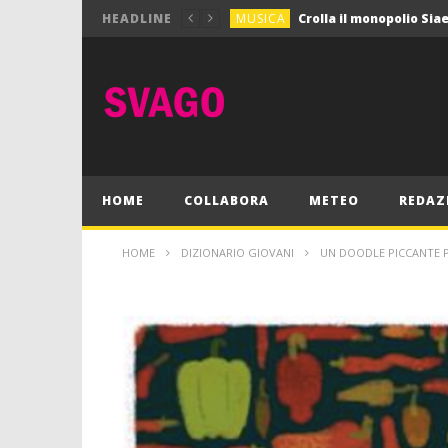
MUSICA
HEADLINE
MUSICA
Pink Floyd in mostra a
GIOCHI
Dimmi Chi Sei!
CULTURA
SPORT
Vela: a Napoli la settim
MUSICA
HOME
COLLABORA
METEO
REDAZ
HOME
DIZIONARIO GIOVANI
UN DOODLE PICCANTE P