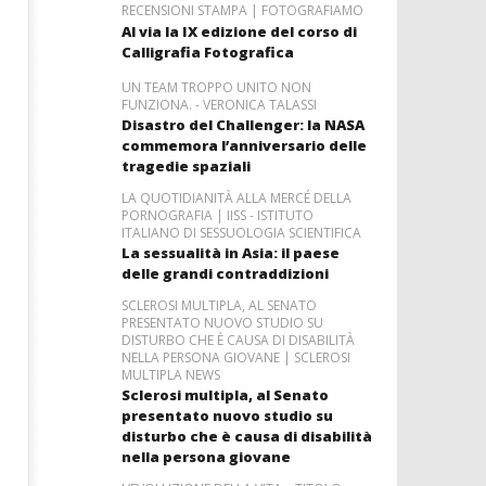
RECENSIONI STAMPA | FOTOGRAFIAMO
Al via la IX edizione del corso di
Calligrafia Fotografica
UN TEAM TROPPO UNITO NON
FUNZIONA. - VERONICA TALASSI
Disastro del Challenger: la NASA
commemora l’anniversario delle
tragedie spaziali
LA QUOTIDIANITÀ ALLA MERCÉ DELLA
PORNOGRAFIA | IISS - ISTITUTO
ITALIANO DI SESSUOLOGIA SCIENTIFICA
La sessualità in Asia: il paese
delle grandi contraddizioni
SCLEROSI MULTIPLA, AL SENATO
PRESENTATO NUOVO STUDIO SU
DISTURBO CHE È CAUSA DI DISABILITÀ
NELLA PERSONA GIOVANE | SCLEROSI
MULTIPLA NEWS
Sclerosi multipla, al Senato
presentato nuovo studio su
disturbo che è causa di disabilità
nella persona giovane