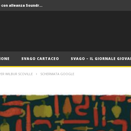
Crolla il monopolio Siae con alleanza Soundreef – LEA
 Roma
Roma, il 1 luglio Jazz e letteratura a Palazzo Braschi
ana delle Vele d’Epoca
Crolla il monopolio Siae con alleanza Soundreef – LEA
IONE
SVAGO CARTACEO
SVAGO – IL GIORNALE GIOVA
ER WILBUR SCOVILLE
SCHERMATA GOOGLE