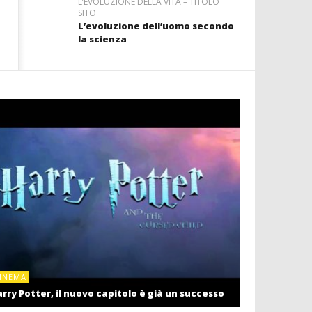
L’EVOLUZIONE DELLA VITA – TITOLO
SITO
L’evoluzione dell’uomo secondo
la scienza
CINEMA
INEMA
Cinema: il r
rry Potter, il nuovo capitolo è già un successo
settembre c