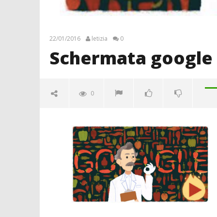
22/01/2016
letizia
0
Schermata google
0
Schermata google
22/01/2016
letizia
Crolla il