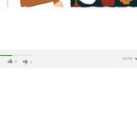
MORE
0
0
 monopolio Siae con
Pink Floyd in mostra a Roma