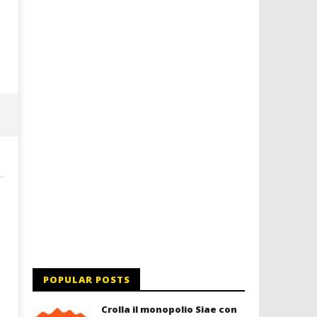
a Palazzo Braschi
22/01/2016
letizia
22/01/2016
letizia
POPULAR POSTS
Crolla il monopolio Siae con