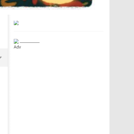
___________
Adv
Dimmi Chi Sei!
Roma, il 1 luglio Jazz e le