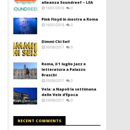
alleanza Soundreef – LEA
16/01/2018
0
Pink Floyd in mostra a Roma
16/01/2018
0
Dimmi Chi Sei!
30/06/2017
0
Roma, il 1 luglio Jazz e
letteratura a Palazzo
Braschi
29/06/2017
0
Vela: a Napoli la settimana
delle Vele d’Epoca
29/06/2017
0
RECENT COMMENTS