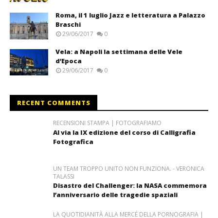
Roma, il 1 luglio Jazz e letteratura a Palazzo
Braschi
29/06/2017
0
Vela: a Napoli la settimana delle Vele
d’Epoca
29/06/2017
0
RECENT COMMENTS
RECENSIONI STAMPA | FOTOGRAFIAMO
Al via la IX edizione del corso di Calligrafia
Fotografica
UN TEAM TROPPO UNITO NON FUNZIONA. - VERONICA
TALASSI
Disastro del Challenger: la NASA commemora
l’anniversario delle tragedie spaziali
LA QUOTIDIANITÀ ALLA MERCÉ DELLA PORNOGRAFIA |