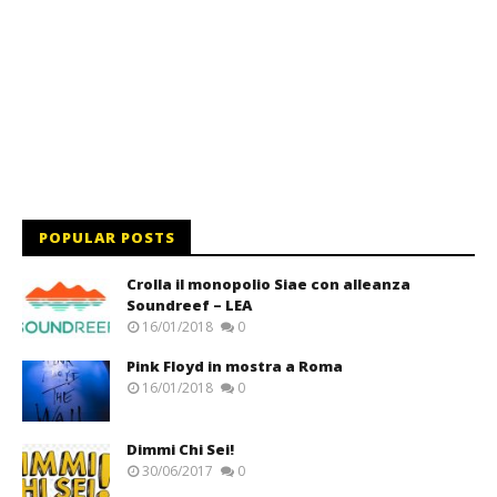
POPULAR POSTS
Crolla il monopolio Siae con alleanza
Soundreef – LEA
16/01/2018
0
Pink Floyd in mostra a Roma
16/01/2018
0
Dimmi Chi Sei!
30/06/2017
0