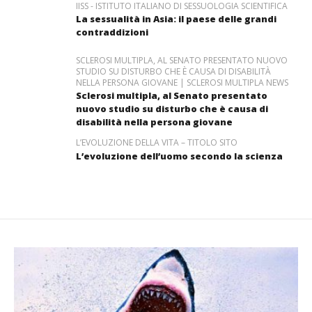
IISS - ISTITUTO ITALIANO DI SESSUOLOGIA SCIENTIFICA
La sessualità in Asia: il paese delle grandi
contraddizioni
SCLEROSI MULTIPLA, AL SENATO PRESENTATO NUOVO
STUDIO SU DISTURBO CHE È CAUSA DI DISABILITÀ
NELLA PERSONA GIOVANE | SCLEROSI MULTIPLA NEWS
Sclerosi multipla, al Senato presentato
nuovo studio su disturbo che è causa di
disabilità nella persona giovane
L’EVOLUZIONE DELLA VITA – TITOLO SITO
L’evoluzione dell’uomo secondo la scienza