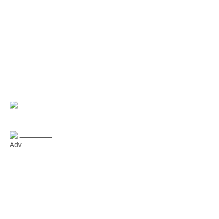
___________
Adv