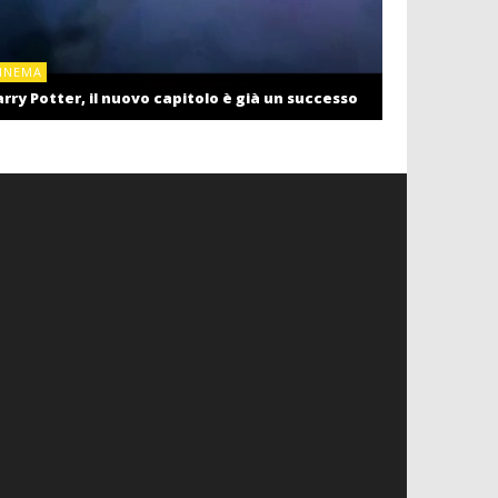
CINEMA
INEMA
Cinema: il r
rry Potter, il nuovo capitolo è già un successo
settembre c