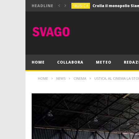
MUSICA
HEADLINE
MUSICA
Pink Floyd in mostra a
GIOCHI
Dimmi Chi Sei!
CULTURA
SPORT
Vela: a Napoli la settim
MUSICA
HOME
COLLABORA
METEO
REDAZ
HOME
NEWS
CINEMA
USTICA, AL CINEMA LA STO