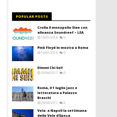
POPULAR POSTS
Crolla il monopolio Siae con
alleanza Soundreef – LEA
16/01/2018
0
Pink Floyd in mostra a Roma
16/01/2018
0
Dimmi Chi Sei!
30/06/2017
0
Roma, il 1 luglio Jazz e
letteratura a Palazzo
Braschi
29/06/2017
0
Vela: a Napoli la settimana
delle Vele d’Epoca