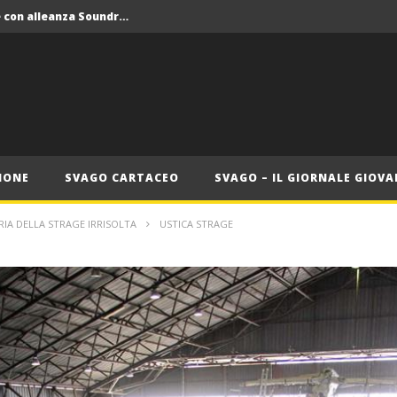
Crolla il monopolio Siae con alleanza Soundreef – LEA
 Roma
Roma, il 1 luglio Jazz e letteratura a Palazzo Braschi
ana delle Vele d’Epoca
Crolla il monopolio Siae con alleanza Soundreef – LEA
IONE
SVAGO CARTACEO
SVAGO – IL GIORNALE GIOVA
RIA DELLA STRAGE IRRISOLTA
USTICA STRAGE