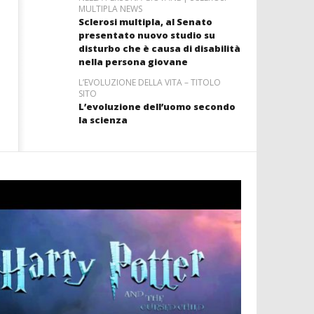
MULTIPLA NEWS
Sclerosi multipla, al Senato
presentato nuovo studio su
disturbo che è causa di disabilità
nella persona giovane
L’EVOLUZIONE DELLA VITA – TITOLO
SITO
L’evoluzione dell’uomo secondo
la scienza