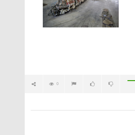
Crolla il
alleanza 
30/03/2016
letizia
0