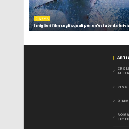
CINEMA
I migliori film sugli squali per un’estate da brivi
ARTI
CROL
ALLE
PINK
DIMMI
ROMA,
LETT