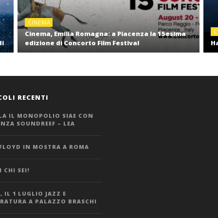
CINEMA
C
Cinema, Emilia Romagna: a Piacenza la 15esima
di
edizione di Concorto Film Festival
Ha
COLI RECENTI
LA IL MONOPOLIO SIAE CON
ANZA SOUNDREEF – LEA
 FLOYD IN MOSTRA A ROMA
 CHI SEI!
 IL 1 LUGLIO JAZZ E
ERATURA A PALAZZO BRASCHI