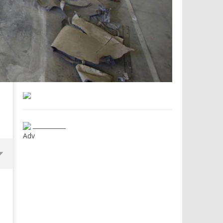
___________
Adv