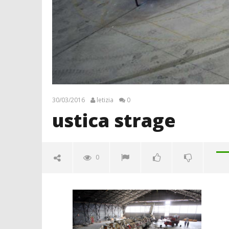
30/03/2016
letizia
0
ustica strage
0
ustica strage
30/03/2016
letizia