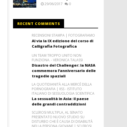
29/06/2017
0
RECENT COMMENTS
RECENSIONI STAMPA | FOTOGRAFIAMO
Al via la IX edizione del corso di
Calligrafia Fotografica
UN TEAM TROPPO UNITO NON
FUNZIONA. - VERONICA TALASSI
Disastro del Challenger: la NASA
commemora l’anniversario delle
tragedie spaziali
LA QUOTIDIANITÀ ALLA MERCÉ DELLA
PORNOGRAFIA | IISS - ISTITUTO
ITALIANO DI SESSUOLOGIA SCIENTIFICA
La sessualità in Asia: il paese
delle grandi contraddizioni
SCLEROSI MULTIPLA, AL SENATO
PRESENTATO NUOVO STUDIO SU
DISTURBO CHE È CAUSA DI DISABILITÀ
NELLA PERSONA GIOVANE | SCLEROSI