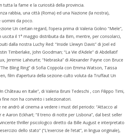
 monopolio Siae con
Pink Floyd in mostra a Roma
 tutta la fame e la curiosità della provincia.
Soundreef - LEA
18/04/2013
nza rabbia, una città (Roma) ed una Nazione (la nostra),
Redazione
e uomini da poco.
e
zione Un certain regard, l’opera prima di Valeria Golino “Miele”,
scita il 1° maggio distribuita da Bim, mentre, per consolarci,
buiti dalla nostra Luchy Red: “Inside Llewyn Davis” di Joel ed
tin Timberlake, John Goodman; “La Vie d’Adele” di Abdellatif
x, Jeremie Laheurte; “Nebraska” di Alexander Payne con Bruce
e “The Bling Ring” di Sofia Coppola con Emma Watson, Taissa
en, film d’apertura della sezione-culto voluta da Truffaut Un
n Château en Italie”, di Valeria Bruni Tedeschi , con Filippo Timi,
 fine non ha convinto i selezionatori.
e ne andrò al cinema a vedere i must del periodo: “Attacco al
e Aaron Eckhart; “Il treno di notte per Lisbona”, dal best seller
ncente thriller psicologico diretto da Bille August e interpretato
sercizio dello stato” (“L’exercise de l’etat”, in lingua originale),