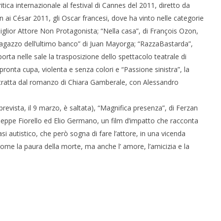
itica internazionale al festival di Cannes del 2011, diretto da
 ai César 2011, gli Oscar francesi, dove ha vinto nelle categorie
iglior Attore Non Protagonista; “Nella casa”, di François Ozon,
ragazzo dell’ultimo banco” di Juan Mayorga; “RazzaBastarda”,
rta nelle sale la trasposizione dello spettacolo teatrale di
ronta cupa, violenta e senza colori e “Passione sinistra”, la
ratta dal romanzo di Chiara Gamberale, con Alessandro
revista, il 9 marzo, è saltata), “Magnifica presenza”, di Ferzan
Beppe Fiorello ed Elio Germano, un film d’impatto che racconta
asi autistico, che però sogna di fare l’attore, in una vicenda
 come la paura della morte, ma anche l’ amore, l’amicizia e la