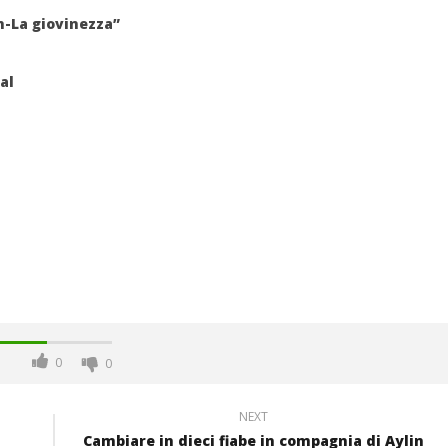
th-La giovinezza”
al
0
0
NEXT
Cambiare in dieci fiabe in compagnia di Aylin