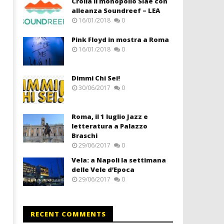
Crolla il monopolio Siae con
alleanza Soundreef – LEA
16/01/2018
0
Pink Floyd in mostra a Roma
16/01/2018
0
Dimmi Chi Sei!
30/06/2017
0
Roma, il 1 luglio Jazz e
letteratura a Palazzo
Braschi
29/06/2017
0
Vela: a Napoli la settimana
delle Vele d’Epoca
29/06/2017
0
RECENT COMMENTS