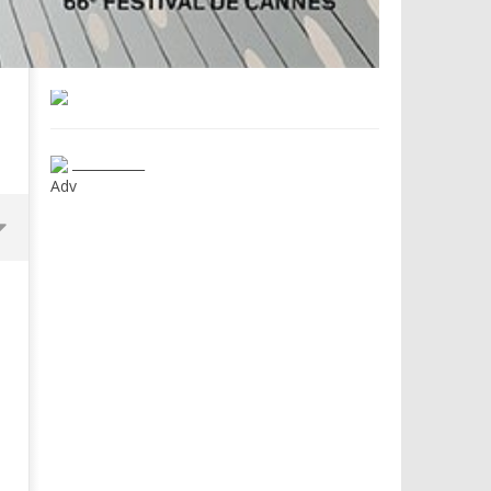
___________
Adv