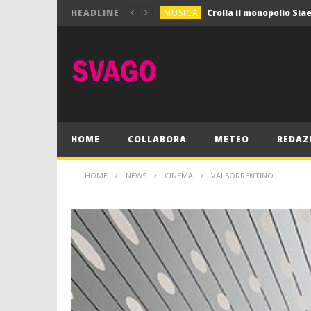
MUSICA
HEADLINE
MUSICA
Pink Floyd in mostra a
GIOCHI
Dimmi Chi Sei!
CULTURA
SPORT
Vela: a Napoli la settim
MUSICA
HOME
COLLABORA
METEO
REDAZ
HOME
NEWS
CINEMA
VAI SORRENTINO