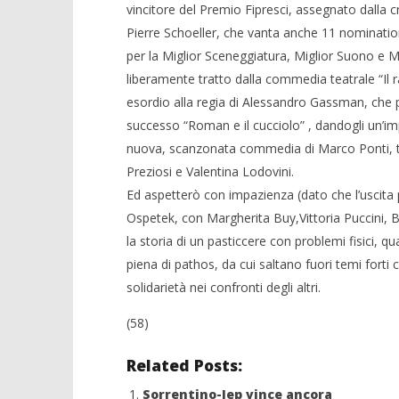
vincitore del Premio Fipresci, assegnato dalla cr
Pierre Schoeller, che vanta anche 11 nomination
per la Miglior Sceneggiatura, Miglior Suono e M
liberamente tratto dalla commedia teatrale “Il 
esordio alla regia di Alessandro Gassman, che po
successo “Roman e il cucciolo” , dandogli un’imp
nuova, scanzonata commedia di Marco Ponti, t
Preziosi e Valentina Lodovini.
Ed aspetterò con impazienza (dato che l’uscita p
Ospetek, con Margherita Buy,Vittoria Puccini, 
la storia di un pasticcere con problemi fisici, qu
piena di pathos, da cui saltano fuori temi forti
solidarietà nei confronti degli altri.
(58)
Related Posts:
Sorrentino-Jep vince ancora