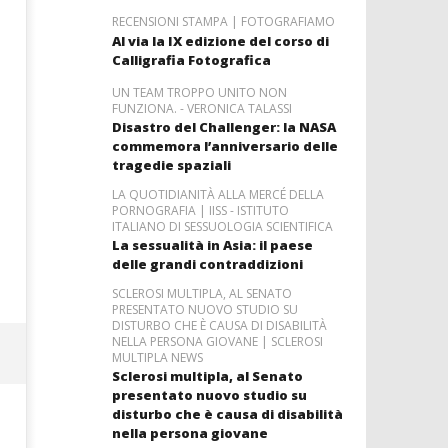
RECENSIONI STAMPA | FOTOGRAFIAMO
Al via la IX edizione del corso di
Calligrafia Fotografica
UN TEAM TROPPO UNITO NON
FUNZIONA. - VERONICA TALASSI
Disastro del Challenger: la NASA
commemora l’anniversario delle
tragedie spaziali
LA QUOTIDIANITÀ ALLA MERCÉ DELLA
PORNOGRAFIA | IISS - ISTITUTO
ITALIANO DI SESSUOLOGIA SCIENTIFICA
La sessualità in Asia: il paese
delle grandi contraddizioni
SCLEROSI MULTIPLA, AL SENATO
PRESENTATO NUOVO STUDIO SU
DISTURBO CHE È CAUSA DI DISABILITÀ
NELLA PERSONA GIOVANE | SCLEROSI
MULTIPLA NEWS
Sclerosi multipla, al Senato
presentato nuovo studio su
disturbo che è causa di disabilità
nella persona giovane