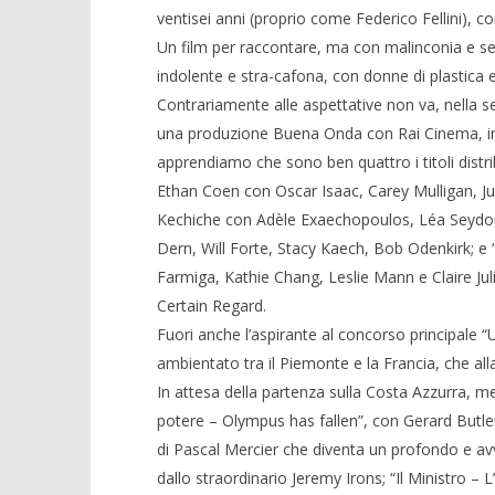
Crolla il
ventisei anni (proprio come Federico Fellini), con
alleanza 
Un film per raccontare, ma con malinconia e se
18/04/2013
indolente e stra-cafona, con donne di plastica 
Redazion
Contrariamente alle aspettative non va, nella se
una produzione Buena Onda con Rai Cinema, in u
NOW VIEWING
apprendiamo che sono ben quattro i titoli distri
Vai Sorrentino
Ethan Coen con Oscar Isaac, Carey Mulligan, Jus
18/04/2013
Kechiche con Adèle Exaechopoulos, Léa Seydou
Redazione
Dern, Will Forte, Stacy Kaech, Bob Odenkirk; 
Farmiga, Kathie Chang, Leslie Mann e Claire Juli
Certain Regard.
Fuori anche l’aspirante al concorso principale “U
ambientato tra il Piemonte e la Francia, che alla
In attesa della partenza sulla Costa Azzurra, m
potere – Olympus has fallen”, con Gerard Butler 
di Pascal Mercier che diventa un profondo e avvi
dallo straordinario Jeremy Irons; “Il Ministro – L’e