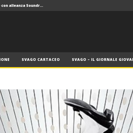
Crolla il monopolio Siae con alleanza Soundreef – LEA
 Roma
Roma, il 1 luglio Jazz e letteratura a Palazzo Braschi
ana delle Vele d’Epoca
Crolla il monopolio Siae con alleanza Soundreef – LEA
IONE
SVAGO CARTACEO
SVAGO – IL GIORNALE GIOVA