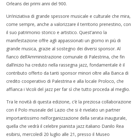
Orleans dei primi anni del 900.
Un’iniziativa di grande spessore musicale e culturale che mira,
NOW VIEWING
come sempre, anche a valorizzare il territorio prenestino, con
I Vicoli del Jazz 2016: a Palestrina grandi artisti per
Cro
il suo patrimonio storico e artistico. Quest’anno la
un grande festival
LE
manifestazione offre agli appassionati un giorno in più di
19/07/2016
19/
grande musica, grazie al sostegno dei diversi sponsor. Al
letizia
l
fianco dell’Amministrazione comunale di Palestrina, che fin
dall’inizio ha creduto nella rassegna jazz, fondamentale è il
contributo offerto da tanti sponsor minori oltre alla Banca di
credito cooperativo di Palestrina e alla locale Proloco, che
affianca i Vicoli del jazz per far sì che tutto proceda al meglio.
Tra le novità di questa edizione, c’è la preziosa collaborazione
con il Polo museale del Lazio che si è rivelato un partner
importantissimo nell’organizzazione della serata inaugurale,
quella che vedrà il celebre pianista jazz italiano Danilo Rea
esibirsi, mercoledì 20 luglio alle 21, presso il Museo