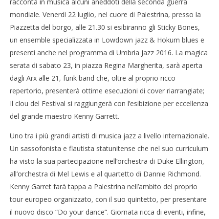
racconta in musica alcuni aneddoti della seconda guerra
mondiale. Venerdì 22 luglio, nel cuore di Palestrina, presso la
Piazzetta del borgo, alle 21.30 si esibiranno gli Sticky Bones,
un ensemble specializzata in Lowdown jazz & Hokum blues e
presenti anche nel programma di Umbria Jazz 2016. La magica
serata di sabato 23, in piazza Regina Margherita, sarà aperta
dagli Arx alle 21, funk band che, oltre al proprio ricco
repertorio, presenterà ottime esecuzioni di cover riarrangiate;
Il clou del Festival si raggiungerà con l’esibizione per eccellenza
del grande maestro Kenny Garrett.
Uno tra i più grandi artisti di musica jazz a livello internazionale.
Un sassofonista e flautista statunitense che nel suo curriculum
ha visto la sua partecipazione nell’orchestra di Duke Ellington,
all’orchestra di Mel Lewis e al quartetto di Dannie Richmond.
Kenny Garret farà tappa a Palestrina nell’ambito del proprio
tour europeo organizzato, con il suo quintetto, per presentare
il nuovo disco “Do your dance”. Giornata ricca di eventi, infine,