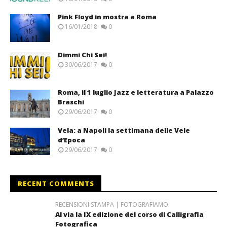
Pink Floyd in mostra a Roma
16/01/2018
0
Dimmi Chi Sei!
30/06/2017
0
Roma, il 1 luglio Jazz e letteratura a Palazzo
Braschi
29/06/2017
0
Vela: a Napoli la settimana delle Vele
d’Epoca
29/06/2017
0
RECENT COMMENTS
RECENSIONI STAMPA | FOTOGRAFIAMO
Al via la IX edizione del corso di Calligrafia
Fotografica