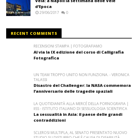
Vela: a Napoli la settimana delle Vele
d’Epoca
29/06/2017
0
RECENT COMMENTS
RECENSIONI STAMPA | FOTOGRAFIAMO
Al via la IX edizione del corso di Calligrafia
Fotografica
UN TEAM TROPPO UNITO NON FUNZIONA. - VERONICA
TALASSI
Disastro del Challenger: la NASA commemora
l’anniversario delle tragedie spaziali
LA QUOTIDIANITÀ ALLA MERCÉ DELLA PORNOGRAFIA |
IISS - ISTITUTO ITALIANO DI SESSUOLOGIA SCIENTIFICA
La sessualità in Asia: il paese delle grandi
contraddizioni
SCLEROSI MULTIPLA, AL SENATO PRESENTATO NUOVO
STUDIO SU DISTURBO CHE È CAUSA DI DISABILITÀ