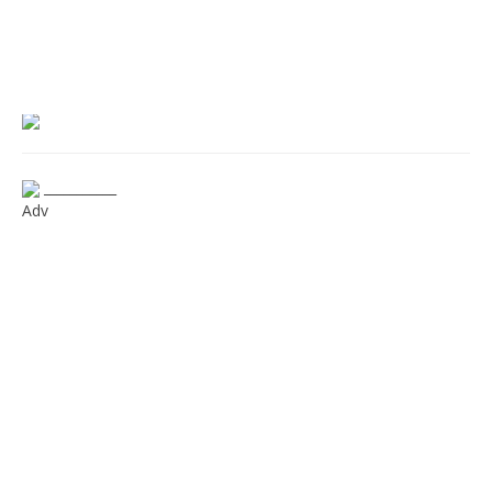
___________
Adv