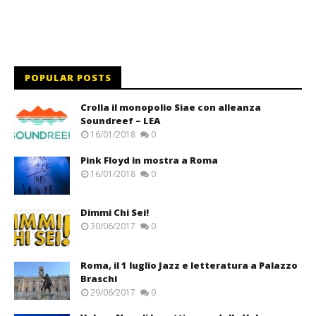
POPULAR POSTS
Crolla il monopolio Siae con alleanza
Soundreef – LEA
16/01/2018
0
Pink Floyd in mostra a Roma
16/01/2018
0
Dimmi Chi Sei!
30/06/2017
0
Roma, il 1 luglio Jazz e letteratura a Palazzo
Braschi
29/06/2017
0