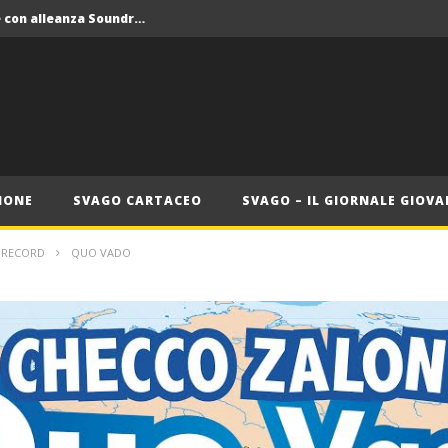
Crolla il monopolio Siae con alleanza Soundreef – LEA
 Roma
Roma, il 1 luglio Jazz e letteratura a Palazzo Braschi
ana delle Vele d’Epoca
Crolla il monopolio Siae con alleanza Soundreef – LEA
IONE
SVAGO CARTACEO
SVAGO – IL GIORNALE GIOVA
I RECORD
QUO VADO