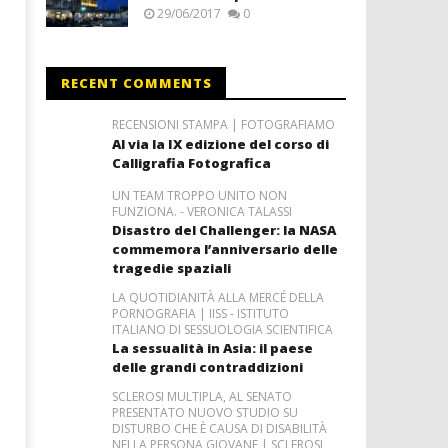
29/06/2017
0
RECENT COMMENTS
RECENSIONI STAMPA | FOTOGRAFIAMO
Al via la IX edizione del corso di
Calligrafia Fotografica
UN TEAM TROPPO UNITO NON
FUNZIONA. - VERONICA TALASSI
Disastro del Challenger: la NASA
commemora l’anniversario delle
tragedie spaziali
LA QUOTIDIANITÀ ALLA MERCÉ DELLA
PORNOGRAFIA | IISS - ISTITUTO
ITALIANO DI SESSUOLOGIA SCIENTIFICA
La sessualità in Asia: il paese
delle grandi contraddizioni
SCLEROSI MULTIPLA, AL SENATO
PRESENTATO NUOVO STUDIO SU
DISTURBO CHE È CAUSA DI DISABILITÀ
NELLA PERSONA GIOVANE | SCLEROSI