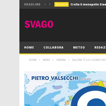
MUSICA
HEADLINE
MUSICA
Pink Floyd in mostra a
GIOCHI
Dimmi Chi Sei!
CULTURA
SPORT
Vela: a Napoli la settim
MUSICA
HOME
COLLABORA
METEO
REDAZ
HOME
NEWS
CINEMA
ZALONE: È LUI L'UOMO DE