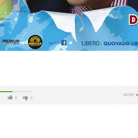
MORE
0
0