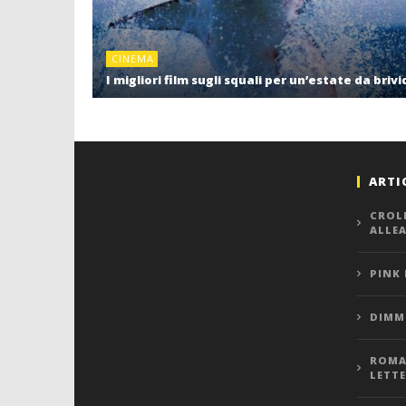
CINEMA
I migliori film sugli squali per un’estate da brivi
ARTI
CROL
ALLE
PINK
DIMMI
ROMA,
LETT