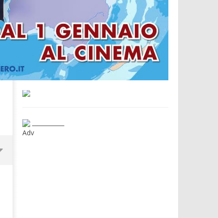
___________
Adv