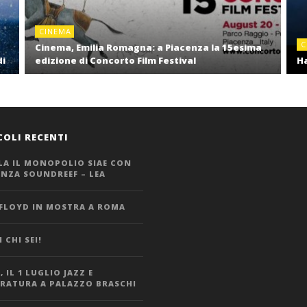
CINEMA
C
Cinema, Emilia Romagna: a Piacenza la 15esima
di
edizione di Concorto Film Festival
Ha
COLI RECENTI
LA IL MONOPOLIO SIAE CON
ANZA SOUNDREEF – LEA
 FLOYD IN MOSTRA A ROMA
 CHI SEI!
 IL 1 LUGLIO JAZZ E
ERATURA A PALAZZO BRASCHI