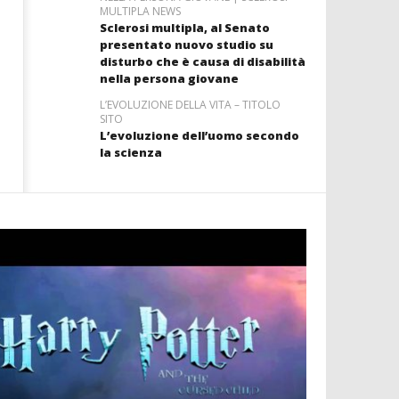
MULTIPLA NEWS
Sclerosi multipla, al Senato
presentato nuovo studio su
disturbo che è causa di disabilità
nella persona giovane
L’EVOLUZIONE DELLA VITA – TITOLO
SITO
L’evoluzione dell’uomo secondo
la scienza