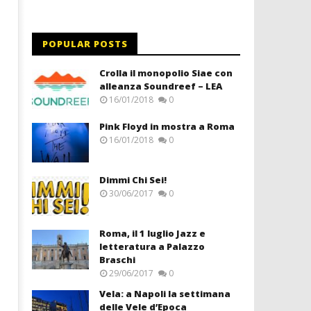
POPULAR POSTS
Crolla il monopolio Siae con
alleanza Soundreef – LEA
16/01/2018
0
Pink Floyd in mostra a Roma
16/01/2018
0
Dimmi Chi Sei!
30/06/2017
0
Roma, il 1 luglio Jazz e
letteratura a Palazzo
Braschi
29/06/2017
0
Vela: a Napoli la settimana
delle Vele d’Epoca