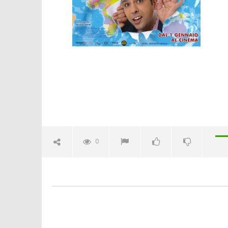
Crolla il
alleanza 
13/01/2016
letizia
0