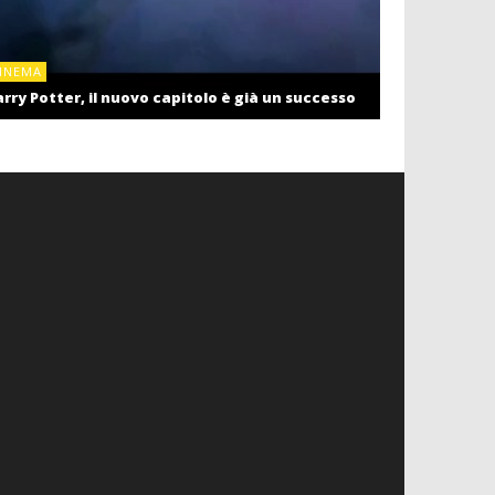
CINEMA
INEMA
Cinema: il r
rry Potter, il nuovo capitolo è già un successo
settembre c