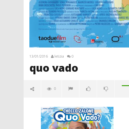
13/01/2016
letizia
0
quo vado
0
quo vado
13/01/2016
letizia