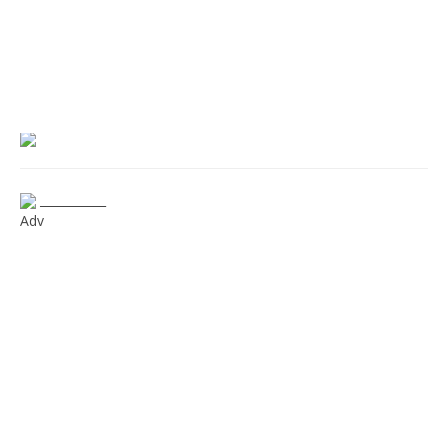
___________
Adv