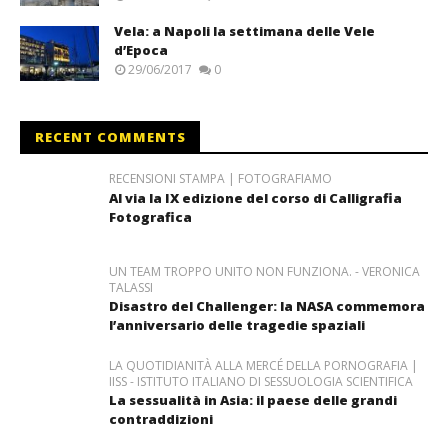
Vela: a Napoli la settimana delle Vele
d’Epoca
29/06/2017
0
RECENT COMMENTS
RECENSIONI STAMPA | FOTOGRAFIAMO
Al via la IX edizione del corso di Calligrafia
Fotografica
UN TEAM TROPPO UNITO NON FUNZIONA. - VERONICA
TALASSI
Disastro del Challenger: la NASA commemora
l’anniversario delle tragedie spaziali
LA QUOTIDIANITÀ ALLA MERCÉ DELLA PORNOGRAFIA |
IISS - ISTITUTO ITALIANO DI SESSUOLOGIA SCIENTIFICA
La sessualità in Asia: il paese delle grandi
contraddizioni