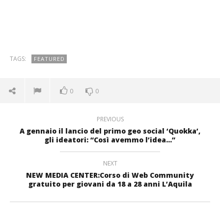
TAGS:
FEATURED
0
0
PREVIOUS
A gennaio il lancio del primo geo social ‘Quokka’,
gli ideatori: “Così avemmo l’idea…”
NEXT
NEW MEDIA CENTER:Corso di Web Community
gratuito per giovani da 18 a 28 anni L’Aquila