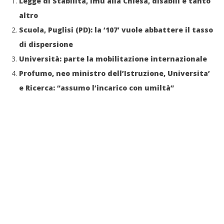
Legge di Stabilità, Imu alla Chiesa, disabili e tanto
altro
Scuola, Puglisi (PD): la ‘107’ vuole abbattere il tasso
di dispersione
Università: parte la mobilitazione internazionale
Profumo, neo ministro dell’Istruzione, Universita’
e Ricerca: “assumo l’incarico con umiltà”