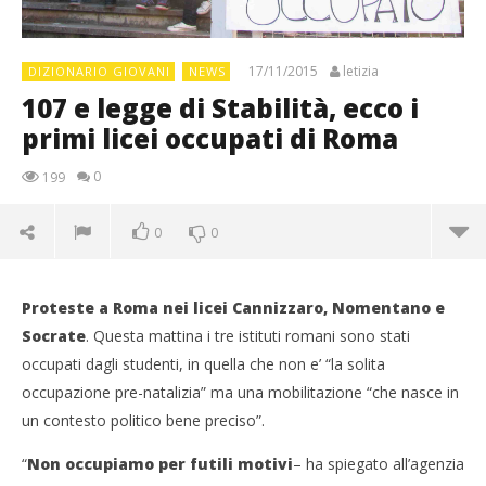
17/11/2015
letizia
DIZIONARIO GIOVANI
NEWS
107 e legge di Stabilità, ecco i
primi licei occupati di Roma
0
199
0
0
Proteste a Roma nei licei Cannizzaro, Nomentano e
Socrate
. Questa mattina i tre istituti romani sono stati
occupati dagli studenti, in quella che non e’ “la solita
occupazione pre-natalizia” ma una mobilitazione “che nasce in
un contesto politico bene preciso”.
“
Non occupiamo per futili motivi
– ha spiegato all’agenzia