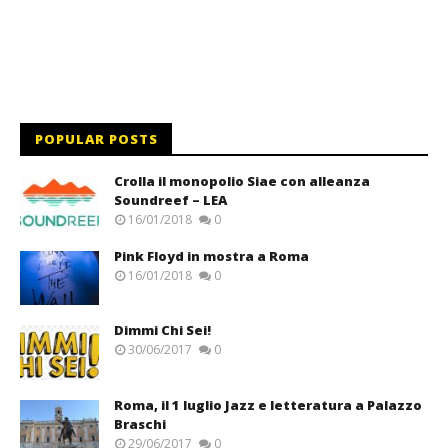
POPULAR POSTS
Crolla il monopolio Siae con alleanza
Soundreef – LEA
16/01/2018
0
Pink Floyd in mostra a Roma
16/01/2018
0
Dimmi Chi Sei!
30/06/2017
0
Roma, il 1 luglio Jazz e letteratura a Palazzo
Braschi
29/06/2017
0