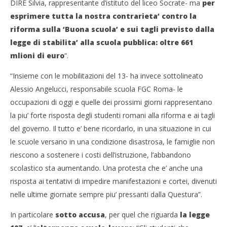
DIRE Silvia, rappresentante d’istituto del liceo Socrate- ma
per
esprimere tutta la nostra contrarieta’ contro la
riforma sulla ‘Buona scuola’ e sui tagli previsto dalla
NOW VIEWING
legge di stabilita’ alla scuola pubblica: oltre 661
107 e legge di Stabilità, ecco i primi licei occupati di
Cro
mlioni di euro
“.
Roma
LE
“Insieme con le mobilitazioni del 13- ha invece sottolineato
17/11/2015
17/
letizia
l
Alessio Angelucci, responsabile scuola FGC Roma- le
occupazioni di oggi e quelle dei prossimi giorni rappresentano
la piu’ forte risposta degli studenti romani alla riforma e ai tagli
del governo. Il tutto e’ bene ricordarlo, in una situazione in cui
le scuole versano in una condizione disastrosa, le famiglie non
riescono a sostenere i costi dell’istruzione, l’abbandono
scolastico sta aumentando. Una protesta che e’ anche una
risposta ai tentativi di impedire manifestazioni e cortei, divenuti
nelle ultime giornate sempre piu’ pressanti dalla Questura”.
In particolare
sotto accusa
, per quel che riguarda
la legge