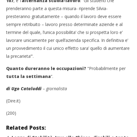
107
, e’ l’
alternanza scuola-lavoro
: “Gli studenti che
prenderanno parte a questa misura- riprende Silvia-
presteranno gratuitamente – quando il lavoro deve essere
sempre retribuito – lavoro presso determinate aziende e al
termine del quale, l’unica possibilita’ che si prospetta loro e’
lavorare unicamente per quell’azienda specifica. In definitiva e’
un provvedimento il cui unico effetto sara’ quello di aumentare
la precarieta’”.
Quanto dureranno le occupazioni?
“Probabilmente per
tutta la settimana
“.
di Ugo Cataluddi
– giornalista
(Dire.it)
(200)
Related Posts: