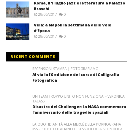
Roma, il 1 luglio Jazz e letteratura a Palazzo
Braschi
29/06/2017
0
Vela: a Napoli la settimana delle Vele
d’Epoca
29/06/2017
0
RECENT COMMENTS
RECENSIONI STAMPA | FOTOGRAFIAMO
Al via la IX edizione del corso di Calligrafia
Fotografica
UN TEAM TROPPO UNITO NON FUNZIONA. - VERONICA
TALASSI
Disastro del Challenger: la NASA commemora
l’anniversario delle tragedie spaziali
LA QUOTIDIANITÀ ALLA MERCÉ DELLA PORNOGRAFIA |
IISS - ISTITUTO ITALIANO DI SESSUOLOGIA SCIENTIFICA