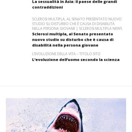
La sessualità in Asia: il paese delle grandi
contraddizioni
SCLEROSI MULTIPLA, AL SENATO PRESENTATO NUOVO
STUDIO SU DISTURBO CHE È CAUSA DI DISABILITÀ
NELLA PERSONA GIOVANE | SCLEROSI MULTIPLA NEWS
Sclerosi multipla, al Senato presentato
nuovo studio su disturbo che è causa di
disabilità nella persona giovane
L’EVOLUZIONE DELLA VITA – TITOLO SITO
L’evoluzione dell’uomo secondo la scienza