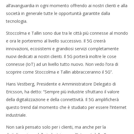
NOW VIEWING
all’avanguardia in ogni momento offrendo ai nostri clienti e alla
5G, il futuro inizia nel 2018 a Tallin e Stoccolma
Cro
società in generale tutte le opportunità garantite dalla
LE
01/02/2016
tecnologia.
letizia
01/
l
Stoccolma e Tallin sono due tra le città più connesse al mondo
e ora le porteremo al livello successivo. Il 5G creerà
innovazioni, ecosistemi e grandiosi servizi completamente
nuovi dedicati ai nostri clienti. Il 5G porterà inoltre le cose
connesse (IoT) ad un livello tutto nuovo. Non vedo l’ora di
scoprire come Stoccolma e Tallin abbracceranno il 5G”.
Hans Vestberg, Presidente e Amministratore Delegato di
Ericsson, ha detto: “Sempre più industrie sfruttano il valore
della digitalizzazione e della connettività. Il 5G amplificherà
questo trend dal momento che è studiato per essere l’Internet
industriale.
Non sarà pensato solo per i clienti, ma anche per la