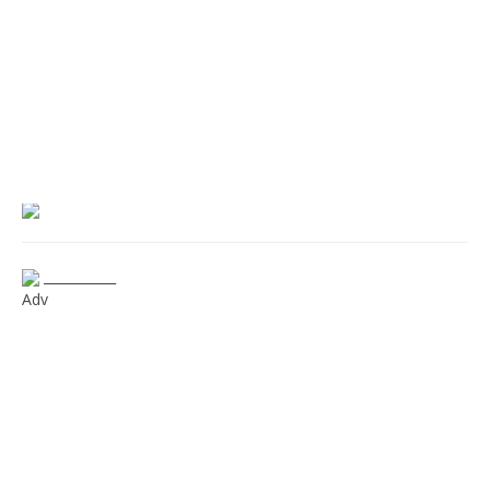
___________
Adv