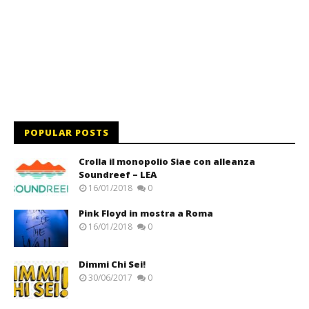
POPULAR POSTS
Crolla il monopolio Siae con alleanza
Soundreef – LEA
16/01/2018
0
Pink Floyd in mostra a Roma
16/01/2018
0
Dimmi Chi Sei!
30/06/2017
0