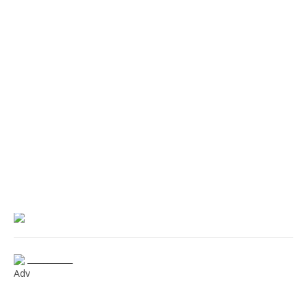
___________
Adv