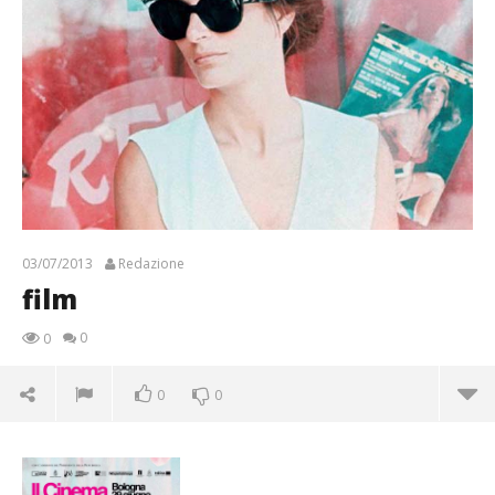
03/07/2013
Redazione
film
0
0
0
0
film
03/07/2013