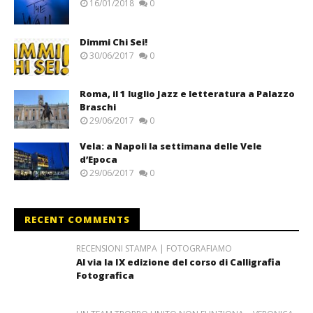
16/01/2018
0
Dimmi Chi Sei!
30/06/2017
0
Roma, il 1 luglio Jazz e letteratura a Palazzo
Braschi
29/06/2017
0
Vela: a Napoli la settimana delle Vele
d’Epoca
29/06/2017
0
RECENT COMMENTS
RECENSIONI STAMPA | FOTOGRAFIAMO
Al via la IX edizione del corso di Calligrafia
Fotografica