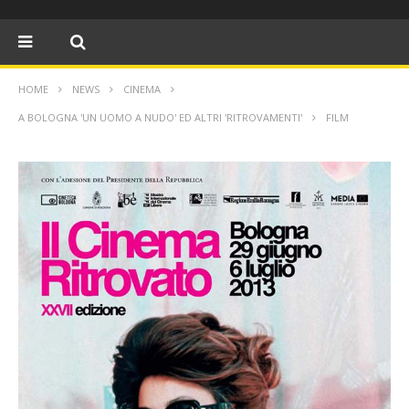
HOME
NEWS
CINEMA
A BOLOGNA 'UN UOMO A NUDO' ED ALTRI 'RITROVAMENTI'
FILM