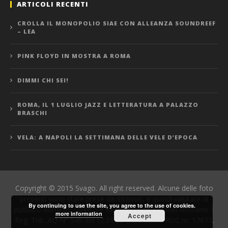
ARTICOLI RECENTI
CROLLA IL MONOPOLIO SIAE CON ALLEANZA SOUNDREEF
– LEA
PINK FLOYD IN MOSTRA A ROMA
DIMMI CHI SEI!
ROMA, IL 1 LUGLIO JAZZ E LETTERATURA A PALAZZO
BRASCHI
VELA: A NAPOLI LA SETTIMANA DELLE VELE D’EPOCA
Copyright © 2015 Svago. All right reserved. Alcune delle foto
presenti sono state prese da Internet, e quindi valutate di
By continuing to use the site, you agree to the use of cookies.
pubblico dominio. Direttore Responsabile: Manuel Romano |
more information
Accept
Reg. Trib. AQ N° 549 del 12.01.06 | Iscrizione ROC nr. 17677.