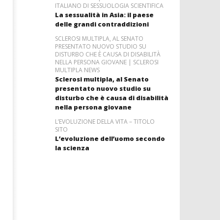
ITALIANO DI SESSUOLOGIA SCIENTIFICA
La sessualità in Asia: il paese
delle grandi contraddizioni
SCLEROSI MULTIPLA, AL SENATO
PRESENTATO NUOVO STUDIO SU
DISTURBO CHE È CAUSA DI DISABILITÀ
NELLA PERSONA GIOVANE | SCLEROSI
MULTIPLA NEWS
Sclerosi multipla, al Senato
presentato nuovo studio su
disturbo che è causa di disabilità
nella persona giovane
L’EVOLUZIONE DELLA VITA – TITOLO
SITO
L’evoluzione dell’uomo secondo
la scienza