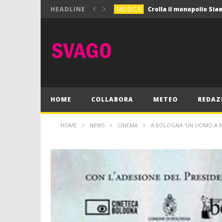
MUSICA
HEADLINE
MUSICA
Pink Floyd in mostra a
GIOCHI
Dimmi Chi Sei!
CULTURA
SPORT
Vela: a Napoli la settim
MUSICA
HOME
COLLABORA
METEO
REDAZ
HOME
NEWS
CINEMA
A BOLOGNA ‘UN UOMO A NU