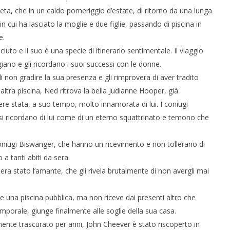
eta, che in un caldo pomeriggio d’estate, di ritorno da una lunga
n cui ha lasciato la moglie e due figlie, passando di piscina in
e.
uto e il suo è una specie di itinerario sentimentale. Il viaggio
eggiano e gli ricordano i suoi successi con le donne.
non gradire la sua presenza e gli rimprovera di aver tradito
d altra piscina, Ned ritrova la bella Judianne Hooper, già
ere stata, a suo tempo, molto innamorata di lui. I coniugi
, si ricordano di lui come di un eterno squattrinato e temono che
oniugi Biswanger, che hanno un ricevimento e non tollerano di
a tanti abiti da sera.
ui era stato l’amante, che gli rivela brutalmente di non avergli mai
e una piscina pubblica, ma non riceve dai presenti altro che
mporale, giunge finalmente alle soglie della sua casa.
nte trascurato per anni, John Cheever è stato riscoperto in