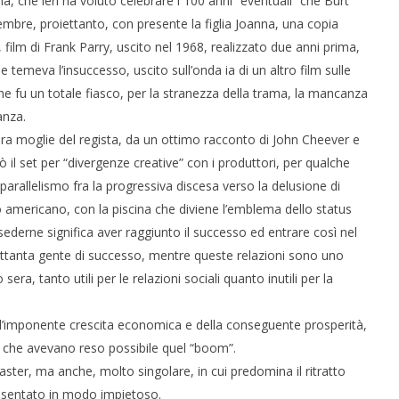
na, che ieri ha voluto celebrare i 100 anni “eventuali” che Burt
bre, proiettanto, con presente la figlia Joanna, una copia
ilm di Frank Parry, uscito nel 1968, realizzato due anni prima,
temeva l’insuccesso, uscito sull’onda ia di un altro film sulle
e fu un totale fiasco, per la stranezza della trama, la mancanza
anza.
llora moglie del regista, da un ottimo racconto di John Cheever e
 il set per “divergenze creative” con i produttori, per qualche
parallelismo fra la progressiva discesa verso la delusione di
no americano, con la piscina che diviene l’emblema dello status
derne significa aver raggiunto il successo ed entrare così nel
rettanta gente di successo, mentre queste relazioni sono uno
sera, tanto utili per le relazioni sociali quanto inutili per la
l’imponente crescita economica e della conseguente prosperità,
ali che avevano reso possibile quel “boom”.
ncaster, ma anche, molto singolare, in cui predomina il ritratto
resentato in modo impietoso.