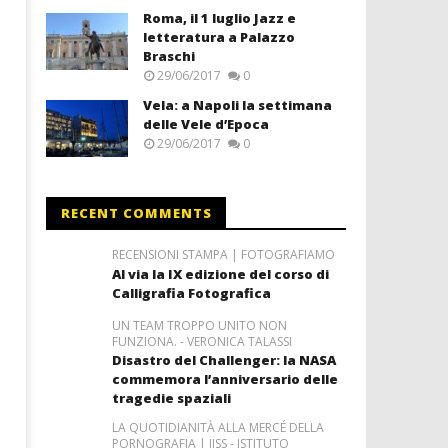
Roma, il 1 luglio Jazz e
letteratura a Palazzo
Braschi
29/06/2017
0
Vela: a Napoli la settimana
delle Vele d’Epoca
29/06/2017
0
RECENT COMMENTS
RECENSIONI STAMPA | FOTOGRAFIAMO
Al via la IX edizione del corso di
Calligrafia Fotografica
UN TEAM TROPPO UNITO NON
FUNZIONA. - VERONICA TALASSI
Disastro del Challenger: la NASA
commemora l’anniversario delle
tragedie spaziali
LA QUOTIDIANITÀ ALLA MERCÉ DELLA
PORNOGRAFIA | IISS - ISTITUTO