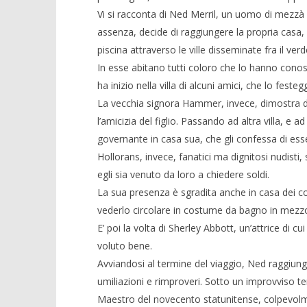
Vi si racconta di Ned Merril, un uomo di mezzà 
assenza, decide di raggiungere la propria casa, i
piscina attraverso le ville disseminate fra il verd
In esse abitano tutti coloro che lo hanno conosci
ha inizio nella villa di alcuni amici, che lo fest
La vecchia signora Hammer, invece, dimostra di 
l’amicizia del figlio. Passando ad altra villa, e a
governante in casa sua, che gli confessa di ess
Hollorans, invece, fanatici ma dignitosi nudisti
egli sia venuto da loro a chiedere soldi.
La sua presenza è sgradita anche in casa dei c
vederlo circolare in costume da bagno in mezzo 
E’ poi la volta di Sherley Abbott, un’attrice di c
voluto bene.
Avviandosi al termine del viaggio, Ned raggiung
umiliazioni e rimproveri. Sotto un improvviso te
Maestro del novecento statunitense, colpevolme