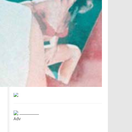
___________
Adv