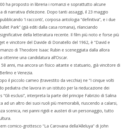
00 ha proposto in libreria i romanzi e soprattutto alcune
rma di narrativa d’elezione. Dopo tanti assaggi, il 23 maggio
, pubblicando ‘I racconti’, corposa antologia “definitiva”, e i due
llet Park” (già editi dalla casa romana), rilanciando
gnificative della letteratura recente. Il film più noto e forse più
et e vincitore del Davide di Donatello del 1962, è “David e
 romanzo di Theodore Isaac Rubin e sceneggiata dalla allora
a ottenne una candidatura all’Oscar.
8 anni, ma ancora un fisico aitante e statuario, già vincitore di
erlino e Venezia.
po il piccolo cameo (travestito da vecchia) ne “I cinque volti
ido pediatra che lavora in un istituto per la rieducazione dei
Gli esclusi”, interpreta la parte del principe Fabrizio di Salina
a ad un altro dei suoi ruoli più memorabili, riuscendo a calarsi,
 scenica, nei panni rigidi e austeri di un personaggio, tutto
ltura.
tern comico-grottesco “La Carovana della’Alleluya” di John