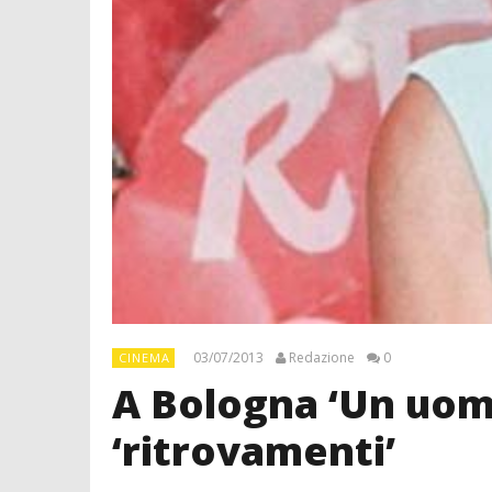
03/07/2013
Redazione
0
CINEMA
A Bologna ‘Un uomo
‘ritrovamenti’