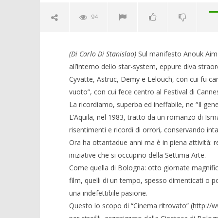
94
(Di Carlo Di Stanislao)
Sul manifesto Anouk Aimée
all’interno dello star-system, eppure diva straord
Cyvatte, Astruc, Demy e Lelouch, con cui fu can
vuoto”, con cui fece centro al Festival di Canne
La ricordiamo, superba ed ineffabile, ne “Il gen
L’Aquila, nel 1983, tratto da un romanzo di Isma
risentimenti e ricordi di orrori, conservando inta
Crolla il
Ora ha ottantadue anni ma è in piena attività: r
alleanza 
iniziative che si occupino della Settima Arte.
03/07/2013
Come quella di Bologna: otto giornate magnifiche
NOW VIEWING
Redazion
film, quelli di un tempo, spesso dimenticati o po
A Bologna ‘Un uomo a nudo’ ed
una indefettibile pasione.
altri ‘ritrovamenti’
Questo lo scopo di “Cinema ritrovato” (http://
03/07/2013