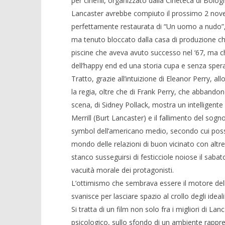
per cinefili, organizzato dalla Cineteca di Bolog
Redazione
Lancaster avrebbe compiuto il prossimo 2 novem
perfettamente restaurata di “Un uomo a nudo”, f
ma tenuto bloccato dalla casa di produzione che 
piscine che aveva avuto successo nel ‘67, ma ch
dell’happy end ed una storia cupa e senza sper
Tratto, grazie all’intuizione di Eleanor Perry, a
la regia, oltre che di Frank Perry, che abbandonò
scena, di Sidney Pollack, mostra un intelligente 
Merrill (Burt Lancaster) e il fallimento del sog
symbol dell’americano medio, secondo cui posse
mondo delle relazioni di buon vicinato con alt
stanco susseguirsi di festicciole noiose il sabato 
vacuità morale dei protagonisti.
L’ottimismo che sembrava essere il motore del
svanisce per lasciare spazio al crollo degli ide
Si tratta di un film non solo fra i migliori di La
psicologico, sullo sfondo di un ambiente rapp