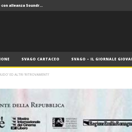
Crolla il monopolio Siae con alleanza Soundreef – LEA
 Roma
Roma, il 1 luglio Jazz e letteratura a Palazzo Braschi
ana delle Vele d’Epoca
Crolla il monopolio Siae con alleanza Soundreef – LEA
IONE
SVAGO CARTACEO
SVAGO – IL GIORNALE GIOVA
DO’ ED ALTRI ‘RITROVAMENTI’