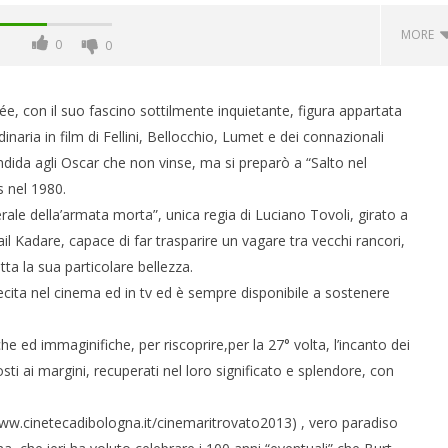
MORE
0
0
, con il suo fascino sottilmente inquietante, figura appartata
inaria in film di Fellini, Bellocchio, Lumet e dei connazionali
dida agli Oscar che non vinse, ma si preparò a “Salto nel
s nel 1980.
erale della’armata morta”, unica regia di Luciano Tovoli, girato a
il Kadare, capace di far trasparire un vagare tra vecchi rancori,
tta la sua particolare bellezza.
 monopolio Siae con
Pink Floyd in mostra a Roma
ecita nel cinema ed in tv ed è sempre disponibile a sostenere
Soundreef - LEA
03/07/2013
Redazione
 ed immaginifiche, per riscoprire,per la 27° volta, l’incanto dei
e
sti ai margini, recuperati nel loro significato e splendore, con
www.cinetecadibologna.it/cinemaritrovato2013) , vero paradiso