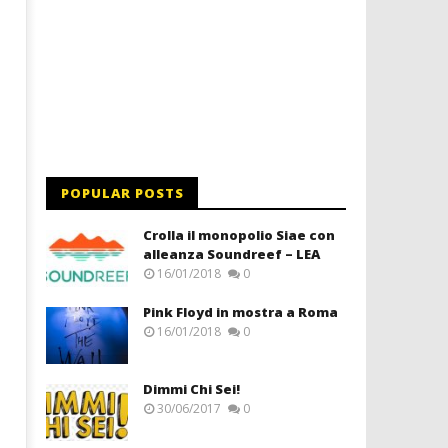
POPULAR POSTS
Crolla il monopolio Siae con
alleanza Soundreef – LEA
16/01/2018
0
Pink Floyd in mostra a Roma
16/01/2018
0
Dimmi Chi Sei!
30/06/2017
0