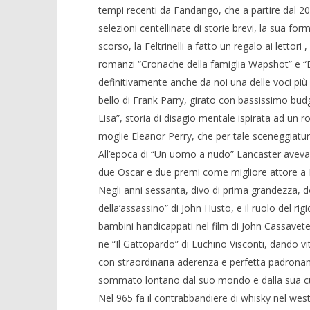
tempi recenti da Fandango, che a partire dal 20
selezioni centellinate di storie brevi, la sua fo
scorso, la Feltrinelli a fatto un regalo ai lettori 
romanzi “Cronache della famiglia Wapshot” e “Bu
definitivamente anche da noi una delle voci più si
bello di Frank Parry, girato con bassissimo budg
Lisa”, storia di disagio mentale ispirata ad un
moglie Eleanor Perry, che per tale sceneggiatur
All’epoca di “Un uomo a nudo” Lancaster aveva 5
due Oscar e due premi come migliore attore a B
Negli anni sessanta, divo di prima grandezza, do
della’assassino” di John Husto, e il ruolo del rig
bambini handicappati nel film di John Cassavetes “
ne “Il Gattopardo” di Luchino Visconti, dando vit
con straordinaria aderenza e perfetta padronanza
sommato lontano dal suo mondo e dalla sua cu
Nel 965 fa il contrabbandiere di whisky nel wes