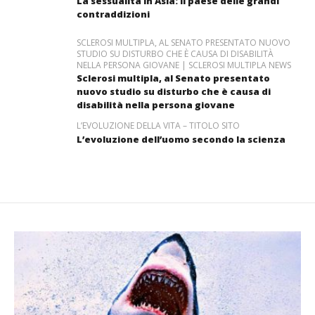
La sessualità in Asia: il paese delle grandi
contraddizioni
SCLEROSI MULTIPLA, AL SENATO PRESENTATO NUOVO
STUDIO SU DISTURBO CHE È CAUSA DI DISABILITÀ
NELLA PERSONA GIOVANE | SCLEROSI MULTIPLA NEWS
Sclerosi multipla, al Senato presentato
nuovo studio su disturbo che è causa di
disabilità nella persona giovane
L’EVOLUZIONE DELLA VITA – TITOLO SITO
L’evoluzione dell’uomo secondo la scienza