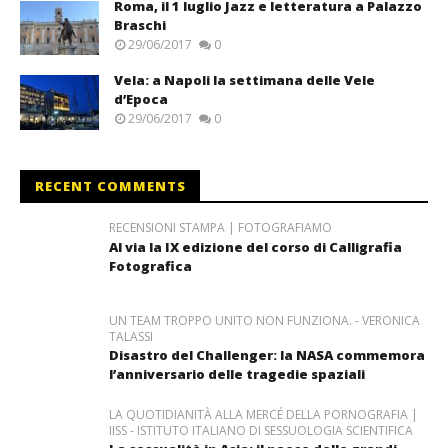
Roma, il 1 luglio Jazz e letteratura a Palazzo
Braschi
29/06/2017
0
Vela: a Napoli la settimana delle Vele
d’Epoca
29/06/2017
0
RECENT COMMENTS
RECENSIONI STAMPA | FOTOGRAFIAMO
Al via la IX edizione del corso di Calligrafia
Fotografica
UN TEAM TROPPO UNITO NON FUNZIONA. - VERONICA
TALASSI
Disastro del Challenger: la NASA commemora
l’anniversario delle tragedie spaziali
LA QUOTIDIANITÀ ALLA MERCÉ DELLA PORNOGRAFIA |
IISS - ISTITUTO ITALIANO DI SESSUOLOGIA SCIENTIFICA