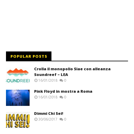
POPULAR POSTS
Crolla il monopolio Siae con alleanza
Soundreef – LEA
16/01/2018
0
Pink Floyd in mostra a Roma
16/01/2018
0
Dimmi Chi Sei!
30/06/2017
0