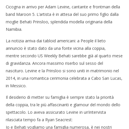
Cicogna in arrivo per Adam Levine, cantante e frontman della
band Maroon 5. L’artista è in attesa del suo primo figlio dalla
moglie Behati Prinsloo, splendida modella originaria della
Namibia.
NOW VIEWING
La notizia arriva dai tabloid americani: a People il lieto
Cro
Adam Levine presto papà, il cantante dei Maroon 5
annuncio è stato dato da una fonte vicina alla coppia,
LE
e Behati Prinsloo aspettano un figlio
mentre secondo US Weekly Behati sarebbe già al quarto mese
15/
15/03/2016
l
letizia
di gravidanza. Ancora massimo riserbo sul sesso del
nascituro. Levine e la Prinsloo si sono uniti in matrimonio nel
2014, in una romantica cerimonia celebrata a Cabo San Lucas,
in Messico.
Il desiderio di metter su famiglia è sempre stato la priorità
della coppia, tra le più affascinanti e glamour del mondo dello
spettacolo. Lo aveva assicurato Levine in un’intervista
rilasciata tempo fa a Ryan Seacrest:
Io e Behati vogliamo una famiglia numerosa, è nei nostri