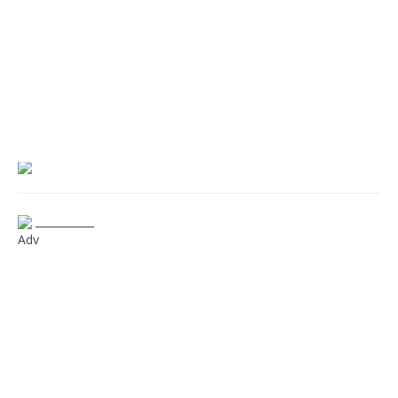
___________
Adv