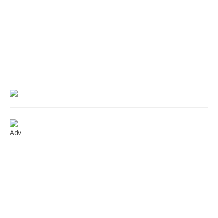
___________
Adv