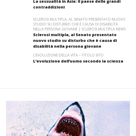
La sessualità in Asia: il paese delle grandi
contraddizioni
SCLEROSI MULTIPLA, AL SENATO PRESENTATO NUOVO
STUDIO SU DISTURBO CHE È CAUSA DI DISABILITÀ
NELLA PERSONA GIOVANE | SCLEROSI MULTIPLA NEWS
Sclerosi multipla, al Senato presentato
nuovo studio su disturbo che è causa di
disabilità nella persona giovane
L’EVOLUZIONE DELLA VITA – TITOLO SITO
L’evoluzione dell’uomo secondo la scienza