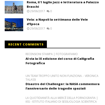
Roma, il 1 luglio Jazz e letteratura a Palazzo
Braschi
29/06/2017
0
Vela: a Napoli la settimana delle Vele
d’Epoca
29/06/2017
0
RECENT COMMENTS
RECENSIONI STAMPA | FOTOGRAFIAMO
Al via la IX edizione del corso di Calligrafia
Fotografica
UN TEAM TROPPO UNITO NON FUNZIONA. - VERONICA
TALASSI
Disastro del Challenger: la NASA commemora
l’anniversario delle tragedie spaziali
LA QUOTIDIANITÀ ALLA MERCÉ DELLA PORNOGRAFIA |
IISS - ISTITUTO ITALIANO DI SESSUOLOGIA SCIENTIFICA