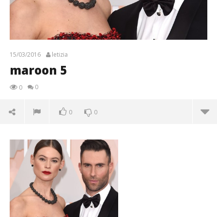
15/03/2016
letizia
maroon 5
0
0
0
0
maroon 5
15/03/2016
letizia