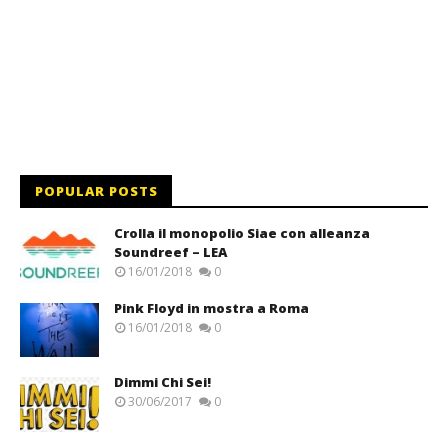
POPULAR POSTS
Crolla il monopolio Siae con alleanza
Soundreef – LEA
16/01/2018
0
Pink Floyd in mostra a Roma
16/01/2018
0
Dimmi Chi Sei!
30/06/2017
0