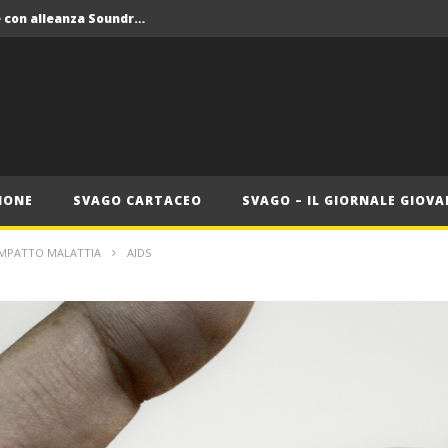
Crolla il monopolio Siae con alleanza Soundreef – LEA
 Roma
Roma, il 1 luglio Jazz e letteratura a Palazzo Braschi
ana delle Vele d’Epoca
Crolla il monopolio Siae con alleanza Soundreef – LEA
IONE
SVAGO CARTACEO
SVAGO – IL GIORNALE GIOVA
 IMPATTO MALATTIA
AIDS