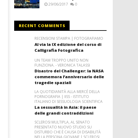
29/06/2017
0
RECENT COMMENTS
RECENSIONI STAMPA | FOTOGRAFIAMO
Al via la IX edizione del corso di
Calligrafia Fotografica
UN TEAM TROPPO UNITO NON
FUNZIONA. - VERONICA TALASSI
Disastro del Challenger: la NASA
commemora l’anniversario delle
tragedie spaziali
LA QUOTIDIANITÀ ALLA MERCÉ DELLA
PORNOGRAFIA | IISS - ISTITUTO
ITALIANO DI SESSUOLOGIA SCIENTIFICA
La sessualità in Asia: il paese
delle grandi contraddizioni
SCLEROSI MULTIPLA, AL SENATO
PRESENTATO NUOVO STUDIO SU
DISTURBO CHE È CAUSA DI DISABILITÀ
NELLA PERSONA GIOVANE | SCLEROSI