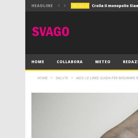
MUSICA
HEADLINE
MUSICA
Pink Floyd in mostra a
GIOCHI
Dimmi Chi Sei!
CULTURA
SPORT
Vela: a Napoli la settim
MUSICA
HOME
COLLABORA
METEO
REDAZ
HOME
SALUTE
AIDS: LE LINEE GUIDA PER MISURARE