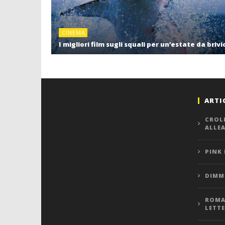
CINEMA
I migliori film sugli squali per un’estate da brivi
ARTI
CROL
ALLE
PINK
DIMMI
ROMA,
LETT