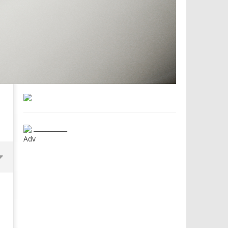
___________
Adv