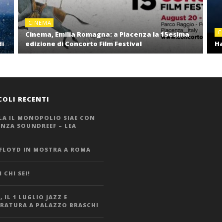
CINEMA
C
Cinema, Emilia Romagna: a Piacenza la 15esima
di
edizione di Concorto Film Festival
Ha
COLI RECENTI
LA IL MONOPOLIO SIAE CON
ANZA SOUNDREEF – LEA
 FLOYD IN MOSTRA A ROMA
 CHI SEI!
 IL 1 LUGLIO JAZZ E
ERATURA A PALAZZO BRASCHI