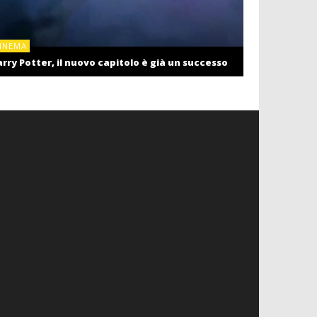
CINEMA
INEMA
Cinema: il r
rry Potter, il nuovo capitolo è già un successo
settembre c