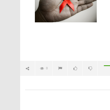
Crolla il
alleanza 
13/05/2015
Redazion
0