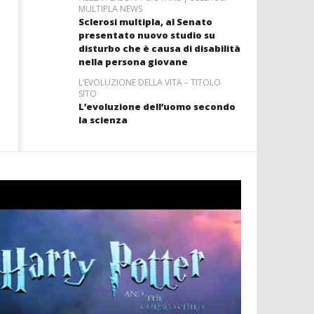
MULTIPLA NEWS
Sclerosi multipla, al Senato
presentato nuovo studio su
disturbo che è causa di disabilità
nella persona giovane
L’EVOLUZIONE DELLA VITA – TITOLO
SITO
L’evoluzione dell’uomo secondo
la scienza