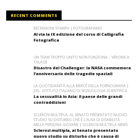
RECENT COMMENTS
RECENSIONI STAMPA | FOTOGRAFIAMO
Al via la IX edizione del corso di Calligrafia
Fotografica
UN TEAM TROPPO UNITO NON FUNZIONA. - VERONICA
TALASSI
Disastro del Challenger: la NASA commemora
l’anniversario delle tragedie spaziali
LA QUOTIDIANITÀ ALLA MERCÉ DELLA PORNOGRAFIA |
IISS - ISTITUTO ITALIANO DI SESSUOLOGIA SCIENTIFICA
La sessualità in Asia: il paese delle grandi
contraddizioni
SCLEROSI MULTIPLA, AL SENATO PRESENTATO NUOVO
STUDIO SU DISTURBO CHE È CAUSA DI DISABILITÀ
NELLA PERSONA GIOVANE | SCLEROSI MULTIPLA NEWS
Sclerosi multipla, al Senato presentato
nuovo studio su disturbo che è causa di