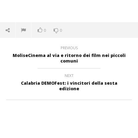
0
0
PREVIOUS
MoliseCinema al via e ritorno dei film nei piccoli
comuni
NEXT
Calabria DEMOFest: i vincitori della sesta
edizione