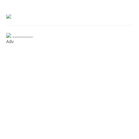
___________
Adv