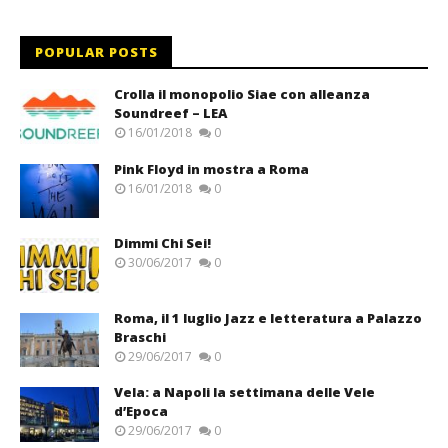
POPULAR POSTS
Crolla il monopolio Siae con alleanza
Soundreef – LEA
16/01/2018
0
Pink Floyd in mostra a Roma
16/01/2018
0
Dimmi Chi Sei!
30/06/2017
0
Roma, il 1 luglio Jazz e letteratura a Palazzo
Braschi
29/06/2017
0
Vela: a Napoli la settimana delle Vele
d’Epoca
29/06/2017
0