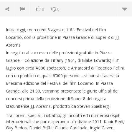
0
0
Inizia oggi, mercoledi 3 agosto, il 64. Festival del film
Locarno, con la proiezione in Piazza Grande di Super 8 di J.J.
Abrams.
NOW VIEWING
In seguito al successo delle proiezioni gratuite in Piazza
Grande – Colazione da Tiffany (1961, di Blake Edwards) il 31
Al via oggi la 64 edizione del Festival del film
Locarno
luglio con circa 4’800 spettatori, e Amarcord di Federico Fellini,
03/08/2011
con un pubblico di quasi 6’000 persone – si aprirà stasera la
Redazione
64esima edizione del Festival del film Locarno. In Piazza
Grande, alle 21.30, verranno presentate le giurie ufficiali dei
concorsi prima della proiezione di Super 8 del regista
statunitense J.J. Abrams, prodotto da Steven Spielberg.
Cro
Tra i premi speciali, i dibattiti, gli incontri ed i numerosi ospiti
LE
internazionali che parteciperanno all’edizione 2011: Kabir Bedi,
03/
Guy Bedos, Daniel Brühl, Claudia Cardinale, Ingrid Caven,
R