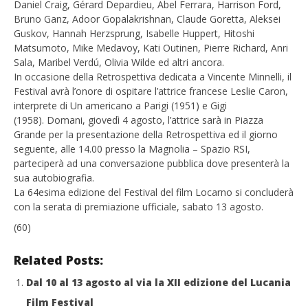
Daniel Craig, Gérard Depardieu, Abel Ferrara, Harrison Ford,
Bruno Ganz, Adoor Gopalakrishnan, Claude Goretta, Aleksei
Guskov, Hannah Herzsprung, Isabelle Huppert, Hitoshi
Matsumoto, Mike Medavoy, Kati Outinen, Pierre Richard, Anri
Sala, Maribel Verdú, Olivia Wilde ed altri ancora.
In occasione della Retrospettiva dedicata a Vincente Minnelli, il
Festival avrà l’onore di ospitare l’attrice francese Leslie Caron,
interprete di Un americano a Parigi (1951) e Gigi
(1958). Domani, giovedì 4 agosto, l’attrice sarà in Piazza
Grande per la presentazione della Retrospettiva ed il giorno
seguente, alle 14.00 presso la Magnolia – Spazio RSI,
parteciperà ad una conversazione pubblica dove presenterà la
sua autobiografia.
La 64esima edizione del Festival del film Locarno si concluderà
con la serata di premiazione ufficiale, sabato 13 agosto.
(60)
Related Posts:
Dal 10 al 13 agosto al via la XII edizione del Lucania
Film Festival