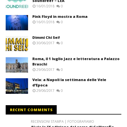
Soundreef – LEA
16/01/2018
0
Pink Floyd in mostra a Roma
16/01/2018
0
Dimmi Chi Sei!
30/06/2017
0
Roma, il 1 luglio Jazz e letteratura a Palazzo
Braschi
29/06/2017
0
Vela: a Napoli la settimana delle Vele
d’Epoca
29/06/2017
0
RECENT COMMENTS
RECENSIONI STAMPA | FOTOGRAFIAMO
Al via la IX edizione del corso di Calligrafia