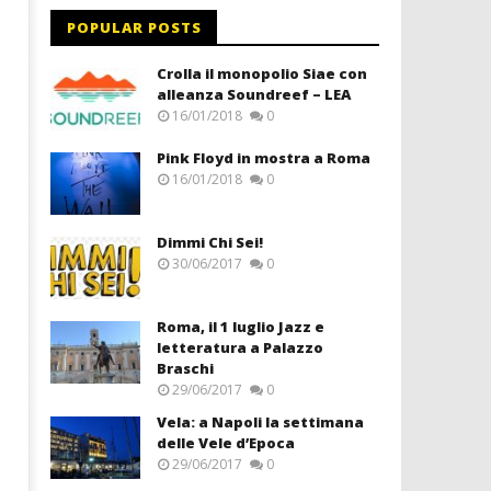
POPULAR POSTS
Crolla il monopolio Siae con
alleanza Soundreef – LEA
16/01/2018
0
Pink Floyd in mostra a Roma
16/01/2018
0
Dimmi Chi Sei!
30/06/2017
0
Roma, il 1 luglio Jazz e
letteratura a Palazzo
Braschi
29/06/2017
0
Vela: a Napoli la settimana
delle Vele d’Epoca
29/06/2017
0