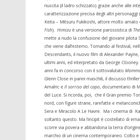
riuscita (il ladro schizzato) grazie anche alle in
caratterizzazione precisa degli altri personaggi
Keita – Mitsuru Fukikoshi, attore molto amato da
Fish
).
Himizu
è una versione parossistica di
The
mette a nudo la confusione del giovane pilota S
che viene dall’esterno. Tornando al festival, ne
Descendants, il nuovo film di Alexander Payne, t
ultimi anni, ed interpretato da George Clooney. 
anni fa in concorso con il sottovalutato
Momma
Glenn Close in panni maschili, il discusso thril
Amalric e
Il sorriso del capo
, documentario di Ma
del Luce. Si ricorda, poi, che il Gran premio T
nord, con figure strane, rarefatte e melanconi
Sera e Miracolo A Le Havre. Ma i cinema di Kau
soltanto questo. Ma l’incipit è costellato di em
scorre via povera e abbandona la terra d’origine
marchio di un cinema contemporaneo. Colto e ra