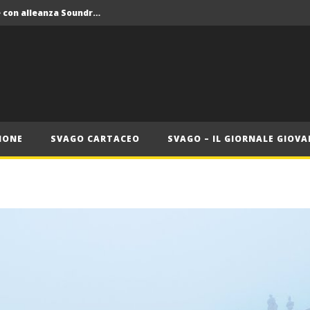
Crolla il monopolio Siae con alleanza Soundreef – LEA
 Roma
Roma, il 1 luglio Jazz e letteratura a Palazzo Braschi
ana delle Vele d’Epoca
Crolla il monopolio Siae con alleanza Soundreef – LEA
IONE
SVAGO CARTACEO
SVAGO – IL GIORNALE GIOVA