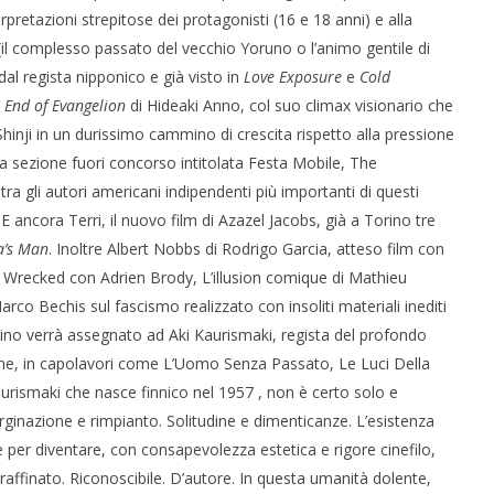
terpretazioni strepitose dei protagonisti (16 e 18 anni) e alla
 (il complesso passato del vecchio Yoruno o l’animo gentile di
l regista nipponico e già visto in
Love Exposure
e
Cold
 End of Evangelion
di Hideaki Anno, col suo climax visionario che
hinji in un durissimo cammino di crescita rispetto alla pressione
lla sezione fuori concorso intitolata Festa Mobile, The
ra gli autori americani indipendenti più importanti di questi
E ancora Terri, il nuovo film di Azazel Jacobs, già a Torino tre
’s Man
. Inoltre Albert Nobbs di Rodrigo Garcia, atteso film con
ler Wrecked con Adrien Brody, L’illusion comique di Mathieu
rco Bechis sul fascismo realizzato con insoliti materiali inediti
orino verrà assegnato ad Aki Kaurismaki, regista del profondo
che, in capolavori come L’Uomo Senza Passato, Le Luci Della
rismaki che nasce finnico nel 1957 , non è certo solo e
arginazione e rimpianto. Solitudine e dimenticanze. L’esistenza
 per diventare, con consapevolezza estetica e rigore cinefilo,
ffinato. Riconoscibile. D’autore. In questa umanità dolente,