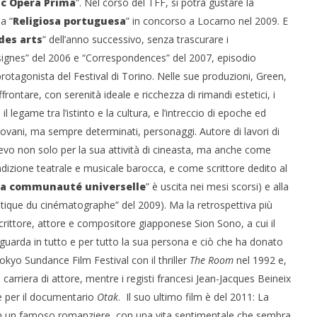
uc Opera Prima
”. Nel corso del TFF, si potrà gustare la
a “
Religiosa portuguesa
” in concorso a Locarno nel 2009. E
des arts
” dell’anno successivo, senza trascurare i
 monopolio Siae con
Pink Floyd in mostra a Roma
signes” del 2006 e “Correspondences” del 2007, episodio
Soundreef - LEA
03/11/2011
rotagonista del Festival di Torino. Nelle sue produzioni, Green,
Redazione
ontare, con serenità ideale e ricchezza di rimandi estetici, i
e
l legame tra l’istinto e la cultura, e l’intreccio di epoche ed
giovani, ma sempre determinati, personaggi. Autore di lavori di
lievo non solo per la sua attività di cineasta, ma anche come
izione teatrale e musicale barocca, e come scrittore dedito al
La communauté universelle
” è uscita nei mesi scorsi) e alla
tique du cinématographe” del 2009). Ma la retrospettiva più
crittore, attore e compositore giapponese Sion Sono, a cui il
riguarda in tutto e per tutto la sua persona e ciò che ha donato
okyo Sundance Film Festival con il thriller
The Room
nel 1992 e,
a carriera di attore, mentre i registi francesi Jean-Jacques Beineix
e per il documentario
Otak
. Il suo ultimo film è del 2011: La
on un famoso romanziere, con una vita sentimentale che sembra