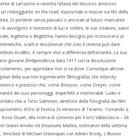
mente di sarcasmo e rasenta l’afasia del discorso amoroso
 un rokkeggiante on the road, Kaurismaki si muove sul filo della
entità. Di perdenti senza passato o ancorati al futuro mancante.
 le avvolgono e rivestono di luci e ombre, le sue creature, siano
sicale, legittima o illegittima, hanno bisogno per riconoscersi (e
i mimetiche, scarti e dissolvenze che solo il cinema può dare.
ambulo incallito, è sempre vivo a differenza dell’umanità. La sua
ese giovane (l’indipendenza data 1917 con la dissoluzione
re isolamento, per approdare non si sa dove. Comunque altrove.
ingolari della sua non ingombrante filmografia) che Intercity
eccentrico e prezioso che, come Bresson, come Dreyer, come
manità dei suoi personaggi. Imperfetti e memorabili. Ludici e
ordato che a Timo Salminen, direttore della fotografia dei film
Esposimetro d’Oro al Festiva Di Venenzio di Teramo. Tornando a
ssi Stuart, alla ricerca di consensi per il loro Vallanzasca – Gli
tori Gianni Amelio ed Emanuela Martini, estimatori della settima
re, Wrecked di Michael Greenspan con Adrien Brody, L’Illusion