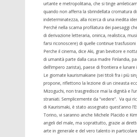
urtante e metropolitana, che si tinge amletica
quando non afferra la sbrindellata cromatura di
indeterminatezza, alla ricerca di una inedita id
Perché nella scarna profilatura dei paesaggi che
di derivazione letteraria, onirica, realistica, mu
farsi riconoscere) di quelle continue trasfusion
Perche il cinema, dice Aki, gran bevitore e nott
di umanità parte dalla casa madre Finlandia, pa
dell’impero zarista), paese di frontiera e luna
Le giornate kaurismakiane (sei titoli fra i più s
propone, riflettono la lezione di un cineasta 
Mizoguchi, non trasgredisce mai la dignità e l’u
straniati. Semplicemente da “vedere”. Va qui ric
di Kaurismaki, è stato assegnato quest’anno l’
Torino, vi saranno anche Michele Placido e Kim Ro
angeli del male, ma soprattutto, grazie ai diret
arte in generale e del vero talento in particola