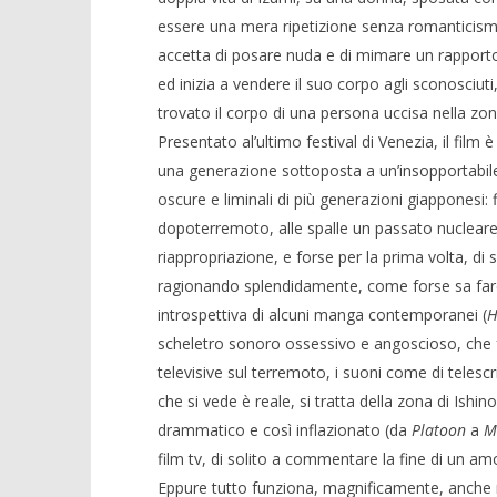
essere una mera ripetizione senza romanticismo,
accetta di posare nuda e di mimare un rapporto
ed inizia a vendere il suo corpo agli sconosciut
trovato il corpo di una persona uccisa nella zona
Presentato al’ultimo festival di Venezia, il film 
una generazione sottoposta a un’insopportabile 
oscure e liminali di più generazioni giapponesi: 
dopoterremoto, alle spalle un passato nucleare 
riappropriazione, e forse per la prima volta, di
ragionando splendidamente, come forse sa fare s
introspettiva di alcuni manga contemporanei (
H
scheletro sonoro ossessivo e angoscioso, che f
televisive sul terremoto, i suoni come di telescri
che si vede è reale, si tratta della zona di Ishin
drammatico e così inflazionato (da
Platoon
a
M
film tv, di solito a commentare la fine di un am
Eppure tutto funziona, magnificamente, anche n