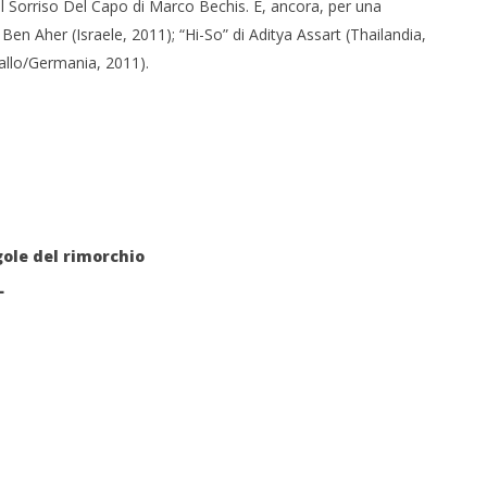
l Sorriso Del Capo di Marco Bechis. E, ancora, per una
Ben Aher (Israele, 2011); “Hi-So” di Aditya Assart (Thailandia,
allo/Germania, 2011).
gole del rimorchio
L