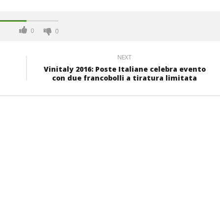
0
0
NEXT
Vinitaly 2016: Poste Italiane celebra evento
con due francobolli a tiratura limitata