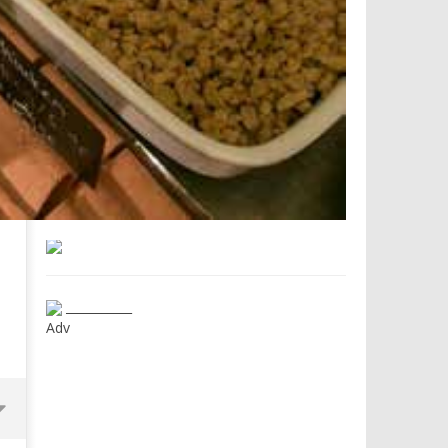
___________
Adv