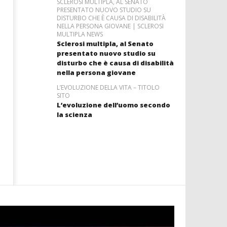
SCLEROSI MULTIPLA, AL SENATO
PRESENTATO NUOVO STUDIO SU
DISTURBO CHE È CAUSA DI DISABILITÀ
NELLA PERSONA GIOVANE | SCLEROSI
MULTIPLA NEWS
Sclerosi multipla, al Senato
presentato nuovo studio su
disturbo che è causa di disabilità
nella persona giovane
L’EVOLUZIONE DELLA VITA – TITOLO
SITO
L’evoluzione dell’uomo secondo
la scienza