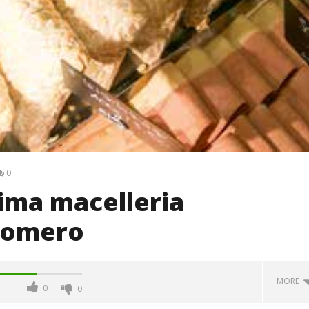
0
rima macelleria
 Vomero
MORE
0
0