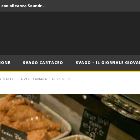
Crolla il monopolio Siae con alleanza Soundreef – LEA
 Roma
Roma, il 1 luglio Jazz e letteratura a Palazzo Braschi
ana delle Vele d’Epoca
Crolla il monopolio Siae con alleanza Soundreef – LEA
IONE
SVAGO CARTACEO
SVAGO – IL GIORNALE GIOVA
MA MACELLERIA VEGETARIANA: È AL VOMERO