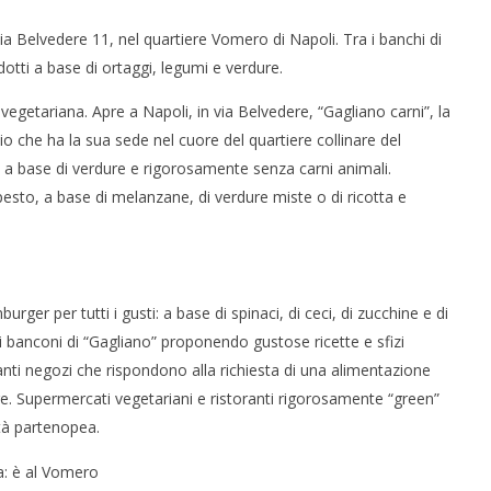
ia Belvedere 11, nel quartiere Vomero di Napoli. Tra i banchi di
dotti a base di ortaggi, legumi e verdure.
a vegetariana. Apre a Napoli, in via Belvedere, “Gagliano carni”, la
io che ha la sua sede nel cuore del quartiere collinare del
i a base di verdure e rigorosamente senza carni animali.
 pesto, a base di melanzane, di verdure miste o di ricotta e
 monopolio Siae con
Pink Floyd in mostra a Roma
Soundreef - LEA
11/04/2016
letizia
ger per tutti i gusti: a base di spinaci, di ceci, di zucchine e di
 banconi di “Gagliano” proponendo gustose ricette e sfizi
tanti negozi che rispondono alla richiesta di una alimentazione
re. Supermercati vegetariani e ristoranti rigorosamente “green”
tà partenopea.