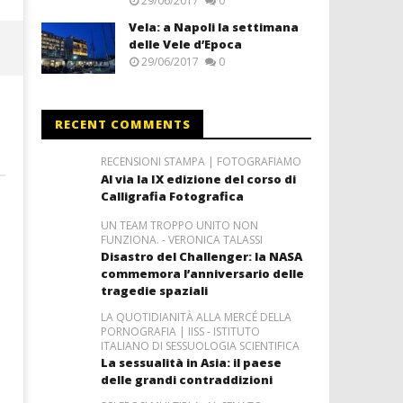
29/06/2017
0
Vela: a Napoli la settimana
delle Vele d’Epoca
29/06/2017
0
RECENT COMMENTS
RECENSIONI STAMPA | FOTOGRAFIAMO
Al via la IX edizione del corso di
Calligrafia Fotografica
UN TEAM TROPPO UNITO NON
FUNZIONA. - VERONICA TALASSI
Disastro del Challenger: la NASA
commemora l’anniversario delle
tragedie spaziali
LA QUOTIDIANITÀ ALLA MERCÉ DELLA
PORNOGRAFIA | IISS - ISTITUTO
ITALIANO DI SESSUOLOGIA SCIENTIFICA
La sessualità in Asia: il paese
delle grandi contraddizioni