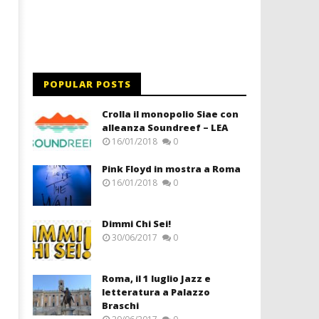
POPULAR POSTS
Crolla il monopolio Siae con
alleanza Soundreef – LEA
16/01/2018
0
Pink Floyd in mostra a Roma
16/01/2018
0
Dimmi Chi Sei!
30/06/2017
0
Roma, il 1 luglio Jazz e
letteratura a Palazzo
Braschi