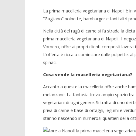
La prima macelleria vegetariana di Napoli è in v
“Gagliano” polpette, hamburger e tanti altri pro
Nella città del ragù di carne si fa strada la diet
prima macelleria vegetariana di Napoli. Il negoz
Vomero, offre ai propri clienti composti lavorat
NOW VIEWING
L’offerta è ricca a cominciare dalle polpette: al
spinaci.
Apre a Napoli la prima macelleria
Crolla il
vegetariana: è al Vomero
alleanza 
Cosa vende la macelleria vegetariana?
11/04/2016
11/04/2016
letizia
letizia
Accanto a queste la macelleria offre anche hambur
melanzane. La fantasia trova ampio spazio tra i
vegetariani di ogni genere. Si tratta di uno dei 
priva di carne e base di ortaggi, legumi e verdu
stanno nascendo in numerosi quartieri della cit