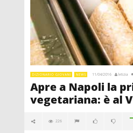
11/04/2016
letizia
DIZIONARIO GIOVANI
NEWS
Apre a Napoli la p
vegetariana: è al
226