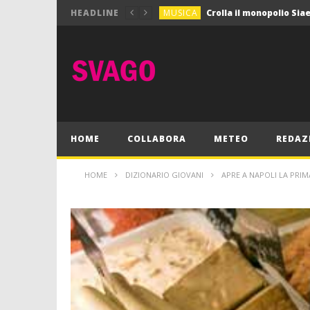
MUSICA
HEADLINE
MUSICA
Pink Floyd in mostra a
GIOCHI
Dimmi Chi Sei!
CULTURA
SPORT
Vela: a Napoli la settim
MUSICA
HOME
COLLABORA
METEO
REDAZ
HOME
DIZIONARIO GIOVANI
APRE A NAPOLI LA PRI