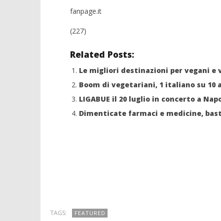
fanpage.it
(227)
Related Posts:
Le migliori destinazioni per vegani e 
Boom di vegetariani, 1 italiano su 10 
LIGABUE il 20 luglio in concerto a Napol
Dimenticate farmaci e medicine, basta
TAGS:
FEATURED