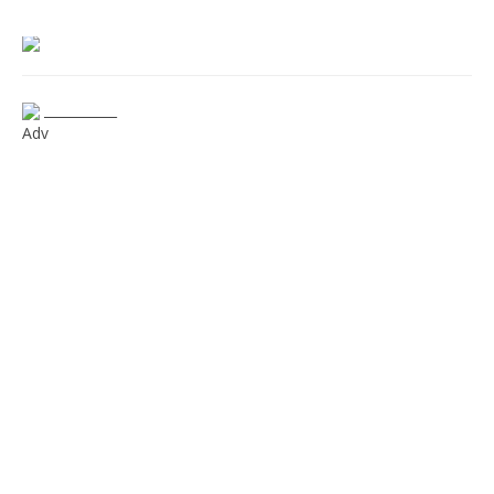
___________
Adv