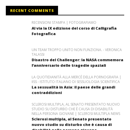
RECENT COMMENTS
RECENSIONI STAMPA | FOTOGRAFIAMO
Al via la IX edizione del corso di Calligrafia
Fotografica
UN TEAM TROPPO UNITO NON FUNZIONA. - VERONICA
TALASSI
Disastro del Challenger: la NASA commemora
l’anniversario delle tragedie spaziali
LA QUOTIDIANITÀ ALLA MERCÉ DELLA PORNOGRAFIA |
IISS - ISTITUTO ITALIANO DI SESSUOLOGIA SCIENTIFICA
La sessualità in Asia: il paese delle grandi
contraddizioni
SCLEROSI MULTIPLA, AL SENATO PRESENTATO NUOVO
STUDIO SU DISTURBO CHE È CAUSA DI DISABILITÀ
NELLA PERSONA GIOVANE | SCLEROSI MULTIPLA NEWS
Sclerosi multipla, al Senato presentato
nuovo studio su disturbo che è causa di
disabilità nella persona giovane