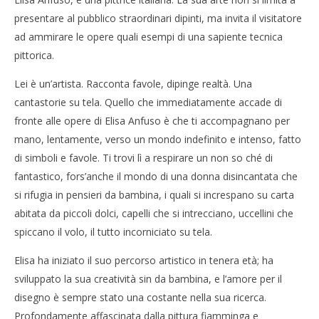
presentare al pubblico straordinari dipinti, ma invita il visitatore
ad ammirare le opere quali esempi di una sapiente tecnica
NOW VIEWING
pittorica.
Arte: in Italia il simbolismo dell’incoscio di Elisa
Cro
Anfuso
LE
Lei è un’artista. Racconta favole, dipinge realtà. Una
03/08/2016
03/
cantastorie su tela. Quello che immediatamente accade di
letizia
l
fronte alle opere di Elisa Anfuso è che ti accompagnano per
mano, lentamente, verso un mondo indefinito e intenso, fatto
di simboli e favole. Ti trovi lì a respirare un non so ché di
fantastico, fors’anche il mondo di una donna disincantata che
si rifugia in pensieri da bambina, i quali si increspano su carta
abitata da piccoli dolci, capelli che si intrecciano, uccellini che
spiccano il volo, il tutto incorniciato su tela.
Elisa ha iniziato il suo percorso artistico in tenera età; ha
sviluppato la sua creatività sin da bambina, e l’amore per il
disegno è sempre stato una costante nella sua ricerca.
Profondamente affascinata dalla pittura fiamminga e