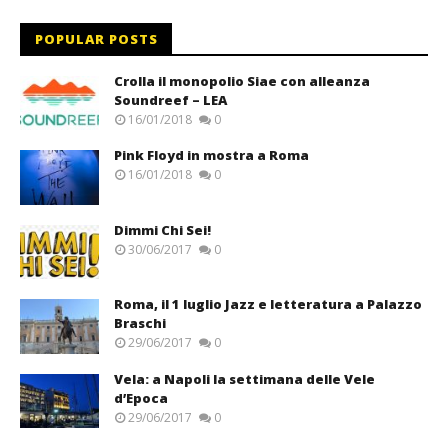
POPULAR POSTS
Crolla il monopolio Siae con alleanza
Soundreef – LEA
16/01/2018
0
Pink Floyd in mostra a Roma
16/01/2018
0
Dimmi Chi Sei!
30/06/2017
0
Roma, il 1 luglio Jazz e letteratura a Palazzo
Braschi
29/06/2017
0
Vela: a Napoli la settimana delle Vele
d’Epoca
29/06/2017
0