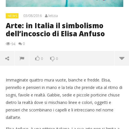
03/08/2016
letizia
NEWS
Arte: in Italia il simbolismo
dell’incoscio di Elisa Anfuso
0
94
0
0
Immaginate quattro mura vuote, bianche e fredde. Elisa,
pennello e pensieri in mano e la tela che prende vita al ritmo di
sogni, favole e realtà. Gabbie, sedie e piccole porticine chiuse
dietro la realtà dove si mischiano linee e colori, oggetti e
pensieri che scombinano i capelli e li intrecciano nel nome
dall’arte.
Elisa Anfuso, è una pittrice italiana. La sua arte non si limita a