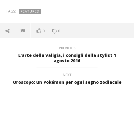
TAGS:
FEATURED
0
0
PREVIOUS
L’arte della valigia, i consigli della stylist 1
agosto 2016
NEXT
Oroscopo: un Pokémon per ogni segno zodiacale