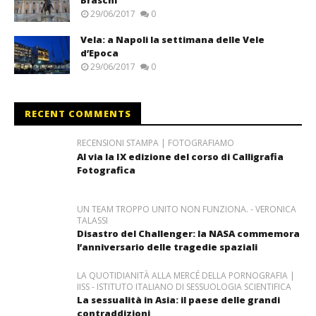
Braschi
29/06/2017
0
Vela: a Napoli la settimana delle Vele
d’Epoca
29/06/2017
0
RECENT COMMENTS
RECENSIONI STAMPA | FOTOGRAFIAMO
Al via la IX edizione del corso di Calligrafia
Fotografica
UN TEAM TROPPO UNITO NON FUNZIONA. - VERONICA
TALASSI
Disastro del Challenger: la NASA commemora
l’anniversario delle tragedie spaziali
LA QUOTIDIANITÀ ALLA MERCÉ DELLA PORNOGRAFIA |
IISS - ISTITUTO ITALIANO DI SESSUOLOGIA SCIENTIFICA
La sessualità in Asia: il paese delle grandi
contraddizioni