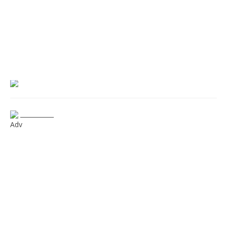
___________
Adv