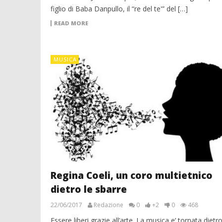
figlio di Baba Danpullo, il “re del te'” del […]
READ MORE
MUSICA
Regina Coeli, un coro multietnico
dietro le sbarre
22/06/2017
Redazione
0
+2
0
468
Essere liberi grazie all’arte. La musica e’ tornata dietro