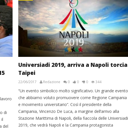
Universiadi 2019, arriva a Napoli torcia
15
Taipei
22/06/2017
Redazione
0
0
0
344
“Un evento simbolico molto significativo. Un grande evento
che abbiamo voluto promuovere come Regione Campania
 lavoro
e movimento universitario”. Così il presidente della
Campania, Vincenzo De Luca, a margine dell’arrivo alla
o di
Stazione Marittima di Napoli, della fiaccola delle Universiadi
il
2019, che vedrà Napoli e la Campania protagonista
a del