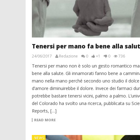
Tenersi per mano fa bene alla salu
24/06/2017
Redazione
0
+1
0
736
Tenersi per mano non è solo un gesto romantico ma
bene alla salute. Gli innamorati fanno bene a cammin
mano nella mano perché secondo uno studio il dolce
d’amore diminuirebbe il dolore. Invece dei farmaci d
potrebbe bastare tenersi vicini, palmo a palmo. L’univ
del Colorado ha svolto una ricerca, pubblicata su Scien
Reports, […]
READ MORE
NEWS