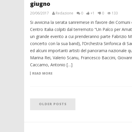
giugno
20/06/2017
Redazione
0
+1
0
133
Si avvicina la serata sanremese in favore dei Comuni 
Centro Italia colpiti dal terremoto “Un Palco per Amatr
un grande evento a cui prenderanno parte Fabrizio M
concerto con la sua band), l’Orchestra Sinfonica di 
ed alcuni importanti artisti del panorama nazionale qu
Marina Rei, Valerio Scanu, Francesco Baccini, Giovann
Caccamo, Antonio […]
READ MORE
OLDER POSTS