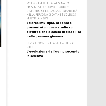
SCLEROSI MULTIPLA, AL SENATO
PRESENTATO NUOVO STUDIO SU
DISTURBO CHE È CAUSA DI DISABILITÀ
NELLA PERSONA GIOVANE | SCLEROSI
MULTIPLA NEWS
Sclerosi multipla, al Senato
presentato nuovo studio su
disturbo che è causa di disabilità
nella persona giovane
L’EVOLUZIONE DELLA VITA – TITOLO
SITO
L’evoluzione dell’uomo secondo
la scienza