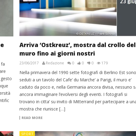
te
Arriva ‘Ostkreuz’, mostra dal crollo del
muro fino ai giorni nostri
23/06/2017
Redazione
0
0
0
179
 fa
are
Nella primavera del 1990 sette fotografi di Berlino Est son
 gesto
seduti a un tavolo del Cafe’ du Marche’ a Parigi, il muro e’
unque
caduto da poco e, nella Germania ancora divisa, nessuno s
ersità
ancora immaginare l’evolversi degli eventi. I fotografi si
tific
trovano in citta’ su invito di Mitterrand per partecipare a un
mostra che riunisce […]
READ MORE
SPORT