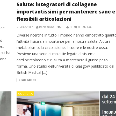
Salute: integratori di collagene
importantissimi per mantenere sane e
flessibili articolazioni
26/06/2017
Redazione
0
0
0
146
 del
Diverse ricerche in tutto il mondo hanno dimostrato quant
co
l’attività fisica sia importante per la nostra salute. Aiuta il
ect
metabolismo, la circolazione, il cuore e le nostre ossa.
 cui ha
Previene una serie di malattie legate al sistema
uona
cardiocircolatorio e ci aiuta a mantenere il giusto peso
forma. Uno studio dell’università di Glasgow pubblicato dal
British Medical […]
READ MORE
CULTURA