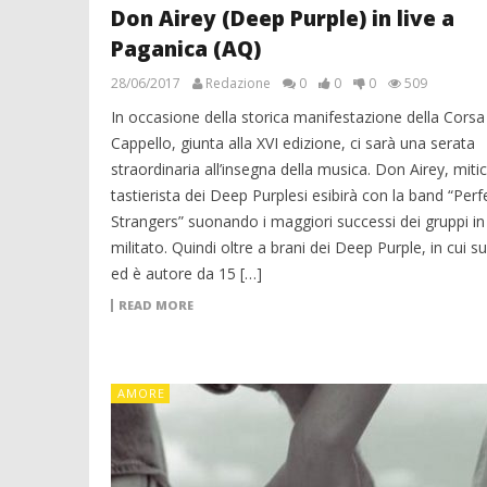
Don Airey (Deep Purple) in live a
Paganica (AQ)
28/06/2017
Redazione
0
0
0
509
In occasione della storica manifestazione della Corsa
Cappello, giunta alla XVI edizione, ci sarà una serata
straordinaria all’insegna della musica. Don Airey, miti
tastierista dei Deep Purplesi esibirà con la band “Perf
Strangers” suonando i maggiori successi dei gruppi in
militato. Quindi oltre a brani dei Deep Purple, in cui s
ed è autore da 15 […]
READ MORE
AMORE