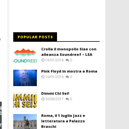
POPULAR POSTS
o
Crolla il monopolio Siae con
alleanza Soundreef – LEA
16/01/2018
0
Pink Floyd in mostra a Roma
16/01/2018
0
Dimmi Chi Sei!
30/06/2017
0
Roma, il 1 luglio Jazz e
letteratura a Palazzo
Braschi