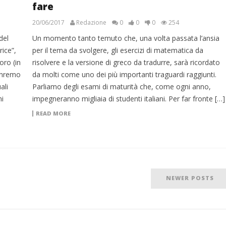
fare
20/06/2017
Redazione
0
0
0
254
del
Un momento tanto temuto che, una volta passata l’ansia
ice”,
per il tema da svolgere, gli esercizi di matematica da
oro (in
risolvere e la versione di greco da tradurre, sarà ricordato
Sanremo
da molti come uno dei più importanti traguardi raggiunti.
ali
Parliamo degli esami di maturità che, come ogni anno,
i
impegneranno migliaia di studenti italiani. Per far fronte […]
READ MORE
NEWER POSTS