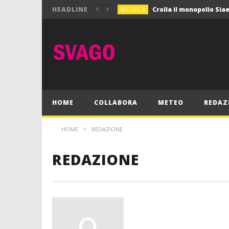
MUSICA
HEADLINE
MUSICA
Pink Floyd in mostra a
GIOCHI
Dimmi Chi Sei!
CULTURA
SPORT
Vela: a Napoli la settim
MUSICA
HOME
COLLABORA
METEO
REDAZ
HOME
REDAZIONE
REDAZIONE