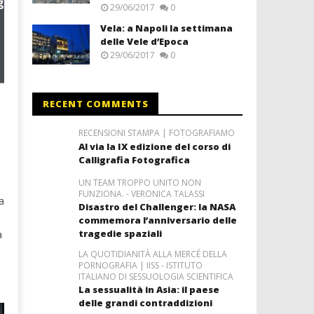
29/06/2017
0
Vela: a Napoli la settimana
delle Vele d’Epoca
29/06/2017
0
RECENT COMMENTS
RECENSIONI STAMPA | FOTOGRAFIAMO
Al via la IX edizione del corso di
Calligrafia Fotografica
o
UN TEAM TROPPO UNITO NON
FUNZIONA. - VERONICA TALASSI
a
Disastro del Challenger: la NASA
commemora l’anniversario delle
tragedie spaziali
a
LA QUOTIDIANITÀ ALLA MERCÉ DELLA
PORNOGRAFIA | IISS - ISTITUTO
ITALIANO DI SESSUOLOGIA SCIENTIFICA
La sessualità in Asia: il paese
delle grandi contraddizioni