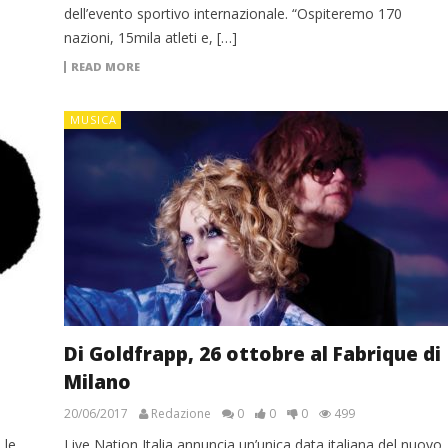
dell’evento sportivo internazionale. “Ospiteremo 170
nazioni, 15mila atleti e, […]
READ MORE
MUSICA
Di Goldfrapp, 26 ottobre al Fabrique di
Milano
20/06/2017
Redazione
0
0
0
499
 le
Live Nation Italia annuncia un’unica data italiana del nuovo