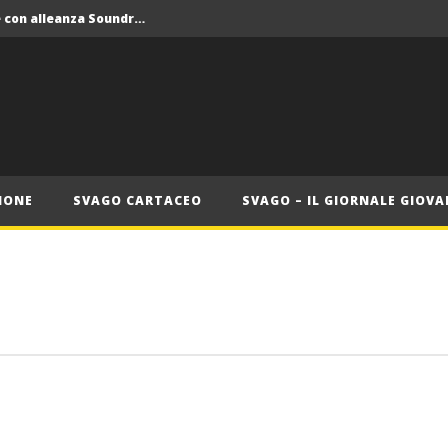
Crolla il monopolio Siae con alleanza Soundreef – LEA
 Roma
Roma, il 1 luglio Jazz e letteratura a Palazzo Braschi
ana delle Vele d’Epoca
Crolla il monopolio Siae con alleanza Soundreef – LEA
IONE
SVAGO CARTACEO
SVAGO – IL GIORNALE GIOVA