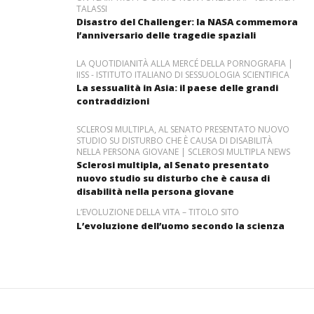
TALASSI
Disastro del Challenger: la NASA commemora
l’anniversario delle tragedie spaziali
LA QUOTIDIANITÀ ALLA MERCÉ DELLA PORNOGRAFIA |
IISS - ISTITUTO ITALIANO DI SESSUOLOGIA SCIENTIFICA
La sessualità in Asia: il paese delle grandi
contraddizioni
SCLEROSI MULTIPLA, AL SENATO PRESENTATO NUOVO
STUDIO SU DISTURBO CHE È CAUSA DI DISABILITÀ
NELLA PERSONA GIOVANE | SCLEROSI MULTIPLA NEWS
Sclerosi multipla, al Senato presentato
nuovo studio su disturbo che è causa di
disabilità nella persona giovane
L’EVOLUZIONE DELLA VITA – TITOLO SITO
L’evoluzione dell’uomo secondo la scienza