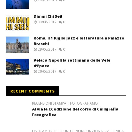
Dimmi Chi Sei!
30/06/2017
0
Roma, il 1 luglio Jazz e letteratura a Palazzo
Braschi
29/06/2017
0
Vela: a Napoli la settimana delle Vele
d’Epoca
29/06/2017
0
RECENT COMMENTS
RECENSIONI STAMPA | FOTOGRAFIAMO
Al via la IX edizione del corso di Calligrafia
Fotografica
UN TEAM TROPPO UNITO NON FUNZIONA. - VERONICA