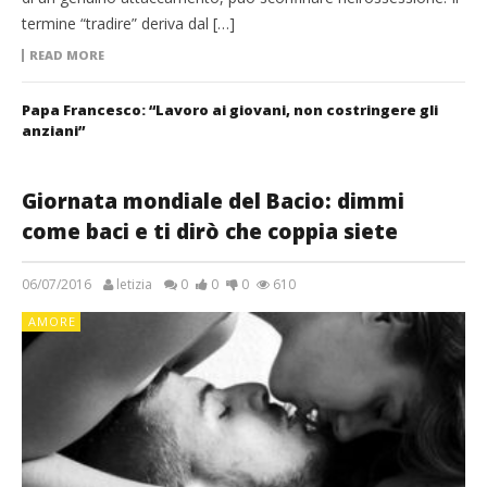
termine “tradire” deriva dal […]
READ MORE
Papa Francesco: “Lavoro ai giovani, non costringere gli
anziani”
Giornata mondiale del Bacio: dimmi
come baci e ti dirò che coppia siete
06/07/2016
letizia
0
0
0
610
AMORE