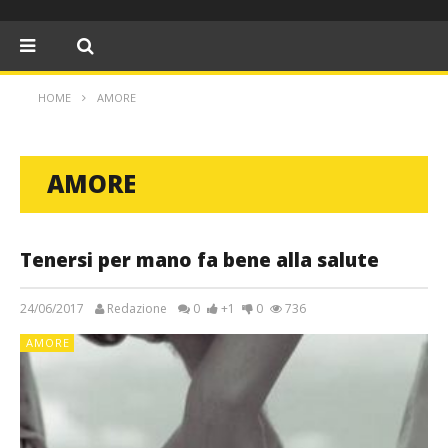
HOME
AMORE
AMORE
Tenersi per mano fa bene alla salute
24/06/2017
Redazione
0
+1
0
736
AMORE