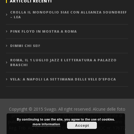
ARTICOLI RECENTI
CROLLA IL MONOPOLIO SIAE CON ALLEANZA SOUNDREEF
– LEA
PINK FLOYD IN MOSTRA A ROMA
DIMMI CHI SEI!
ROMA, IL 1 LUGLIO JAZZ E LETTERATURA A PALAZZO
BRASCHI
VELA: A NAPOLI LA SETTIMANA DELLE VELE D’EPOCA
Copyright © 2015 Svago. All right reserved. Alcune delle foto
presenti sono state prese da Internet, e quindi valutate di
By continuing to use the site, you agree to the use of cookies.
pubblico dominio. Direttore Responsabile: Manuel Romano |
more information
Accept
Reg. Trib. AQ N° 549 del 12.01.06 | Iscrizione ROC nr. 17677.