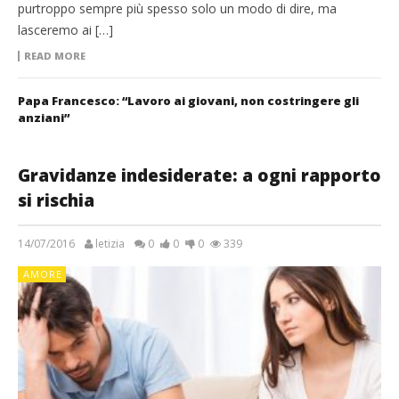
purtroppo sempre più spesso solo un modo di dire, ma
lasceremo ai […]
READ MORE
Papa Francesco: “Lavoro ai giovani, non costringere gli
anziani”
Gravidanze indesiderate: a ogni rapporto
si rischia
14/07/2016
letizia
0
0
0
339
AMORE