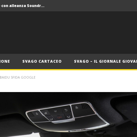
Crolla il monopolio Siae con alleanza Soundreef – LEA
 Roma
Roma, il 1 luglio Jazz e letteratura a Palazzo Braschi
ana delle Vele d’Epoca
Crolla il monopolio Siae con alleanza Soundreef – LEA
IONE
SVAGO CARTACEO
SVAGO – IL GIORNALE GIOVA
 BAIDU SFIDA GOOGLE