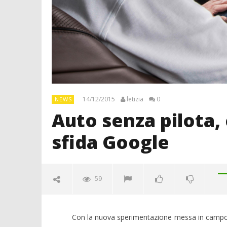
14/12/2015
letizia
0
NEWS
Auto senza pilota,
sfida Google
59
Con la nuova sperimentazione messa in campo d