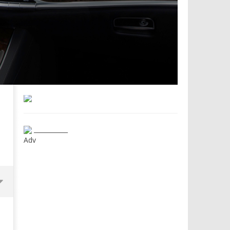
___________
Adv