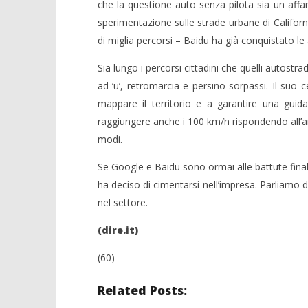
che la questione auto senza pilota sia un affar
sperimentazione sulle strade urbane di Californ
di miglia percorsi – Baidu ha già conquistato le
Sia lungo i percorsi cittadini che quelli autostr
NOW VIEWING
ad ‘u’, retromarcia e persino sorpassi. Il suo 
mappare il territorio e a garantire una guida
Auto senza pilota, colosso cinese
Crolla il
raggiungere anche i 100 km/h rispondendo all’
Baidu sfida Google
alleanza 
modi.
14/12/2015
14/12/2015
letizia
letizia
Se Google e Baidu sono ormai alle battute final
ha deciso di cimentarsi nell’impresa. Parliamo 
nel settore.
(dire.it)
(60)
Related Posts: