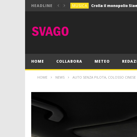
MUSICA
HEADLINE
MUSICA
Pink Floyd in mostra a
GIOCHI
Dimmi Chi Sei!
CULTURA
SPORT
Vela: a Napoli la settim
MUSICA
HOME
COLLABORA
METEO
REDAZ
HOME
NEWS
AUTO SENZA PILOTA, COLOSSO CINESE