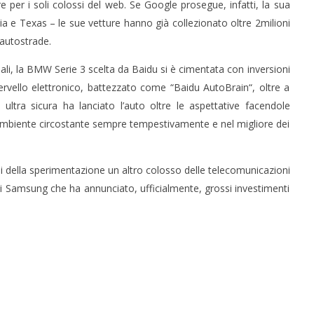
e per i soli colossi del web. Se Google prosegue, infatti, la sua
ia e Texas – le sue vetture hanno già collezionato oltre 2milioni
 autostrade.
adali, la BMW Serie 3 scelta da Baidu si è cimentata con inversioni
cervello elettronico, battezzato come “Baidu AutoBrain“, oltre a
 ultra sicura ha lanciato l’auto oltre le aspettative facendole
 monopolio Siae con
Pink Floyd in mostra a Roma
ambiente circostante sempre tempestivamente e nel migliore dei
Soundreef - LEA
14/12/2015
letizia
i della sperimentazione un altro colosso delle telecomunicazioni
di Samsung che ha annunciato, ufficialmente, grossi investimenti