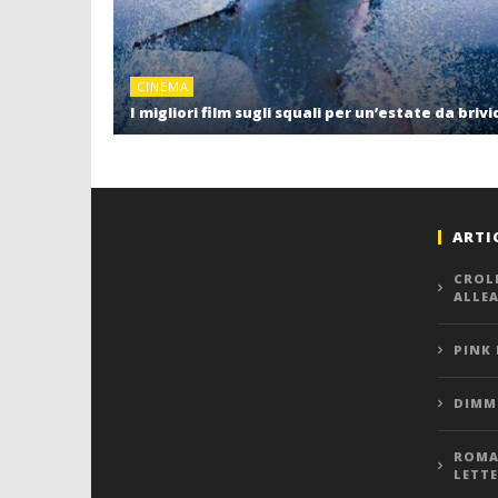
CINEMA
I migliori film sugli squali per un’estate da brivi
ARTI
CROL
ALLE
PINK
DIMMI
ROMA,
LETT