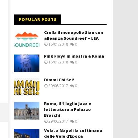
POPULAR POSTS
Crolla il monopolio Siae con
alleanza Soundreef – LEA
16/01/2018
0
Pink Floyd in mostra a Roma
16/01/2018
0
Dimmi Chi Sei!
30/06/2017
0
Roma, il 1 luglio Jazz e
letteratura a Palazzo
Braschi
29/06/2017
0
Vela: a Napoli la settimana
delle Vele d’Epoca