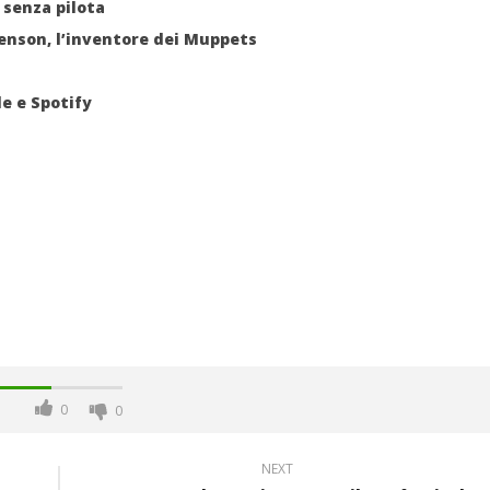
senza pilota
Henson, l’inventore dei Muppets
e e Spotify
0
0
NEXT