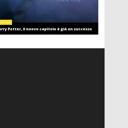
CINEMA
INEMA
Cinema: il r
rry Potter, il nuovo capitolo è già un successo
settembre c