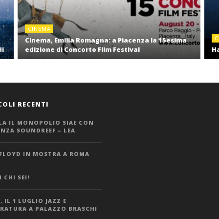
CINEMA
C
Cinema, Emilia Romagna: a Piacenza la 15esima
di
edizione di Concorto Film Festival
Ha
COLI RECENTI
LA IL MONOPOLIO SIAE CON
ANZA SOUNDREEF – LEA
 FLOYD IN MOSTRA A ROMA
 CHI SEI!
 IL 1 LUGLIO JAZZ E
ERATURA A PALAZZO BRASCHI