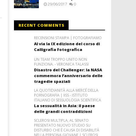
29/06/2017
0
RECENT COMMENTS
RECENSIONI STAMPA | FOTOGRAFIAMO
Al via la IX edizione del corso di
Calligrafia Fotografica
UN TEAM TROPPO UNITO NON
FUNZIONA. - VERONICA TALASSI
Disastro del Challenger: la NASA
commemora l’anniversario delle
tragedie spaziali
LA QUOTIDIANITÀ ALLA MERCÉ DELLA
PORNOGRAFIA | IISS - ISTITUTO
ITALIANO DI SESSUOLOGIA SCIENTIFICA
La sessualità in Asia: il paese
delle grandi contraddizioni
SCLEROSI MULTIPLA, AL SENATO
PRESENTATO NUOVO STUDIO SU
DISTURBO CHE È CAUSA DI DISABILITÀ
NELLA PERSONA GIOVANE | SCLEROSI