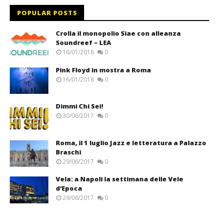
POPULAR POSTS
Crolla il monopolio Siae con alleanza
Soundreef – LEA
16/01/2018
0
Pink Floyd in mostra a Roma
16/01/2018
0
Dimmi Chi Sei!
30/06/2017
0
Roma, il 1 luglio Jazz e letteratura a Palazzo
Braschi
29/06/2017
0
Vela: a Napoli la settimana delle Vele
d’Epoca
29/06/2017
0