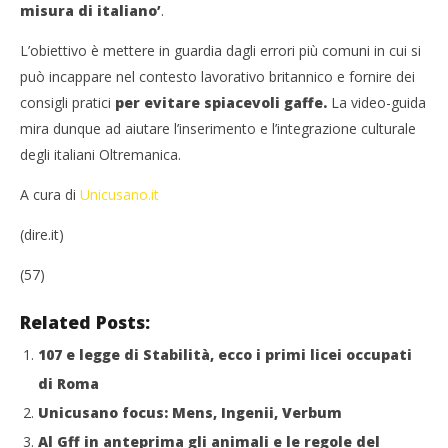
misura di italiano’
.
L’obiettivo è mettere in guardia dagli errori più comuni in cui si
NOW VIEWING
può incappare nel contesto lavorativo britannico e fornire dei
Bon ton in ufficio, ecco le 7 regole di Unicusano per
Cro
consigli pratici
per evitare spiacevoli gaffe.
La video-guida
il Regno Unito
LE
mira dunque ad aiutare l’inserimento e l’integrazione culturale
10/12/2015
10/
degli italiani Oltremanica.
letizia
l
A cura di
Unicusano.it
(dire.it)
(57)
Related Posts:
107 e legge di Stabilità, ecco i primi licei occupati
di Roma
Unicusano focus: Mens, Ingenii, Verbum
Al Gff in anteprima gli animali e le regole del