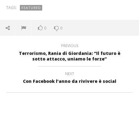
TAGS:
FEATURED
0
0
PREVIOUS
Terrorismo, Rania di Giordania: “Il futuro è
sotto attacco, uniamo le forze”
NEXT
Con Facebook l’anno da rivivere è social