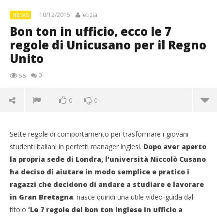
10/12/2015
letizia
NEWS
Bon ton in ufficio, ecco le 7
regole di Unicusano per il Regno
Unito
0
56
0
0
Sette regole di comportamento per trasformare i giovani
studenti italiani in perfetti manager inglesi.
Dopo aver aperto
la propria sede di Londra, l’università Niccolò Cusano
ha deciso di aiutare in modo semplice e pratico i
ragazzi che decidono di andare a studiare e lavorare
in Gran Bretagna
: nasce quindi una utile video-guida dal
titolo
‘Le 7 regole del bon ton inglese in ufficio a