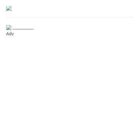
___________
Adv