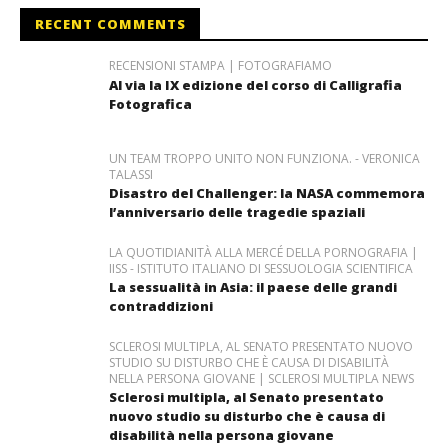
RECENT COMMENTS
RECENSIONI STAMPA | FOTOGRAFIAMO
Al via la IX edizione del corso di Calligrafia
Fotografica
UN TEAM TROPPO UNITO NON FUNZIONA. - VERONICA
TALASSI
Disastro del Challenger: la NASA commemora
l’anniversario delle tragedie spaziali
LA QUOTIDIANITÀ ALLA MERCÉ DELLA PORNOGRAFIA |
IISS - ISTITUTO ITALIANO DI SESSUOLOGIA SCIENTIFICA
La sessualità in Asia: il paese delle grandi
contraddizioni
SCLEROSI MULTIPLA, AL SENATO PRESENTATO NUOVO
STUDIO SU DISTURBO CHE È CAUSA DI DISABILITÀ
NELLA PERSONA GIOVANE | SCLEROSI MULTIPLA NEWS
Sclerosi multipla, al Senato presentato
nuovo studio su disturbo che è causa di
disabilità nella persona giovane