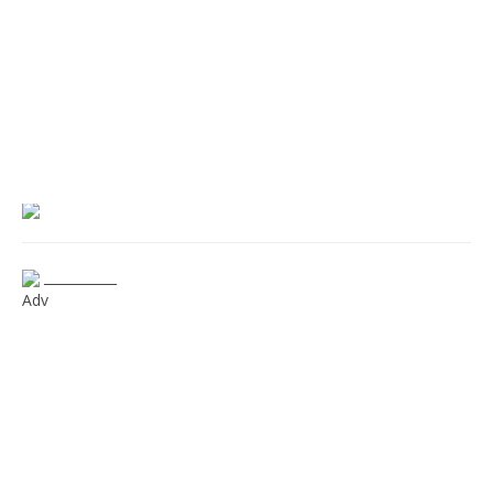
___________
Adv