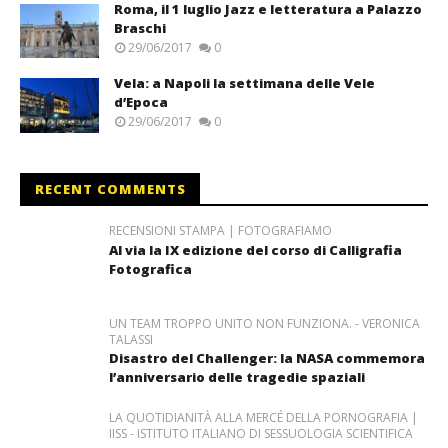
Roma, il 1 luglio Jazz e letteratura a Palazzo
Braschi
29/06/2017
0
Vela: a Napoli la settimana delle Vele
d’Epoca
29/06/2017
0
RECENT COMMENTS
RECENSIONI STAMPA | FOTOGRAFIAMO
Al via la IX edizione del corso di Calligrafia
Fotografica
UN TEAM TROPPO UNITO NON FUNZIONA. - VERONICA
TALASSI
Disastro del Challenger: la NASA commemora
l’anniversario delle tragedie spaziali
LA QUOTIDIANITÀ ALLA MERCÉ DELLA PORNOGRAFIA |
IISS - ISTITUTO ITALIANO DI SESSUOLOGIA SCIENTIFICA