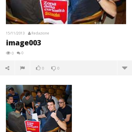
15/11/2013
Redazione
image003
0
0
0
0
image003
15/11/2013
Redazione