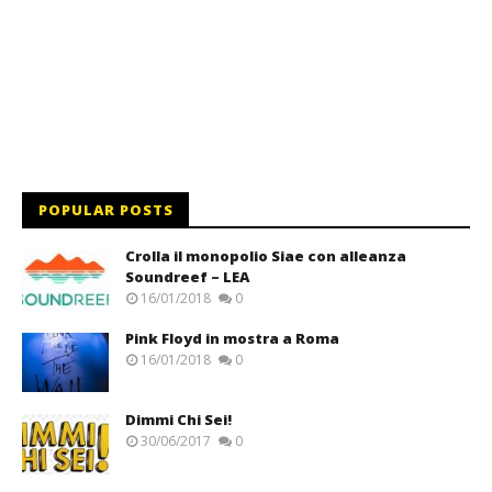
POPULAR POSTS
Crolla il monopolio Siae con alleanza
Soundreef – LEA
16/01/2018
0
Pink Floyd in mostra a Roma
16/01/2018
0
Dimmi Chi Sei!
30/06/2017
0