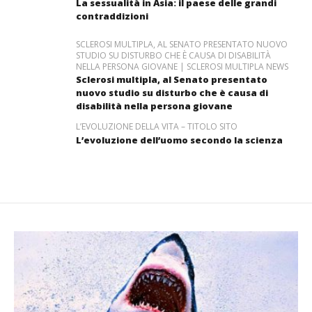
La sessualità in Asia: il paese delle grandi
contraddizioni
SCLEROSI MULTIPLA, AL SENATO PRESENTATO NUOVO
STUDIO SU DISTURBO CHE È CAUSA DI DISABILITÀ
NELLA PERSONA GIOVANE | SCLEROSI MULTIPLA NEWS
Sclerosi multipla, al Senato presentato
nuovo studio su disturbo che è causa di
disabilità nella persona giovane
L’EVOLUZIONE DELLA VITA – TITOLO SITO
L’evoluzione dell’uomo secondo la scienza