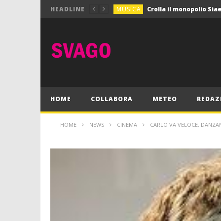
MUSICA
HEADLINE
MUSICA
Pink Floyd in mostra a
GIOCHI
Dimmi Chi Sei!
CULTURA
SPORT
Vela: a Napoli la settim
MUSICA
HOME
COLLABORA
METEO
REDAZ
HOME
NEWS
CINEMA
CARLO VA VELOCE, DANZA