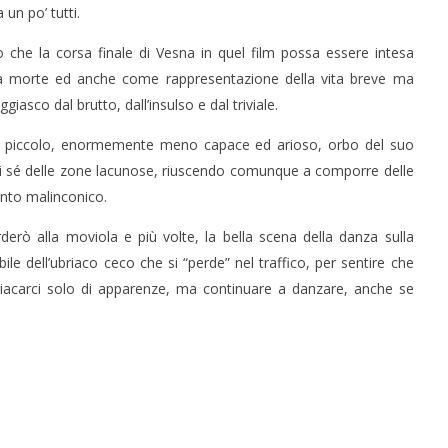
 un po’ tutti.
he la corsa finale di Vesna in quel film possa essere intesa
 la morte ed anche come rappresentazione della vita breve ma
giasco dal brutto, dall’insulso e dal triviale.
ù piccolo, enormemente meno capace ed arioso, orbo del suo
i sé delle zone lacunose, riuscendo comunque a comporre delle
ento malinconico.
derò alla moviola e più volte, la bella scena della danza sulla
bile dell’ubriaco ceco che si “perde” nel traffico, per sentire che
riacarci solo di apparenze, ma continuare a danzare, anche se