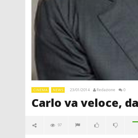
23/01/2014
Redazione
0
CINEMA
NEWS
Carlo va veloce, d
97