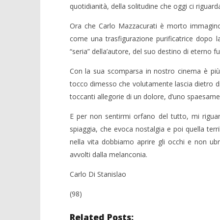
quotidianità, della solitudine che oggi ci riguarda
Ora che Carlo Mazzacurati è morto immagino c
come una trasfigurazione purificatrice dopo
“seria” della’autore, del suo destino di eterno fug
Con la sua scomparsa in nostro cinema è pi
tocco dimesso che volutamente lascia dietro d
toccanti allegorie di un dolore, d’uno spaesam
E per non sentirmi orfano del tutto, mi riguar
spiaggia, che evoca nostalgia e poi quella terri
nella vita dobbiamo aprire gli occhi e non ub
avvolti dalla melanconia.
Carlo Di Stanislao
(98)
Related Posts: