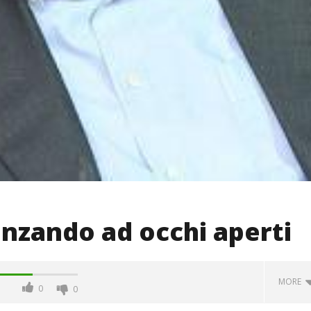
anzando ad occhi aperti
MORE
0
0