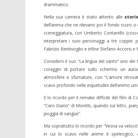
drammatico.
Nella sua carriera è stato attento alle
stori
dell’anima che ne rilevano poi il fondo scuro o 
sceneggiatura, con Umberto Contarello (cosc
interpretare i suoi personaggi a tre coppie
Fabrizio Bentivoglio e infine Stefano Accorsi e
Considero il suo “La lingua del santo” uno dei f
coraggio di portare sullo schermo un aut
atmosfere e sfumature, con “L’amore ritrovato
scavo profondo nelle inquetudini dell’animo um
E lo ricordo per il remake difficile del film di
“Caro Diario” di Moretti, quando sul letto, pia
pioggia di sangue”.
Ma soprattutto lo ricordo per “Vesna va veloce
in cui lo scavo nelle anime è speleogico, 