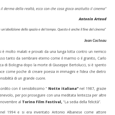
 il derma della realtà, ecco con che cosa gioca anzitutto il cinema”
Antonin
Artaud
un’abolizione dello spazio e del tempo. Questo è anche il fine del cinema”
Jean Cocteau
 è molto malati e provati da una lunga lotta contro un nemico
 monopolio Siae con
Pink Floyd in mostra a Roma
osso tanto da sembrare eterno come il marmo o il granito, Carlo
Soundreef - LEA
23/01/2014
eca di Bologna dopo la morte di Giuseppe Bertolucci, si è spento
Redazione
e
pace come poche di creare poesia in immagini e l’idea che dietro
sibilità di un grande cuore.
ordito con il sensibilissimo “
Notte italiana
”
nel 1987, grazie
enevolo, per poi proseguire con una meditata lentezza per altre
so novembre al
Torino Film Festival
,
“La sedia della felicità”.
 nel 1994 e si era inventato Antonio Albanese come attore