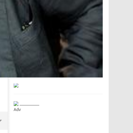
___________
Adv