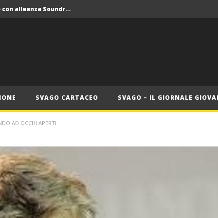
Crolla il monopolio Siae con alleanza Soundreef – LEA
 Roma
Roma, il 1 luglio Jazz e letteratura a Palazzo Braschi
ana delle Vele d’Epoca
Crolla il monopolio Siae con alleanza Soundreef – LEA
IONE
SVAGO CARTACEO
SVAGO – IL GIORNALE GIOVA
NDO AD OCCHI APERTI