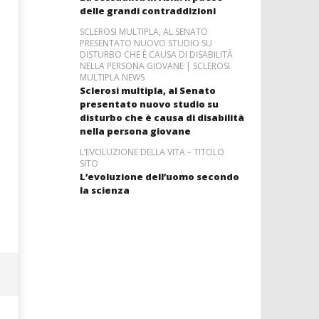
delle grandi contraddizioni
SCLEROSI MULTIPLA, AL SENATO
PRESENTATO NUOVO STUDIO SU
DISTURBO CHE È CAUSA DI DISABILITÀ
NELLA PERSONA GIOVANE | SCLEROSI
MULTIPLA NEWS
Sclerosi multipla, al Senato
presentato nuovo studio su
disturbo che è causa di disabilità
nella persona giovane
L’EVOLUZIONE DELLA VITA – TITOLO
SITO
L’evoluzione dell’uomo secondo
la scienza