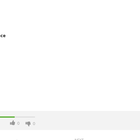
oce
0
0