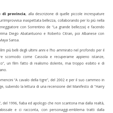
e di provincia
, alla descrizione di quelle piccole increspature
un’improvvisa inaspettata bellezza, collaborando per lo più nella
eneggiatore con Sorrentino de “La grande bellezza) e facendo
: prima Diego Abatantuono e Roberto Citran, poi Albanese con
 Maya Sansa.
ilm più belli degli ultimi anni e l’ho ammirato nel profondo per il
ore scomodo come Cassola e recuperarne appieno istanze,
”, un film fatto di realismo dolente, mai troppo esibito e di
ano.
 Comencini “A cavalo della tigre”, del 2002 e per il suo cammeo in
nge, subendo la lettura di una recensione del Manifesto di “Harry
”, del 1996, fiaba ed apologo che non scantona mai dalla realtà,
abissale e ci racconta, con personaggi-emblema tratti dalla