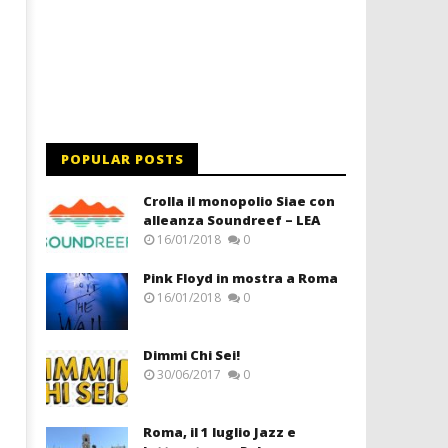
POPULAR POSTS
Crolla il monopolio Siae con
alleanza Soundreef – LEA
16/01/2018
0
Pink Floyd in mostra a Roma
16/01/2018
0
Dimmi Chi Sei!
30/06/2017
0
Roma, il 1 luglio Jazz e