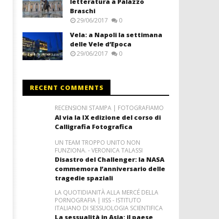
letteratura a Palazzo
Braschi
29/06/2017
0
Vela: a Napoli la settimana
delle Vele d’Epoca
29/06/2017
0
RECENT COMMENTS
RECENSIONI STAMPA | FOTOGRAFIAMO
Al via la IX edizione del corso di
Calligrafia Fotografica
UN TEAM TROPPO UNITO NON
FUNZIONA. - VERONICA TALASSI
Disastro del Challenger: la NASA
commemora l’anniversario delle
tragedie spaziali
LA QUOTIDIANITÀ ALLA MERCÉ DELLA
PORNOGRAFIA | IISS - ISTITUTO
ITALIANO DI SESSUOLOGIA SCIENTIFICA
La sessualità in Asia: il paese