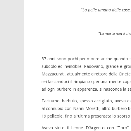
“
La pelle umana delle cose,
“
La morte non è che 
NOW VIEWING
57 anni sono pochi per morire anche quando si
Crolla il
Carlo va veloce, danzando ad
subdolo ed invincibile. Padovano, grande e gr
alleanza 
occhi aperti
Mazzacurati, attualmente direttore della Cinet
23/01/2014
23/01/2014
Redazion
Redazione
ieri lasciandoci il rimpianto per una mente ca
ad ogni burbero in apparenza, si nasconde la sen
Taciturno, barbuto, spesso accigliato, aveva es
al connubio con Nanni Moretti, altro burbero b
19 pellicole, fino all’ultima presentata lo scor
Aveva vinto il Leone D’Argento con “Toro”