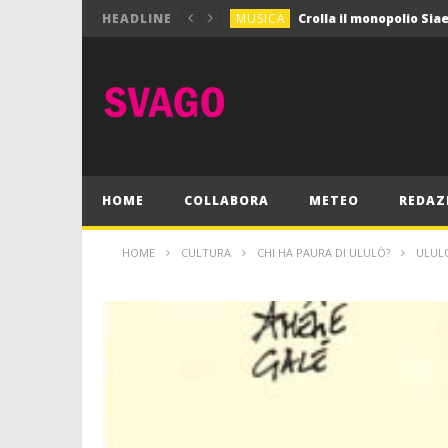
MUSICA
HEADLINE
MUSICA
Pink Floyd in mostra a
GIOCHI
Dimmi Chi Sei!
CULTURA
SPORT
Vela: a Napoli la settim
MUSICA
HOME
COLLABORA
METEO
REDAZ
HOME
CULTURA
CHI HA PAURA DI ULULÒ?
ULUL