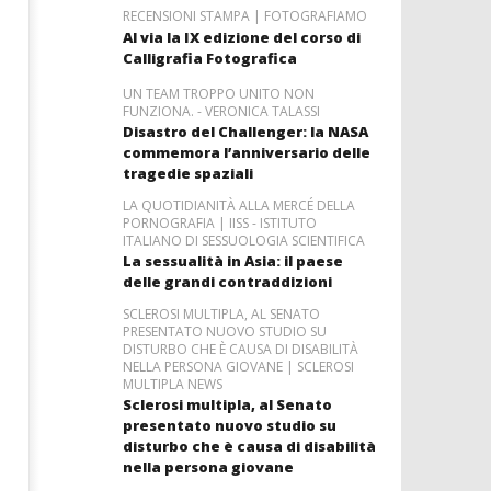
RECENSIONI STAMPA | FOTOGRAFIAMO
Al via la IX edizione del corso di
Calligrafia Fotografica
UN TEAM TROPPO UNITO NON
FUNZIONA. - VERONICA TALASSI
Disastro del Challenger: la NASA
commemora l’anniversario delle
tragedie spaziali
LA QUOTIDIANITÀ ALLA MERCÉ DELLA
PORNOGRAFIA | IISS - ISTITUTO
ITALIANO DI SESSUOLOGIA SCIENTIFICA
La sessualità in Asia: il paese
delle grandi contraddizioni
SCLEROSI MULTIPLA, AL SENATO
PRESENTATO NUOVO STUDIO SU
DISTURBO CHE È CAUSA DI DISABILITÀ
NELLA PERSONA GIOVANE | SCLEROSI
MULTIPLA NEWS
Sclerosi multipla, al Senato
presentato nuovo studio su
disturbo che è causa di disabilità
nella persona giovane