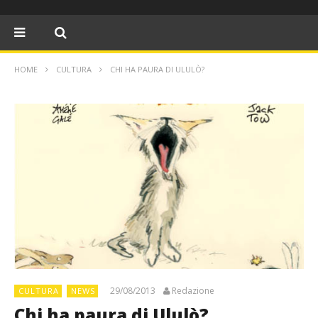
HOME
CULTURA
CHI HA PAURA DI ULULÒ?
29/08/2013
Redazione
CULTURA
NEWS
Chi ha paura di Ululò?