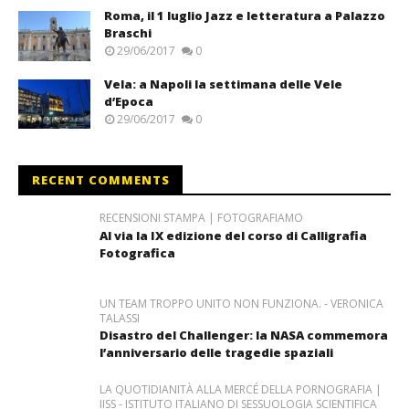
Roma, il 1 luglio Jazz e letteratura a Palazzo
Braschi
29/06/2017
0
Vela: a Napoli la settimana delle Vele
d’Epoca
29/06/2017
0
RECENT COMMENTS
RECENSIONI STAMPA | FOTOGRAFIAMO
Al via la IX edizione del corso di Calligrafia
Fotografica
UN TEAM TROPPO UNITO NON FUNZIONA. - VERONICA
TALASSI
Disastro del Challenger: la NASA commemora
l’anniversario delle tragedie spaziali
LA QUOTIDIANITÀ ALLA MERCÉ DELLA PORNOGRAFIA |
IISS - ISTITUTO ITALIANO DI SESSUOLOGIA SCIENTIFICA