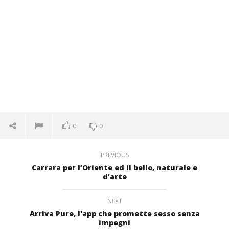
0
0
PREVIOUS
Carrara per l’Oriente ed il bello, naturale e
d’arte
NEXT
Arriva Pure, l'app che promette sesso senza
impegni