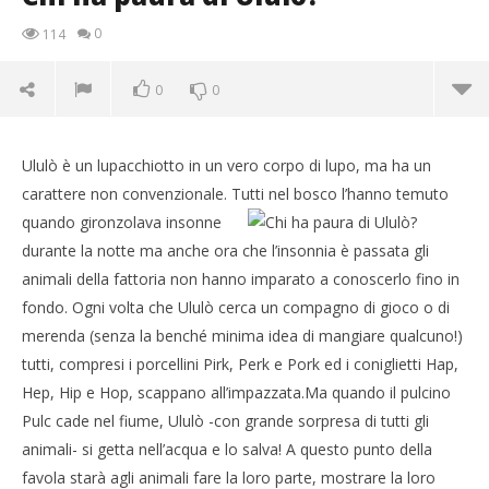
0
114
0
0
Ululò è un lupacchiotto in un vero corpo di lupo, ma ha un
carattere non convenzionale.
Tutti nel bosco l’hanno temuto
quando gironzolava insonne
durante la notte ma anche ora che l’insonnia è passata gli
animali della fattoria non hanno imparato a conoscerlo fino in
fondo. Ogni volta che Ululò cerca un compagno di gioco o di
merenda (senza la benché minima idea di mangiare qualcuno!)
NOW VIEWING
tutti, compresi i porcellini Pirk, Perk e Pork ed i coniglietti Hap,
Hep, Hip e Hop, scappano all’impazzata.Ma quando il pulcino
Chi ha paura di Ululò?
29/08/2013
Pulc cade nel fiume, Ululò -con grande sorpresa di tutti gli
Redazione
animali- si getta nell’acqua e lo salva! A questo punto della
Cro
favola starà agli animali fare la loro parte, mostrare la loro
LE