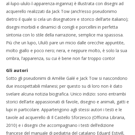
al-lupo-ululo-l-apparenza-inganna) è illustrata con disegni ad
acquerello realizzati da Jack Tow (anch’esso pseudonimo
dietro il quale si cela un disegnatore e storico dell’arte italiano);
disegni morbidi e dinamici di conigli e porcellini in perfetta
sintonia con lo stile della narrazione, semplice ma spassosa.
Più che un lupo, Ululò pare un micio dalle orecchie appuntite,
molto giallo e poco nero; nera, e neppure molto, è solo la sua
ombra, l’apparenza, su cui è bene non far troppo conto!
Gli autori
Sotto gli pseudonimi di Amélie Galé e Jack Tow si nascondono
due insospettabili milanesi; per questo su di loro non è dato
svelare alcuna notizia biografica. Unico indizio: sono entrambi
storici dell’arte appassionati di favole, disegno e animali, gatti e
lupi in particolare. Appartengono agli stessi autori i testi e le
tavole ad acquerello di Il Castello Sforzesco (Officina Libraria,
2010) e i disegni che accompagnano i testi dell’edizione
francese del manuale di pediatria del catalano Eduard Estivill,