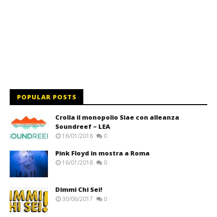
POPULAR POSTS
Crolla il monopolio Siae con alleanza
Soundreef – LEA
16/01/2018
0
Pink Floyd in mostra a Roma
16/01/2018
0
Dimmi Chi Sei!
30/06/2017
0