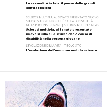
La sessualità in Asia: il paese delle grandi
contraddizioni
SCLEROSI MULTIPLA, AL SENATO PRESENTATO NUOVO
STUDIO SU DISTURBO CHE È CAUSA DI DISABILITÀ
NELLA PERSONA GIOVANE | SCLEROSI MULTIPLA NEWS
Sclerosi multipla, al Senato presentato
nuovo studio su disturbo che è causa di
disabilità nella persona giovane
L’EVOLUZIONE DELLA VITA – TITOLO SITO
L’evoluzione dell’uomo secondo la scienza