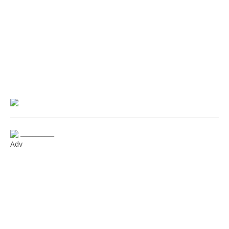
___________
Adv