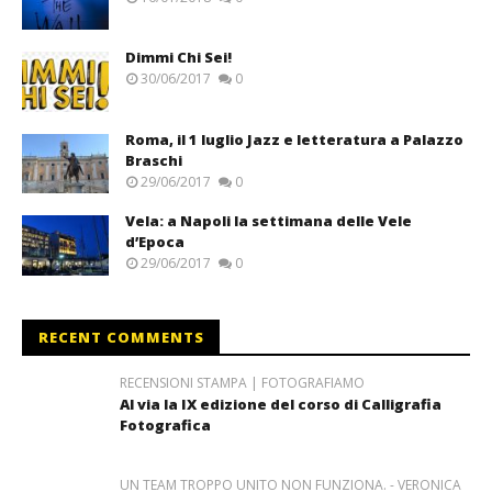
Dimmi Chi Sei!
30/06/2017
0
Roma, il 1 luglio Jazz e letteratura a Palazzo
Braschi
29/06/2017
0
Vela: a Napoli la settimana delle Vele
d’Epoca
29/06/2017
0
RECENT COMMENTS
RECENSIONI STAMPA | FOTOGRAFIAMO
Al via la IX edizione del corso di Calligrafia
Fotografica
UN TEAM TROPPO UNITO NON FUNZIONA. - VERONICA