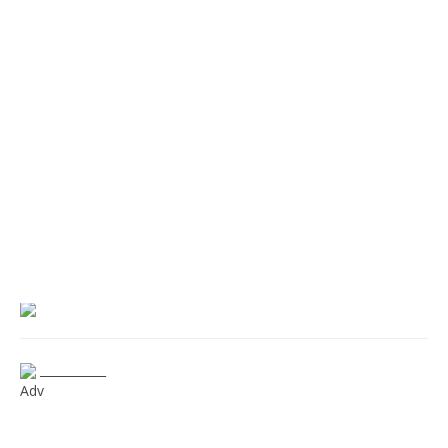
___________
Adv