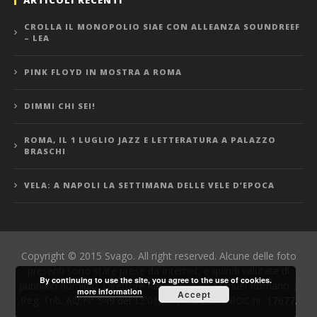
ARTICOLI RECENTI
CROLLA IL MONOPOLIO SIAE CON ALLEANZA SOUNDREEF
– LEA
PINK FLOYD IN MOSTRA A ROMA
DIMMI CHI SEI!
ROMA, IL 1 LUGLIO JAZZ E LETTERATURA A PALAZZO
BRASCHI
VELA: A NAPOLI LA SETTIMANA DELLE VELE D’EPOCA
Copyright © 2015 Svago. All right reserved. Alcune delle foto
presenti sono state prese da Internet, e quindi valutate di
By continuing to use the site, you agree to the use of cookies.
pubblico dominio. Direttore Responsabile: Manuel Romano |
more information
Accept
Reg. Trib. AQ N° 549 del 12.01.06 | Iscrizione ROC nr. 17677.