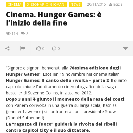
20/11/2015
letizia
CINEMA
DIZIONARIO GIOVANI
NEWS
Cinema. Hunger Games: è
l’inizio della fine
0
114
0
0
“Signore e signori, benvenuti alla
76esima edizione degli
Hunger Games
”. Esce ieri 19 novembre nei cinema italiani
Hunger Games: Il canto della rivolta – parte 2
. Il quarto
capitolo chiude l’adattamento cinematografico della saga
besteller di Suzenne Collins, iniziata nel 2012.
Dopo 3 anni è giunto il momento della resa dei conti
:
con Panem coinvolta in una guerra su larga scala, Katniss
(Jennifer Lawrence) si confronterà con il presidente Snow
(Donald Sutherland).
La “ragazza di fuoco” guiderà la rivolta dei ribelli
contro Capitol City e il suo dittatore.