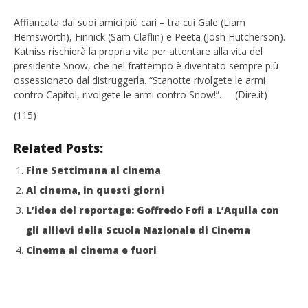
NOW VIEWING
Affiancata dai suoi amici più cari – tra cui Gale (Liam
Hemsworth), Finnick (Sam Claflin) e Peeta (Josh Hutcherson).
Cinema. Hunger Games: è l’inizio della fine
Cro
Katniss rischierà la propria vita per attentare alla vita del
LE
20/11/2015
presidente Snow, che nel frattempo è diventato sempre più
letizia
20/
ossessionato dal distruggerla. “Stanotte rivolgete le armi
l
contro Capitol, rivolgete le armi contro Snow!”. (Dire.it)
(115)
Related Posts:
Fine Settimana al cinema
Al cinema, in questi giorni
L’idea del reportage: Goffredo Fofi a L’Aquila con
gli allievi della Scuola Nazionale di Cinema
Cinema al cinema e fuori