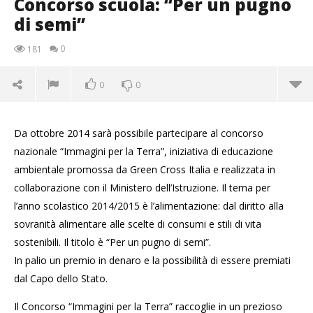
Concorso scuola: “Per un pugno
di semi”
0
181
0
0
Da ottobre 2014 sarà possibile partecipare al concorso
nazionale “Immagini per la Terra”, iniziativa di educazione
ambientale promossa da Green Cross Italia e realizzata in
collaborazione con il Ministero dell’Istruzione. Il tema per
l’anno scolastico 2014/2015 è l’alimentazione: dal diritto alla
sovranità alimentare alle scelte di consumi e stili di vita
sostenibili. Il titolo è “Per un pugno di semi”.
NOW VIEWING
In palio un premio in denaro e la possibilità di essere premiati
dal Capo dello Stato.
Concorso scuola: “Per un pugno di semi”
31/07/2014
Il Concorso “Immagini per la Terra” raccoglie in un prezioso