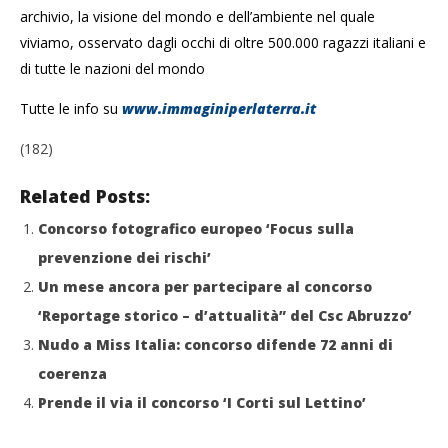
Redazione
Cro
archivio, la visione del mondo e dell’ambiente nel quale
LE
viviamo, osservato dagli occhi di oltre 500.000 ragazzi italiani e
31/
di tutte le nazioni del mondo
R
Tutte le info su
www.immaginiperlaterra.it
(182)
Related Posts:
Concorso fotografico europeo ‘Focus sulla
prevenzione dei rischi’
Un mese ancora per partecipare al concorso
‘Reportage storico – d’attualità” del Csc Abruzzo’
Nudo a Miss Italia: concorso difende 72 anni di
coerenza
Prende il via il concorso ‘I Corti sul Lettino’