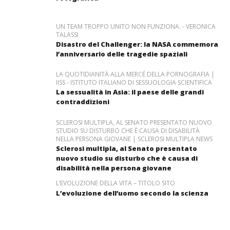
UN TEAM TROPPO UNITO NON FUNZIONA. - VERONICA
TALASSI
Disastro del Challenger: la NASA commemora
l’anniversario delle tragedie spaziali
LA QUOTIDIANITÀ ALLA MERCÉ DELLA PORNOGRAFIA |
IISS - ISTITUTO ITALIANO DI SESSUOLOGIA SCIENTIFICA
La sessualità in Asia: il paese delle grandi
contraddizioni
SCLEROSI MULTIPLA, AL SENATO PRESENTATO NUOVO
STUDIO SU DISTURBO CHE È CAUSA DI DISABILITÀ
NELLA PERSONA GIOVANE | SCLEROSI MULTIPLA NEWS
Sclerosi multipla, al Senato presentato
nuovo studio su disturbo che è causa di
disabilità nella persona giovane
L’EVOLUZIONE DELLA VITA – TITOLO SITO
L’evoluzione dell’uomo secondo la scienza