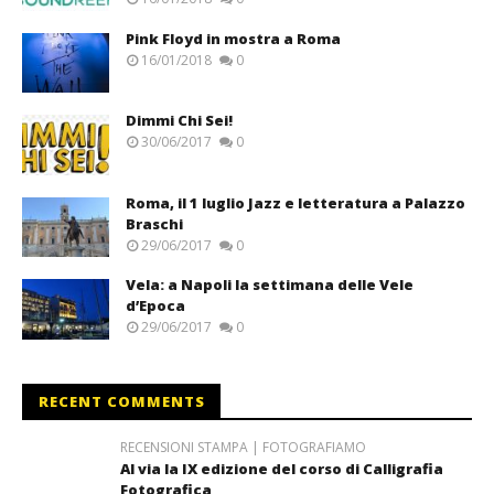
Pink Floyd in mostra a Roma
16/01/2018
0
Dimmi Chi Sei!
30/06/2017
0
Roma, il 1 luglio Jazz e letteratura a Palazzo
Braschi
29/06/2017
0
Vela: a Napoli la settimana delle Vele
d’Epoca
29/06/2017
0
RECENT COMMENTS
RECENSIONI STAMPA | FOTOGRAFIAMO
Al via la IX edizione del corso di Calligrafia
Fotografica