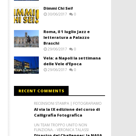
Dimmi Chi Sei!
30/06/2017
0
Roma, il 1 luglio Jazz e
letteratura a Palazzo
Braschi
29/06/2017
0
Vela: a Napoli la settimana
delle Vele d’Epoca
29/06/2017
0
RECENT COMMENTS
RECENSIONI STAMPA | FOTOGRAFIAMO
Al via la IX edizione del corso di
Calligrafia Fotografica
UN TEAM TROPPO UNITO NON
FUNZIONA. - VERONICA TALASSI
Disastro del Challenger: la NASA