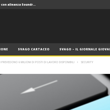
Crolla il monopolio Siae con alleanza Soundreef – LEA
 Roma
Roma, il 1 luglio Jazz e letteratura a Palazzo Braschi
ana delle Vele d’Epoca
Crolla il monopolio Siae con alleanza Soundreef – LEA
IONE
SVAGO CARTACEO
SVAGO – IL GIORNALE GIOVA
 PREVEDONO 6 MILIONI DI POSTI DI LAVORO DISPONIBILI
SECURITY