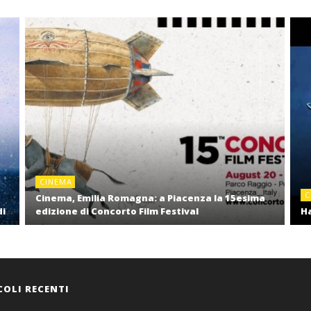
CINEMA
C
Cinema, Emilia Romagna: a Piacenza la 15esima
di
edizione di Concorto Film Festival
Ha
COLI RECENTI