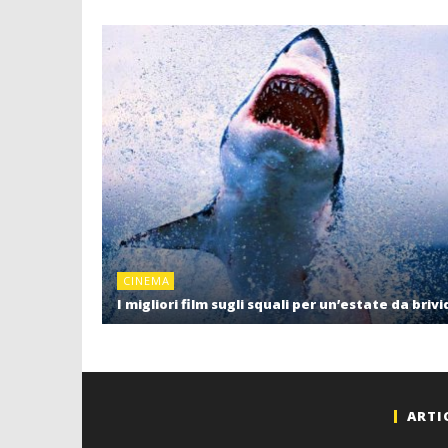
CINEMA
I migliori film sugli squali per un’estate da brivi
ARTI