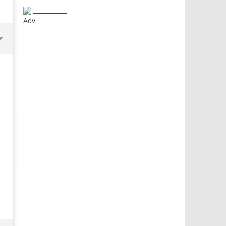
___________
Adv
Dimmi Chi Sei!
Roma, il 1 luglio Jazz e le
a Palazzo Braschi
15/01/2016
letizia
15/01/2016
letizia