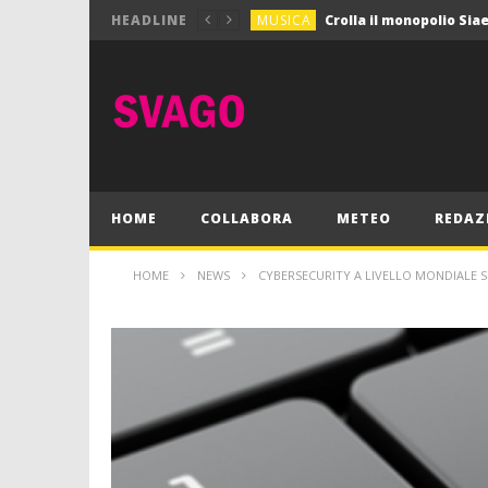
MUSICA
HEADLINE
MUSICA
Pink Floyd in mostra a
GIOCHI
Dimmi Chi Sei!
CULTURA
SPORT
Vela: a Napoli la settim
MUSICA
HOME
COLLABORA
METEO
REDAZ
HOME
NEWS
CYBERSECURITY A LIVELLO MONDIALE SI