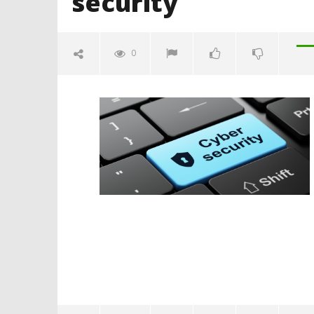
security
0
security
15/01/2016
letizia
Crolla il
alleanza 
15/01/2016
letizia