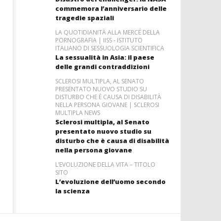
commemora l’anniversario delle
tragedie spaziali
LA QUOTIDIANITÀ ALLA MERCÉ DELLA
PORNOGRAFIA | IISS - ISTITUTO
ITALIANO DI SESSUOLOGIA SCIENTIFICA
La sessualità in Asia: il paese
delle grandi contraddizioni
SCLEROSI MULTIPLA, AL SENATO
PRESENTATO NUOVO STUDIO SU
DISTURBO CHE È CAUSA DI DISABILITÀ
NELLA PERSONA GIOVANE | SCLEROSI
MULTIPLA NEWS
Sclerosi multipla, al Senato
presentato nuovo studio su
disturbo che è causa di disabilità
nella persona giovane
L’EVOLUZIONE DELLA VITA – TITOLO
SITO
L’evoluzione dell’uomo secondo
la scienza