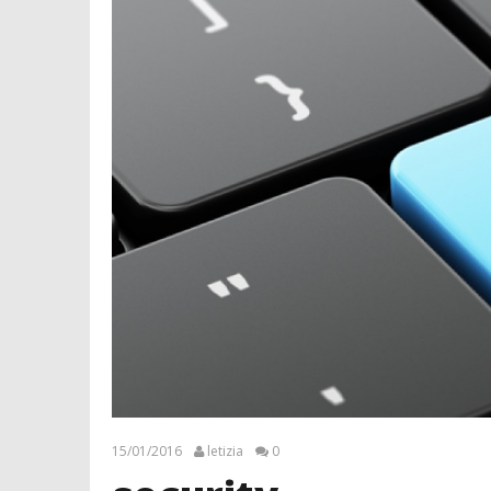
15/01/2016
letizia
0