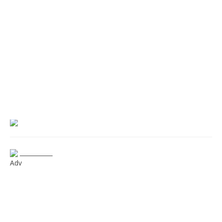
___________
Adv