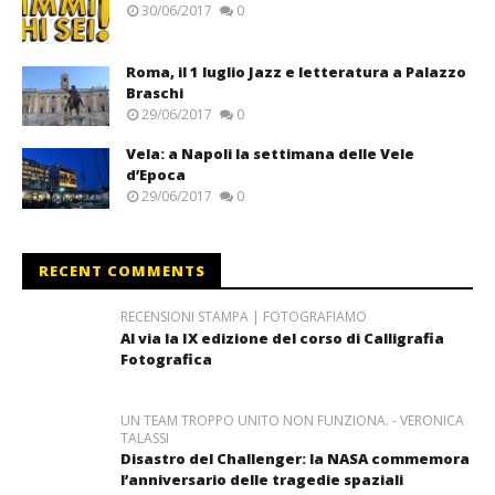
30/06/2017
0
Roma, il 1 luglio Jazz e letteratura a Palazzo
Braschi
29/06/2017
0
Vela: a Napoli la settimana delle Vele
d’Epoca
29/06/2017
0
RECENT COMMENTS
RECENSIONI STAMPA | FOTOGRAFIAMO
Al via la IX edizione del corso di Calligrafia
Fotografica
UN TEAM TROPPO UNITO NON FUNZIONA. - VERONICA
TALASSI
Disastro del Challenger: la NASA commemora
l’anniversario delle tragedie spaziali