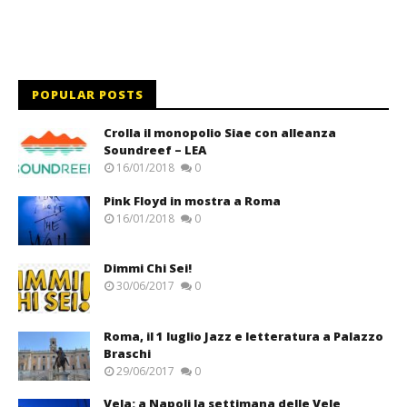
POPULAR POSTS
Crolla il monopolio Siae con alleanza
Soundreef – LEA
16/01/2018
0
Pink Floyd in mostra a Roma
16/01/2018
0
Dimmi Chi Sei!
30/06/2017
0
Roma, il 1 luglio Jazz e letteratura a Palazzo
Braschi
29/06/2017
0
Vela: a Napoli la settimana delle Vele