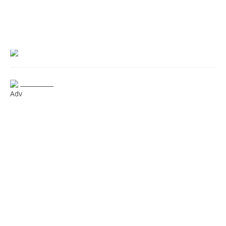
___________
Adv