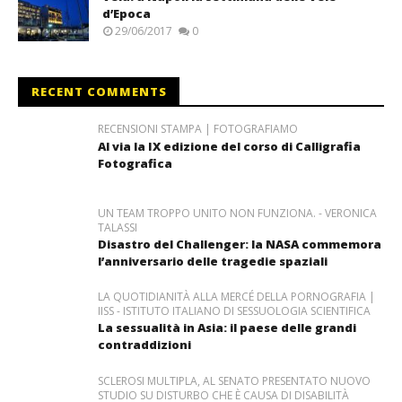
d’Epoca
29/06/2017
0
RECENT COMMENTS
RECENSIONI STAMPA | FOTOGRAFIAMO
Al via la IX edizione del corso di Calligrafia
Fotografica
UN TEAM TROPPO UNITO NON FUNZIONA. - VERONICA
TALASSI
Disastro del Challenger: la NASA commemora
l’anniversario delle tragedie spaziali
LA QUOTIDIANITÀ ALLA MERCÉ DELLA PORNOGRAFIA |
IISS - ISTITUTO ITALIANO DI SESSUOLOGIA SCIENTIFICA
La sessualità in Asia: il paese delle grandi
contraddizioni
SCLEROSI MULTIPLA, AL SENATO PRESENTATO NUOVO
STUDIO SU DISTURBO CHE È CAUSA DI DISABILITÀ