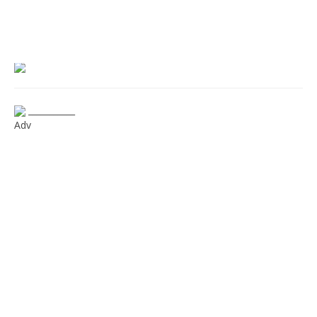
___________
Adv