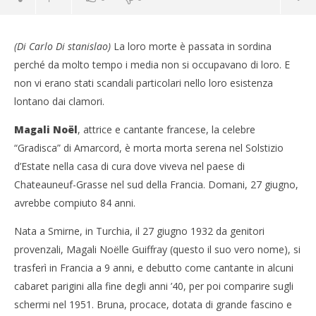
(Di Carlo Di stanislao)
La loro morte è passata in sordina
perché da molto tempo i media non si occupavano di loro. E
non vi erano stati scandali particolari nello loro esistenza
lontano dai clamori.
NOW VIEWING
Magali Noël
, attrice e cantante francese, la celebre
Due morti in punta di piedi
“Gradisca” di Amarcord, è morta morta serena nel Solstizio
26/06/2015
d’Estate nella casa di cura dove viveva nel paese di
Redazione
Chateauneuf-Grasse nel sud della Francia. Domani, 27 giugno,
avrebbe compiuto 84 anni.
Nata a Smirne, in Turchia, il 27 giugno 1932 da genitori
Cro
provenzali, Magali Noëlle Guiffray (questo il suo vero nome), si
LE
trasferì in Francia a 9 anni, e debutto come cantante in alcuni
26/
R
cabaret parigini alla fine degli anni ’40, per poi comparire sugli
schermi nel 1951. Bruna, procace, dotata di grande fascino e