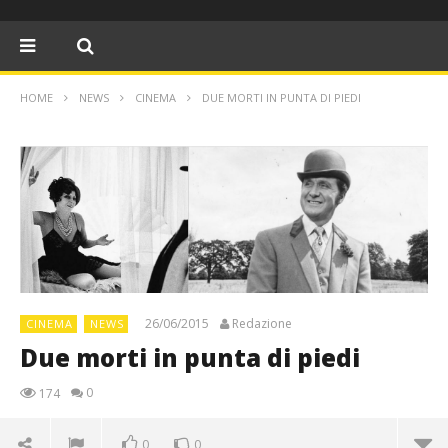
HOME
NEWS
CINEMA
DUE MORTI IN PUNTA DI PIEDI
26/06/2015
Redazione
CINEMA
NEWS
Due morti in punta di piedi
0
174
0
0