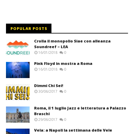
POPULAR POSTS
Crolla il monopolio Siae con alleanza
Soundreef – LEA
16/01/2018
0
Pink Floyd in mostra a Roma
16/01/2018
0
Dimmi Chi Sei!
30/06/2017
0
Roma, il 1 luglio Jazz e letteratura a Palazzo
Braschi
29/06/2017
0
Vela: a Napoli la settimana delle Vele