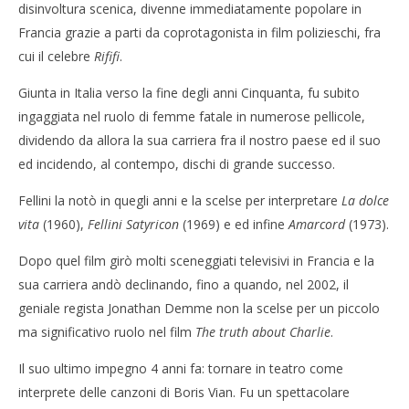
disinvoltura scenica, divenne immediatamente popolare in
Francia grazie a parti da coprotagonista in film polizieschi, fra
cui il celebre
Rififi
.
Giunta in Italia verso la fine degli anni Cinquanta, fu subito
ingaggiata nel ruolo di femme fatale in numerose pellicole,
dividendo da allora la sua carriera fra il nostro paese ed il suo
ed incidendo, al contempo, dischi di grande successo.
Fellini la notò in quegli anni e la scelse per interpretare
La dolce
vita
(1960),
Fellini Satyricon
(1969) e ed infine
Amarcord
(1973).
Dopo quel film girò molti sceneggiati televisivi in Francia e la
sua carriera andò declinando, fino a quando, nel 2002, il
geniale regista Jonathan Demme non la scelse per un piccolo
ma significativo ruolo nel film
The truth about Charlie
.
Il suo ultimo impegno 4 anni fa: tornare in teatro come
interprete delle canzoni di Boris Vian. Fu un spettacolare