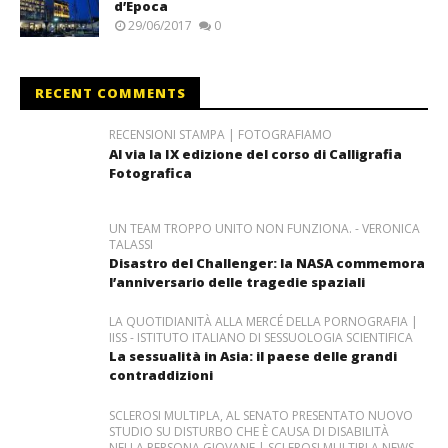
d’Epoca
29/06/2017
0
RECENT COMMENTS
RECENSIONI STAMPA | FOTOGRAFIAMO
Al via la IX edizione del corso di Calligrafia
Fotografica
UN TEAM TROPPO UNITO NON FUNZIONA. - VERONICA
TALASSI
Disastro del Challenger: la NASA commemora
l’anniversario delle tragedie spaziali
LA QUOTIDIANITÀ ALLA MERCÉ DELLA PORNOGRAFIA |
IISS - ISTITUTO ITALIANO DI SESSUOLOGIA SCIENTIFICA
La sessualità in Asia: il paese delle grandi
contraddizioni
SCLEROSI MULTIPLA, AL SENATO PRESENTATO NUOVO
STUDIO SU DISTURBO CHE È CAUSA DI DISABILITÀ
NELLA PERSONA GIOVANE | SCLEROSI MULTIPLA NEWS