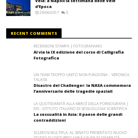
Vela: a Napoli la settimana delle Vele
d’Epoca
29/06/2017
0
RECENT COMMENTS
RECENSIONI STAMPA | FOTOGRAFIAMO
Al via la IX edizione del corso di Calligrafia
Fotografica
UN TEAM TROPPO UNITO NON FUNZIONA. - VERONICA
TALASSI
Disastro del Challenger: la NASA commemora
l’anniversario delle tragedie spaziali
LA QUOTIDIANITÀ ALLA MERCÉ DELLA PORNOGRAFIA |
IISS - ISTITUTO ITALIANO DI SESSUOLOGIA SCIENTIFICA
La sessualità in Asia: il paese delle grandi
contraddizioni
SCLEROSI MULTIPLA, AL SENATO PRESENTATO NUOVO
STUDIO SU DISTURBO CHE È CAUSA DI DISABILITÀ