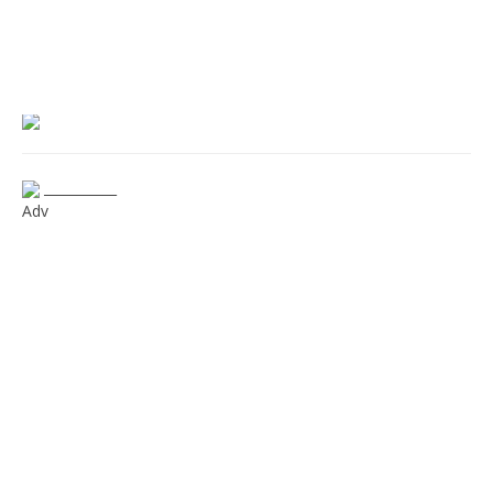
___________
Adv