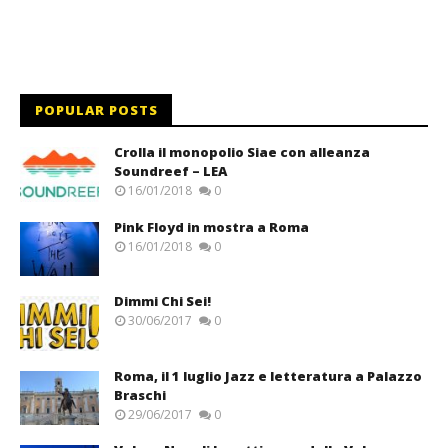
POPULAR POSTS
Crolla il monopolio Siae con alleanza
Soundreef – LEA
16/01/2018
0
Pink Floyd in mostra a Roma
16/01/2018
0
Dimmi Chi Sei!
30/06/2017
0
Roma, il 1 luglio Jazz e letteratura a Palazzo
Braschi
29/06/2017
0