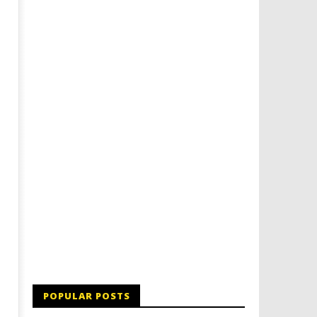
Dimmi Chi Sei!
Roma, il 1 luglio Jazz e le
a Palazzo Braschi
19/01/2012
Redazione
19/01/2012
Redazione
POPULAR POSTS