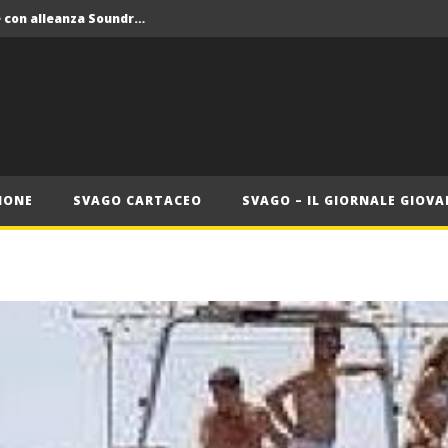
Crolla il monopolio Siae con alleanza Soundreef – LEA
 Roma
Roma, il 1 luglio Jazz e letteratura a Palazzo Braschi
ana delle Vele d’Epoca
Crolla il monopolio Siae con alleanza Soundreef – LEA
IONE
SVAGO CARTACEO
SVAGO – IL GIORNALE GIOVA