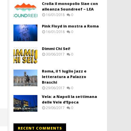
Crolla il monopolio Siae con
alleanza Soundreef – LEA
16/01/2018
0
Pink Floyd in mostra a Roma
16/01/2018
0
Dimmi Chi Sei!
30/06/2017
0
Roma, il 1 luglio Jazz e
letteratura a Palazzo
Braschi
29/06/2017
0
Vela: a Napoli la settimana
delle Vele d’Epoca
29/06/2017
0
RECENT COMMENTS