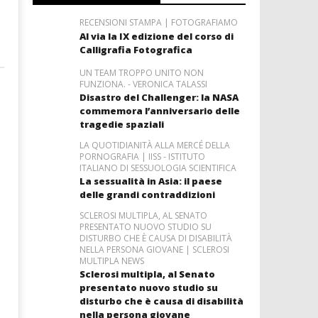
RECENSIONI STAMPA | FOTOGRAFIAMO
Al via la IX edizione del corso di
Calligrafia Fotografica
UN TEAM TROPPO UNITO NON
FUNZIONA. - VERONICA TALASSI
Disastro del Challenger: la NASA
commemora l’anniversario delle
tragedie spaziali
LA QUOTIDIANITÀ ALLA MERCÉ DELLA
PORNOGRAFIA | IISS - ISTITUTO
ITALIANO DI SESSUOLOGIA SCIENTIFICA
La sessualità in Asia: il paese
delle grandi contraddizioni
SCLEROSI MULTIPLA, AL SENATO
PRESENTATO NUOVO STUDIO SU
DISTURBO CHE È CAUSA DI DISABILITÀ
NELLA PERSONA GIOVANE | SCLEROSI
MULTIPLA NEWS
Sclerosi multipla, al Senato
presentato nuovo studio su
disturbo che è causa di disabilità
nella persona giovane