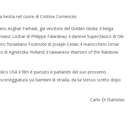
 monopolio Siae con
Pink Floyd in mostra a Roma
Soundreef - LEA
19/01/2012
La bestia nel cuore di Cristina Comencini.
Redazione
e
iano Asghar Farhadi, già vincitore del Golden Globe; il belga
ieur Lazhar di Philippe Falardeau; il danese Superclásico di Ole
rs; l’israeliano Footnote di Joseph Cedar; il marocchino Omar
s di Agnieszka Holland; il taiwanese Warriors of the Rainbow:
blico USA il film è piaciuto e parlando del suo prossimo
a sceneggiatura sui bambini di strada, da lui stesso scritto dopo
Carlo Di Stanislao