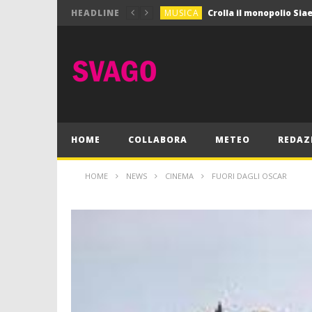
MUSICA
HEADLINE
MUSICA
Pink Floyd in mostra a
GIOCHI
Dimmi Chi Sei!
CULTURA
SPORT
Vela: a Napoli la settim
MUSICA
HOME
COLLABORA
METEO
REDAZ
HOME
NEWS
CINEMA
FUORI DAGLI OSCAR