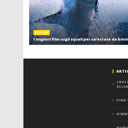
CINEMA
I migliori film sugli squali per un’estate da brivi
ARTI
CROL
ALLE
PINK
DIMMI
ROMA,