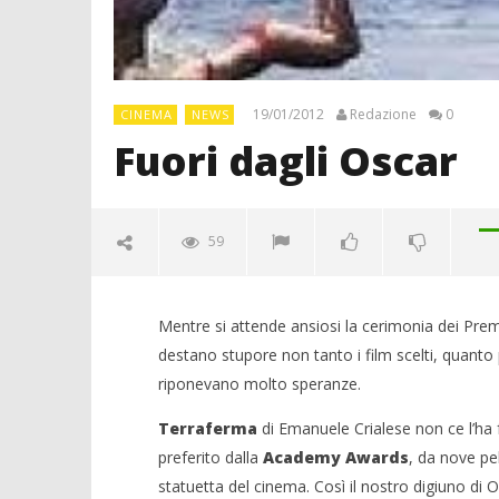
19/01/2012
Redazione
0
CINEMA
NEWS
Fuori dagli Oscar
59
Mentre si attende ansiosi la cerimonia dei Premi
destano stupore non tanto i film scelti, quanto piut
riponevano molto speranze.
Terraferma
di Emanuele Crialese non ce l’ha f
NOW VIEWING
preferito dalla
Academy Awards
, da nove pe
Fuori dagli Oscar
statuetta del cinema. Così il nostro digiuno di O