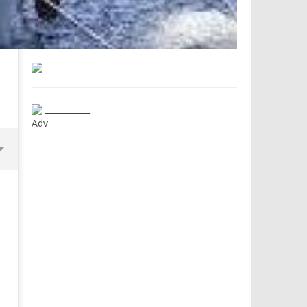
___________
Adv