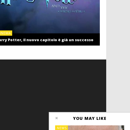
CINEMA
INEMA
Cinema: il r
rry Potter, il nuovo capitolo è già un successo
settembre c
YOU MAY LIKE
NEWS