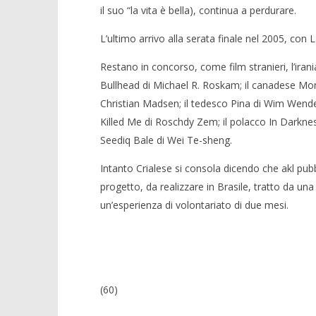
19/01/2012
il suo “la vita è bella), continua a perdurare.
Crolla il
Redazione
alleanza 
L’ultimo arrivo alla serata finale nel 2005, con 
19/01/2012
Redazion
Restano in concorso, come film stranieri, l’iran
Bullhead di Michael R. Roskam; il canadese Mons
Christian Madsen; il tedesco Pina di Wim Wende
Killed Me di Roschdy Zem; il polacco In Darknes
Seediq Bale di Wei Te-sheng.
Intanto Crialese si consola dicendo che akl pub
progetto, da realizzare in Brasile, tratto da un
un’esperienza di volontariato di due mesi.
(60)