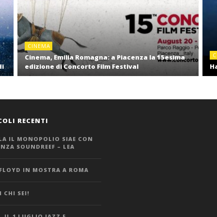
CINEMA
C
Cinema, Emilia Romagna: a Piacenza la 15esima
di
edizione di Concorto Film Festival
Ha
COLI RECENTI
LA IL MONOPOLIO SIAE CON
ANZA SOUNDREEF – LEA
 FLOYD IN MOSTRA A ROMA
 CHI SEI!
 IL 1 LUGLIO JAZZ E