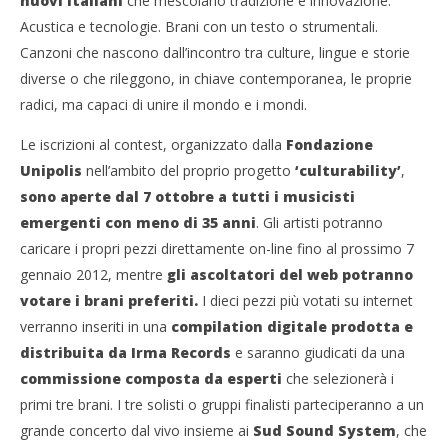
nuovi italiani
che mescolano tradizione e innovazione.
Acustica e tecnologie. Brani con un testo o strumentali.
Canzoni che nascono dall’incontro tra culture, lingue e storie
diverse o che rileggono, in chiave contemporanea, le proprie
radici, ma capaci di unire il mondo e i mondi.
Le iscrizioni al contest, organizzato dalla
Fondazione
Unipolis
nell’ambito del proprio progetto
‘culturability’
,
sono aperte dal 7 ottobre a tutti i musicisti
emergenti con meno di 35 anni
. Gli artisti potranno
caricare i propri pezzi direttamente on-line fino al prossimo 7
gennaio 2012, mentre
gli ascoltatori del web potranno
votare i brani preferiti.
I dieci pezzi più votati su internet
verranno inseriti in una
compilation digitale prodotta e
distribuita da Irma Records
e saranno giudicati da una
commissione composta da esperti
che selezionerà i
primi tre brani. I tre solisti o gruppi finalisti parteciperanno a un
grande concerto dal vivo insieme ai
Sud Sound System
, che