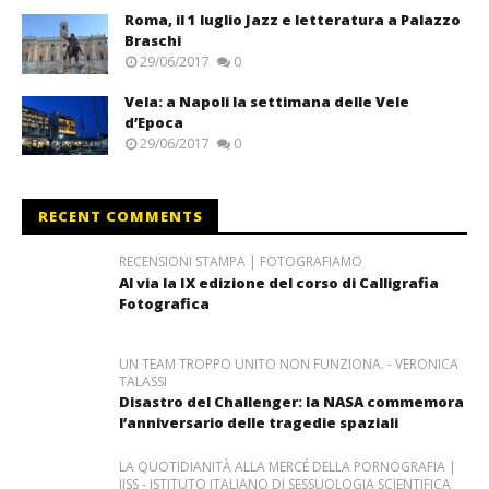
Roma, il 1 luglio Jazz e letteratura a Palazzo
Braschi
29/06/2017
0
Vela: a Napoli la settimana delle Vele
d’Epoca
29/06/2017
0
RECENT COMMENTS
RECENSIONI STAMPA | FOTOGRAFIAMO
Al via la IX edizione del corso di Calligrafia
Fotografica
UN TEAM TROPPO UNITO NON FUNZIONA. - VERONICA
TALASSI
Disastro del Challenger: la NASA commemora
l’anniversario delle tragedie spaziali
LA QUOTIDIANITÀ ALLA MERCÉ DELLA PORNOGRAFIA |
IISS - ISTITUTO ITALIANO DI SESSUOLOGIA SCIENTIFICA