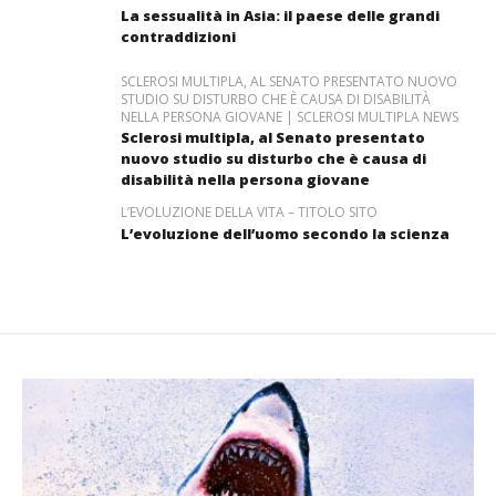
La sessualità in Asia: il paese delle grandi
contraddizioni
SCLEROSI MULTIPLA, AL SENATO PRESENTATO NUOVO
STUDIO SU DISTURBO CHE È CAUSA DI DISABILITÀ
NELLA PERSONA GIOVANE | SCLEROSI MULTIPLA NEWS
Sclerosi multipla, al Senato presentato
nuovo studio su disturbo che è causa di
disabilità nella persona giovane
L’EVOLUZIONE DELLA VITA – TITOLO SITO
L’evoluzione dell’uomo secondo la scienza