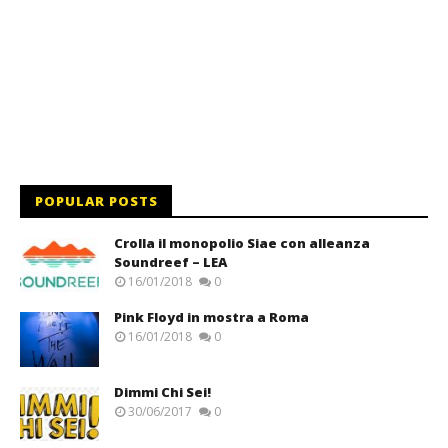
POPULAR POSTS
Crolla il monopolio Siae con alleanza
Soundreef – LEA
16/01/2018
0
Pink Floyd in mostra a Roma
16/01/2018
0
Dimmi Chi Sei!
30/06/2017
0