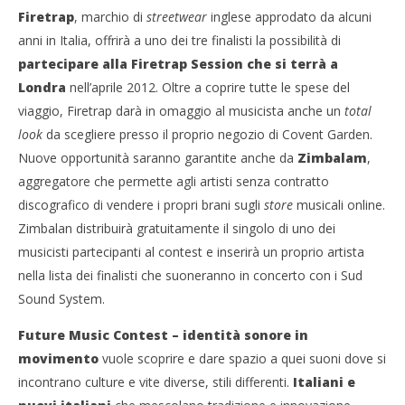
Cro
Firetrap
, marchio di
streetwear
inglese approdato da alcuni
LE
anni in Italia,
offrirà a uno dei tre finalisti la possibilità di
25/
partecipare alla Firetrap Session che si terrà a
R
Londra
nell’aprile 2012. Oltre a coprire tutte le spese del
viaggio, Firetrap darà in omaggio al musicista anche un
total
look
da scegliere presso il proprio negozio di Covent Garden.
Nuove opportunità saranno garantite anche da
Zimbalam
,
aggregatore che permette agli artisti senza contratto
discografico di vendere i propri brani sugli
store
musicali online.
Zimbalan distribuirà gratuitamente il singolo di uno dei
musicisti partecipanti al contest e inserirà un proprio artista
nella lista dei finalisti che suoneranno in concerto con i Sud
Sound System.
Future Music Contest – identità sonore in
movimento
vuole scoprire e dare spazio a quei suoni dove si
incontrano culture e vite diverse, stili differenti.
Italiani e