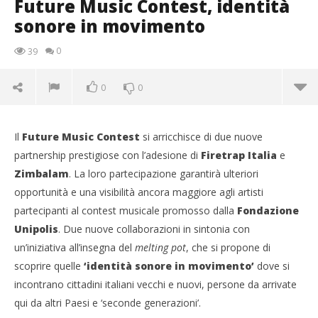
Future Music Contest, identità
sonore in movimento
0
39
0
0
Il
Future Music Contest
si arricchisce di due nuove
partnership prestigiose con l’adesione di
Firetrap Italia
e
Zimbalam
. La loro partecipazione garantirà ulteriori
opportunità e una visibilità ancora maggiore agli artisti
partecipanti al contest musicale promosso dalla
Fondazione
Unipolis
. Due nuove collaborazioni in sintonia con
NOW VIEWING
un’iniziativa all’insegna del
melting pot
, che si propone di
scoprire quelle
‘identità sonore in movimento’
dove si
Future Music Contest, identità sonore in
incontrano cittadini italiani vecchi e nuovi, persone da arrivate
movimento
qui da altri Paesi e ‘seconde generazioni’.
25/10/2011
Redazione