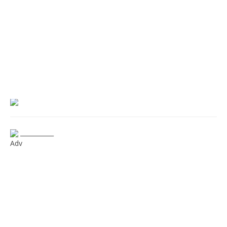
___________
Adv